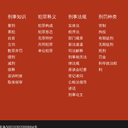
刑事知识
犯罪释义
刑事法规
刑罚种类
量刑
犯罪构成
实体法
管制
累犯
犯罪形态
程序法
拘役
自首
无罪辩护
部门规章
有期徒刑
立功
共同犯罪
新法速递
无期徒刑
数罪并罚
单位犯罪
司法解释
死刑
缓刑
刑事相关法
罚金
减刑
律法规
剥夺政治权
假释
座谈会纪要
利
追诉时效
答记者问
取保候审
公检法领导
讲话
刑事论文
备50010302000664号