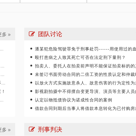
团队讨论
更多 »
潘某犯危险驾驶罪免于刑事处罚------用使用过的血样检材重新鉴定，该鉴定结论不具有合法性、
殴打患病之人致其死亡可否在法定刑下量刑？
？
拍卖人、委托人在拍卖前声明不能保证拍卖标的的真伪或品质的，不承担瑕疵担保
！
未签订书面劳动合同的二倍工资的性质认定和仲裁时效计
定
以放火方式实施故意杀人、故意伤害的行为定性为放火罪还是故意杀
案！
影视剧拍摄中不得擅自变更导演、演员等主要人员的人
认定以物抵债协议为诺成性合同的案例
借款合同到期后当事人将借款本息转化为已付购房款而签订的房屋买卖合同为诺成性
刑事判决
更多 »