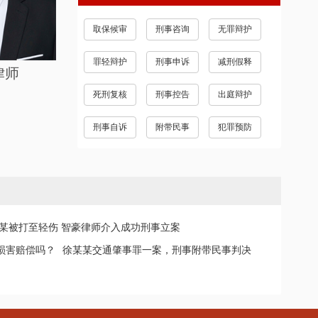
取保候审
刑事咨询
无罪辩护
罪轻辩护
刑事申诉
减刑假释
律师
死刑复核
刑事控告
出庭辩护
刑事自诉
附带民事
犯罪预防
某被打至轻伤 智豪律师介入成功刑事立案
损害赔偿吗？
徐某某交通肇事罪一案，刑事附带民事判决