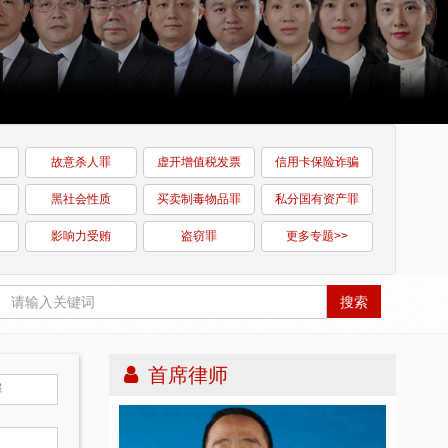
故意杀人罪
虚开增值税发票
信用卡保险诈骗
黑社会性质
买卖制毒物品罪
私分国有资产罪
影响力受贿
盗窃罪
更多专题>>
搜索
首席律师
罪