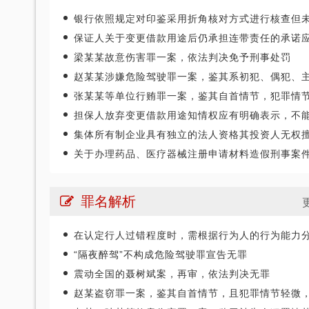
银行依照规定对印鉴采用折角核对方式进行核查但未发现问题,造成客户存款被骗取的,银行应当承担民事责
保证人关于变更借款用途后仍承担连带责任的承诺应包括借新还
梁某某故意伤害罪一案，依法判决免予刑事处罚
赵某某涉嫌危险驾驶罪一案，鉴其系初犯、偶犯、主观恶性小、社会危害性不大，判决免予刑事处
张某某等单位行贿罪一案，鉴其自首情节，犯罪情节轻微，免予刑事处
四川“黑老大”刘汉刘维全国特大涉黑
担保人放弃变更借款用途知情权应有明确表示，不能以推定的方式确定保证人关于变更借款用途后仍承担担保责任的承
2014年5月23日，湖北省咸宁市中级人民
集体所有制企业具有独立的法人资格其投资人无权擅自处分其商
法院对刘汉、刘维等36名被告人组织、领
关于办理药品、医疗器械注册申请材料造假刑事案件适用法律若干问题的解
导、参加黑社会…
李某受贿130余万元，论罪当处十年以上
罪名解析
辩护意见：失控不实，李某客观上不具有
相关职权；本案属于单位受贿；李某仅起
到保管财物…
在认定行人过错程度时，需根据行为人的行为能力分别判
“隔夜醉驾”不构成危险驾驶罪宣告无罪
重庆某县原县长（正厅级）受贿案 智
震动全国的聂树斌案，再审，依法判决无罪
辩护意见：金额有争议，提出排非申请，
讯问过程存在非法取证行为，相应供诉应
赵某盗窃罪一案，鉴其自首情节，且犯罪情节轻微，依法判决免予刑事处
排除，被告…