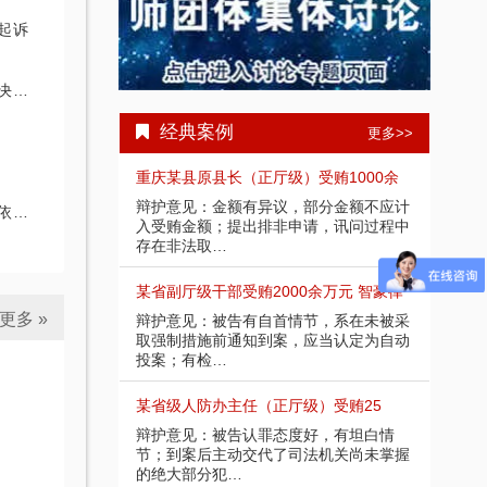
起诉
诉
经典案例
更多>>
国特大涉黑
重庆某县原县长（正厅级）受贿1000余
四川
省咸宁市中级人民
辩护意见：金额有异议，部分金额不应计
201
处罚
被告人组织、领
入受贿金额；提出排非申请，讯问过程中
法院
存在非法取…
导、
罪当处十年以上
某省副厅级干部受贿2000余万元 智豪律
李某
更多 »
某客观上不具有
辩护意见：被告有自首情节，系在未被采
辩护
受贿；李某仅起
取强制措施前通知到案，应当认定为自动
相关
投案；有检…
到保
受贿案 智
某省级人防办主任（正厅级）受贿25
重庆
提出排非申请，
辩护意见：被告认罪态度好，有坦白情
辩护
为，相应供诉应
节；到案后主动交代了司法机关尚未掌握
讯问
的绝大部分犯…
排除