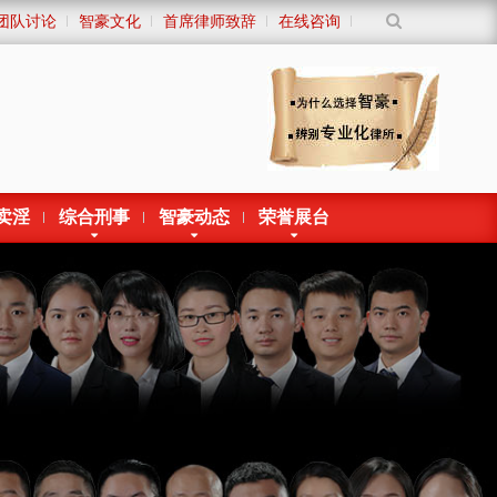
团队讨论
智豪文化
首席律师致辞
在线咨询
卖淫
综合刑事
智豪动态
荣誉展台