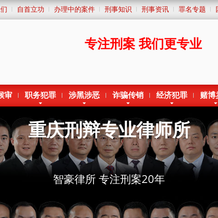
我们
自首立功
办理中的案件
刑事知识
刑事资讯
罪名专题
专注刑案
我们更专业
候审
职务犯罪
涉黑涉恶
诈骗传销
经济犯罪
赌博
重庆刑辩专业律师所
智豪律所 专注刑案20年