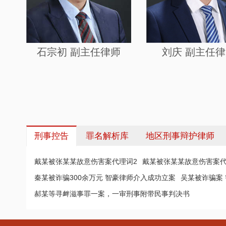
石宗初 副主任律师
刘庆 副主任
刑事控告
罪名解析库
地区刑事辩护律师
戴某被张某某故意伤害案代理词2
戴某被张某某故意伤害案代
秦某被诈骗300余万元 智豪律师介入成功立案
吴某被诈骗案
郝某等寻衅滋事罪一案，一审刑事附带民事判决书