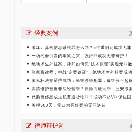
经典案例
破坏计算机信息系统罪怎么判？5年重刑到成功无罪辩护
一场约会引发的牢狱之灾，强奸罪成功无罪辩护！
绝地求生外挂案，律师如何凭“技术原理”实现无罪撤案
张家豪律师：挑战“定案铁证”，绝地求生外挂案成功无罪撤案
徇私枉法案辩护成功：民警涉嫌犯罪，最终获不起诉决
舆情维护被当非法经营罪？律师力证无罪，公安撤
代购奢侈品成走私普通货物罪？成功不起诉+保住国企工作！
关押500天：零口供强奸案的无罪逆转
律师辩护词