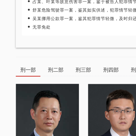
占某、叶某等故意伤害罪一案，鉴于被告人犯罪情节轻微，认罪态度良好，得到被害人及其家属谅解，依法判决免予刑事处
舒某危险驾驶罪一案，鉴其如实供述，犯罪情节轻微，依法判决免于刑事处
吴某挪用公款罪一案，鉴其犯罪情节轻微，及时归还公款，依法判决免予刑事处
无罪免处
刑一部
刑二部
刑三部
刑四部
刑
重庆智豪律师事务所荣获司法部颁发
张智勇律师荣获重庆市十佳律师
优秀律师事务所”称号