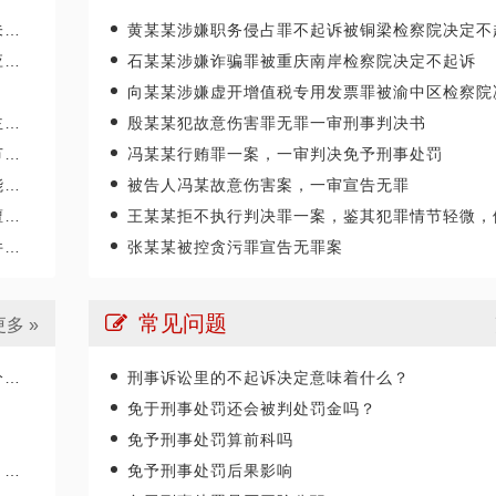
任
黄某某涉嫌职务侵占罪不起诉被铜梁检察院决定不
旧
石某某涉嫌诈骗罪被重庆南岸检察院决定不起诉
向某某涉嫌虚开增值税专用发票罪被渝中区检察院决定不起
罚
殷某某犯故意伤害罪无罪一审刑事判决书
罚
冯某某行贿罪一案，一审判决免予刑事处罚
重庆某县原县长（正厅级）受贿1000余
四川“黑老大”刘汉刘维全
诺
被告人冯某故意伤害案，一审宣告无罪
辩护意见：金额有异议，部分金额不应计
2014年5月23日，湖北
标
王某某拒不执行判决罪一案，鉴其犯罪情节轻微，依法判决免予刑事
入受贿金额；提出排非申请，讯问过程中
法院对刘汉、刘维等36名
释
张某某被控贪污罪宣告无罪案
存在非法取…
导、参加黑社会…
某省副厅级干部受贿2000余万元 智豪律
李某受贿130余万元，论
常见问题
更多 »
辩护意见：被告有自首情节，系在未被采
辩护意见：失控不实，李
取强制措施前通知到案，应当认定为自动
相关职权；本案属于单位
投案；有检…
到保管财物…
断
刑事诉讼里的不起诉决定意味着什么？
免于刑事处罚还会被判处罚金吗？
某省级人防办主任（正厅级）受贿25
重庆某县原县长（正厅级）
免予刑事处罚算前科吗
辩护意见：被告认罪态度好，有坦白情
辩护意见：金额有争议，
节；到案后主动交代了司法机关尚未掌握
讯问过程存在非法取证行
罚
免予刑事处罚后果影响
的绝大部分犯…
排除，被告…