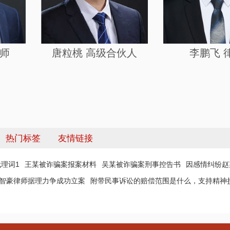
律师
唐粒桃 高级合伙人
李鹏飞 
热门标签
友情链接
理词1
王某被诈骗案报案材料
吴某被诈骗案刑事控告书
因感情纠纷赵
 智豪律师据理力争成功立案
附带民事诉讼的赔偿范围是什么，支持精神