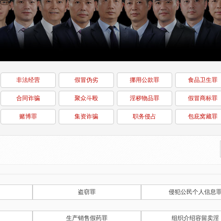
非法经营
假冒伪劣
挪用公款罪
食品卫生罪
合同诈骗
聚众斗殴
淫秽物品罪
假冒商标罪
赌博罪
集资诈骗
职务侵占
包庇窝藏罪
盗窃罪
侵犯公民个人信息
生产销售假药罪
组织介绍容留卖淫