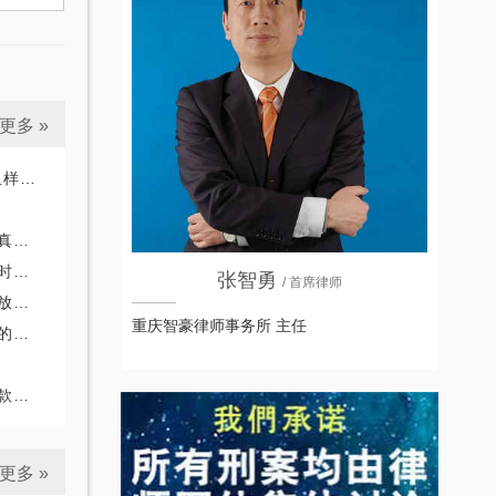
更多 »
真实性
责任
算
张智勇
/ 首席律师
人罪
重庆智豪律师事务所 主任
选
合同
更多 »