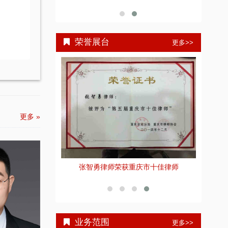
荣誉展台
更多>>
更多 »
重庆智豪
佳刑事辩护律师”荣
张智勇律师荣获重庆市十佳律师
号
业务范围
更多>>