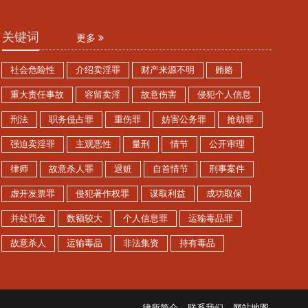
关键词
更多
社会危险性
介绍卖淫罪
财产来源不明
贿赂
重大责任事故
容留卖淫
故意伤害
侵犯个人信息
刑法
职务侵占罪
重伤罪
妨害公务罪
抢劫罪
强迫卖淫罪
主观恶性
量刑
情节
公开审理
律师
故意杀人罪
退赃
自首情节
刑事案件
虚开发票罪
侵犯著作权罪
谋取利益
成功取保
并处罚金
数额较大
个人信息罪
运输毒品罪
故意杀人
运输毒品
非法集资
持有毒品
律所简介
联系我们
网站地图