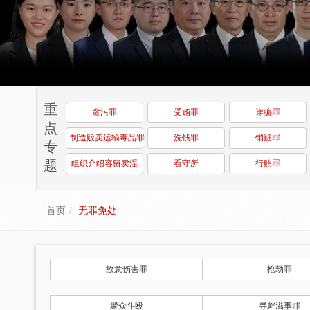
重
贪污罪
受贿罪
诈骗罪
点
制造贩卖运输毒品罪
洗钱罪
销赃罪
专
题
组织介绍容留卖淫
看守所
行贿罪
首页
无罪免处
故意伤害罪
抢劫罪
聚众斗殴
寻衅滋事罪