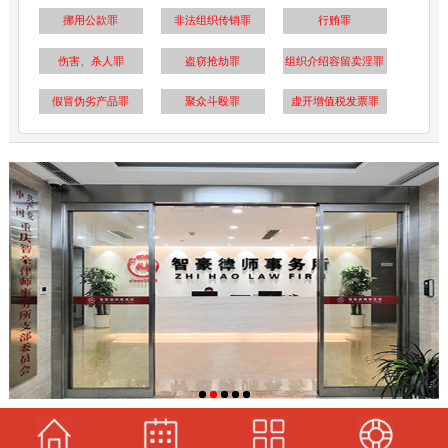
挪用公款罪
非法组织传销罪
行贿罪
伤害、杀人罪
盗窃抢劫罪
组织介绍容留卖淫罪
假冒伪劣产品罪
聚众斗殴罪
虚开增值税发票罪