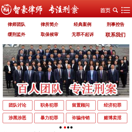
律师团队
律所简介
经典案例
刑事控告
缓刑监外
取保候审
无罪不起诉
联系我们
职务犯罪
经济犯罪
毒品犯罪
罪名专题
智豪文化
自首立功
首席律师致辞
智豪视野
刑罚种类
刑事法规
犯罪释义
刑事知识
法律援助
刑事资讯
刑事文书
案件动态
辩护词集
常见问题
办理中的案件
业务范围
为什么选择智豪
办案机关
中国法律讲堂
辨别伪专业
团队讨论
职务犯罪
留置顾问
经济犯罪
罪名解析库
网站地图
涉黑涉恶
暴力犯罪
诈骗传销
赌博卖淫