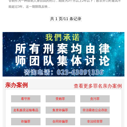
管制作为一种限制人身自由的刑罚，期限为3个月以上2年以下；数罪并罚时最高不
能超过3年。这一期限既反映...
共 1 页/11 条记录
亲办案例
查看更多罪名亲办案例
看守所
受贿罪
贪污罪
走私贩卖运输毒品
集资诈骗罪
非法吸收公众存款
诈骗罪
合同诈骗罪
非法经营罪