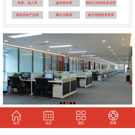
伤害、杀人罪
盗窃抢劫罪
组织介绍容留卖淫罪
假冒伪劣产品罪
聚众斗殴罪
虚开增值税发票罪
首页
动态
团队
荣誉