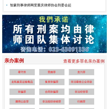
智豪刑事律师网受重庆律师协会刑委会起
亲办案例
查看更多罪名亲办案例
看守所
受贿罪
贪污罪
走私贩卖运输毒品
集资诈骗罪
非法吸收公众存款
诈骗罪
合同诈骗罪
非法经营罪
挪用公款罪
非法组织传销罪
行贿罪