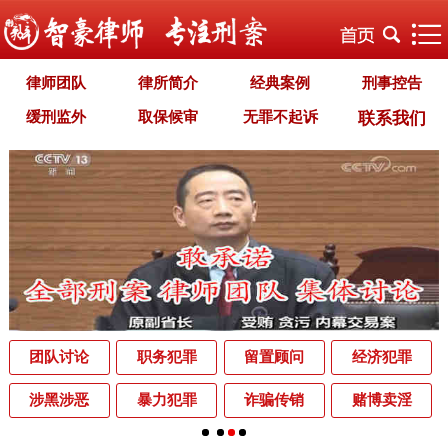
律师团队
律所简介
经典案例
刑事控告
缓刑监外
取保候审
无罪不起诉
联系我们
职务犯罪
经济犯罪
毒品犯罪
罪名专题
智豪文化
自首立功
首席律师致辞
智豪视野
刑罚种类
刑事法规
犯罪释义
刑事知识
法律援助
刑事资讯
刑事文书
案件动态
辩护词集
常见问题
办理中的案件
业务范围
为什么选择智豪
办案机关
中国法律讲堂
辨别伪专业
团队讨论
职务犯罪
留置顾问
经济犯罪
罪名解析库
网站地图
涉黑涉恶
暴力犯罪
诈骗传销
赌博卖淫