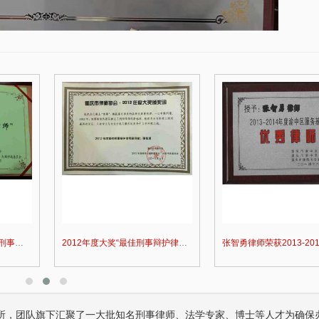
四川“黑老大”刘汉刘维全国特大涉黑
重庆某县原县长（正厅级）
2014年5月23日，湖北省咸宁市中级人民
辩护意见：金额有异议，
法院对刘汉、刘维等36名被告人组织、领
入受贿金额；提出排非申
导、参加黑社会…
存在非法取…
李某受贿130余万元，论罪当处十年以上
某省副厅级干部受贿2000
辩护意见：失控不实，李某客观上不具有
辩护意见：被告有自首情
相关职权；本案属于单位受贿；李某仅起
取强制措施前通知到案，
到保管财物…
投案；有检…
张智勇律师获得“年度最佳刑事辩护律师”荣誉称号
2012年度大奖“最佳刑事辩护律师-张智勇”颁奖词
重庆某县原县长（正厅级）受贿案 智
某省级人防办主任（正厅级
辩护意见：金额有争议，提出排非申请，
辩护意见：被告认罪态度
讯问过程存在非法取证行为，相应供诉应
节；到案后主动交代了司
排除，被告…
的绝大部分犯…
所，团队旗下汇聚了一大批知名刑事律师、法学专家、博士等人才为确保