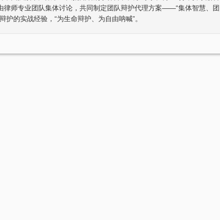
由律师专业团队集体讨论，共同制定团队辩护代理方案——“集体智慧、团
辩护的实战经验，“为生命辩护、为自由呐喊”。
张智勇律师获得“年度最佳刑事辩护律师”荣
张智勇律师荣获
誉称号