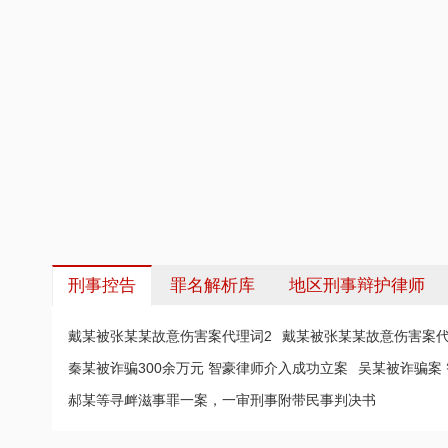
刑事控告
罪名解析库
地区刑事辩护律师
戴某被张某某故意伤害案代理词2
戴某被张某某故意伤害案代
秦某被诈骗300余万元 智豪律师介入成功立案
吴某被诈骗案
郝某等寻衅滋事罪一案，一审刑事附带民事判决书