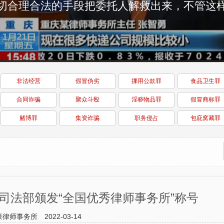
切合理合法的手段把委托人解救出来，不管这
非法经营
假冒伪劣
挪用公款罪
食品卫生罪
合同诈骗
聚众斗殴
淫秽物品罪
假冒商标罪
赌博罪
集资诈骗
职务侵占
包庇窝藏罪
司法部颁发“全国优秀律师事务所”称号
豪律师事务所
2022-03-14