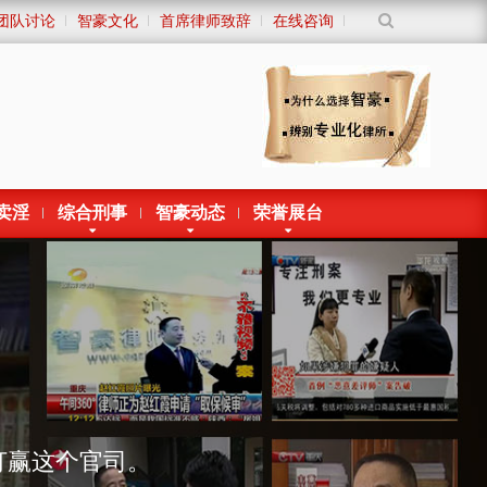
团队讨论
智豪文化
首席律师致辞
在线咨询
卖淫
综合刑事
智豪动态
荣誉展台
打赢这个官司。