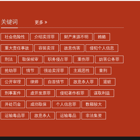
关键词
更多
社会危险性
介绍卖淫罪
财产来源不明
贿赂
重大责任事故
容留卖淫
故意伤害
侵犯个人信息
刑法
取保候审
职务侵占罪
重伤罪
妨害公务罪
抢劫罪
情节
强迫卖淫罪
主观恶性
量刑
公开审理
律师
自首情节
故意杀人罪
退赃
刑事案件
虚开发票罪
侵犯著作权罪
谋取利益
并处罚金
成功取保
个人信息罪
数额较大
运输毒品罪
故意杀人
运输毒品
非法集资