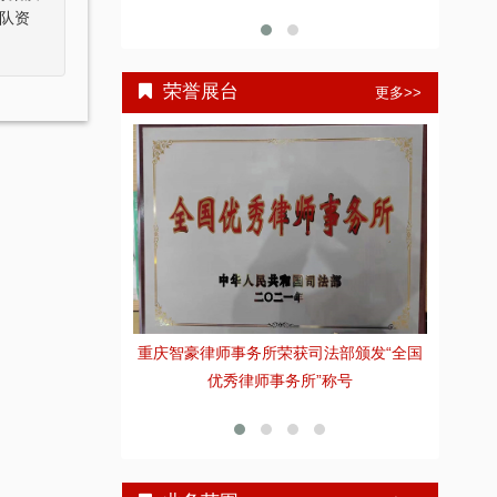
队资
荣誉展台
更多>>
重庆智豪律师事务所荣获司法部颁发“全国
张
重庆市十佳律师
优秀律师事务所”称号