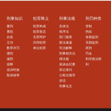
刑事知识
犯罪释义
刑事法规
刑罚种类
量刑
犯罪构成
实体法
管制
累犯
犯罪形态
程序法
拘役
自首
无罪辩护
部门规章
有期徒刑
立功
共同犯罪
新法速递
无期徒刑
数罪并罚
单位犯罪
司法解释
死刑
缓刑
刑事相关法
罚金
减刑
律法规
剥夺政治权
假释
座谈会纪要
利
追诉时效
答记者问
取保候审
公检法领导
讲话
刑事论文