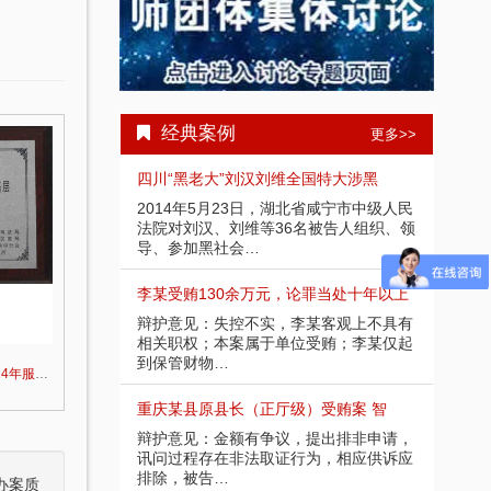
经典案例
更多>>
受贿1000余
四川“黑老大”刘汉刘维全国特大涉黑
重庆
部分金额不应计
2014年5月23日，湖北省咸宁市中级人民
辩护
请，讯问过程中
法院对刘汉、刘维等36名被告人组织、领
入受
导、参加黑社会…
存在
余万元 智豪律
李某受贿130余万元，论罪当处十年以上
某省副
节，系在未被采
辩护意见：失控不实，李某客观上不具有
辩护
应当认定为自动
相关职权；本案属于单位受贿；李某仅起
取强
到保管财物…
投案
张智勇律师荣获2013-2014年服务基层优秀律师
2012年度大奖“最佳成长律师事务所-智豪律师事务所”颁奖词
）受贿25
重庆某县原县长（正厅级）受贿案 智
某省
好，有坦白情
辩护意见：金额有争议，提出排非申请，
辩护
法机关尚未掌握
讯问过程存在非法取证行为，相应供诉应
节；
排除，被告…
的绝
办案质