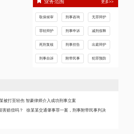
业务范围
更多>>
取保候审
刑事咨询
无罪辩护
罪轻辩护
刑事申诉
减刑假释
死刑复核
刑事控告
出庭辩护
刑事自诉
附带民事
犯罪预防
某被打至轻伤 智豪律师介入成功刑事立案
损害赔偿吗？
徐某某交通肇事罪一案，刑事附带民事判决