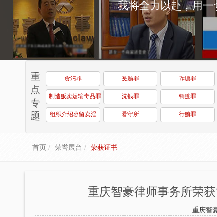
我将全力以赴，用一
重
贪污罪
受贿罪
诈骗罪
点
制造贩卖运输毒品罪
洗钱罪
销赃罪
专
题
组织介绍容留卖淫
看守所
行贿罪
首页
荣誉展台
荣获证书
重庆智豪律师事务所荣获
重庆智