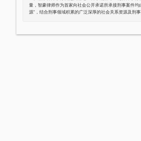
量，智豪律师作为首家向社会公开承诺所承接刑事案件均
源”，结合刑事领域积累的广泛深厚的社会关系资源及刑事
豪律师事务所荣获司法部颁发“全国
张智勇律师荣获全国优秀律师
优秀律师事务所”称号