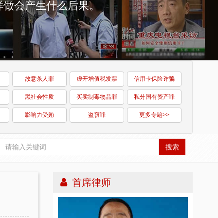
样做会产生什么后果。
故意杀人罪
虚开增值税发票
信用卡保险诈骗
黑社会性质
买卖制毒物品罪
私分国有资产罪
影响力受贿
盗窃罪
更多专题>>
搜索
首席律师