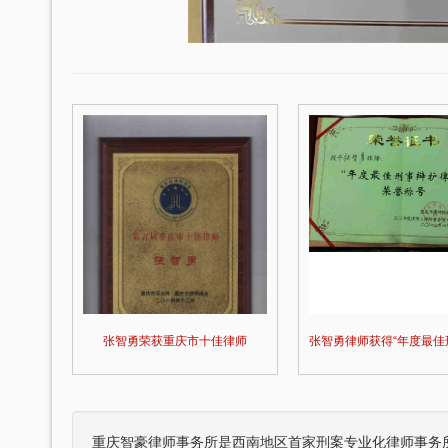
刘维全国特大涉黑
重庆某县原县长（正厅级）受贿1000余
，湖北省咸宁市中级人民
辩护意见：金额有异议，部分金额不应计
36名被告人组织、领
入受贿金额；提出排非申请，讯问过程中
存在非法取…
元，论罪当处十年以上
某省副厅级干部受贿2000余万元 智豪律
实，李某客观上不具有
辩护意见：被告有自首情节，系在未被采
于单位受贿；李某仅起
取强制措施前通知到案，应当认定为自动
投案；有检…
智豪律师事务所被评选为2015年-2018年重庆市优秀律师事务所
张智勇荣获重庆市十佳律师
厅级）受贿案 智
某省级人防办主任（正厅级）受贿25
争议，提出排非申请，
辩护意见：被告认罪态度好，有坦白情
取证行为，相应供诉应
节；到案后主动交代了司法机关尚未掌握
的绝大部分犯…
重庆智豪律师事务所是西南地区首家刑案专业化律师事务