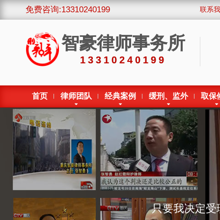
免费咨询:13310240199
联系
智豪律师事务所
13310240199
首页
律师团队
经典案例
缓刑、监外
取保
只要我决定受