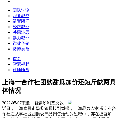
团队讨论
职务犯罪
留置顾问
经济犯罪
涉黑涉恶
暴力犯罪
诈骗传销
赌博卖淫
首页
智豪视野
律师随笔
上海一合作社团购甜瓜加价还短斤缺两具
体情况
2022-05-07
来源：智豪所
浏览次数：
近日，上海奉贤市场监管局接到举报，上海品兴农家乐专业合
作社在从事社区团购农产品销售活动的过程中，存在擅自加