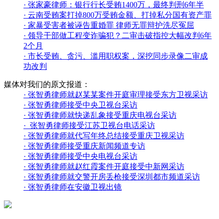
·
张家豪律师：银行行长受贿1400万，最终判刑6年半
·
云南受贿案打掉800万受贿金额、打掉私分国有资产罪
·
家暴受害者被诬告重婚罪 律师无罪辩护洗尽冤屈
·
领导干部做工程变诈骗犯？二审击破指控大幅改判6年
2个月
·
市长受贿、贪污、滥用职权案，深挖同步录像二审成
功改判
媒体对我们的原文报道：
·
张智勇律师就赵某某案件开庭审理接受东方卫视采访
·
张智勇律师接受中央卫视台采访
·
张智勇律师就快递乱象接受重庆电视台采访
·
张智勇律师接受江苏卫视台电话采访
·
张智勇律师就代写年终总结接受重庆卫视采访
·
张智勇律师接受重庆新闻频道专访
·
张智勇律师接受中央电视台采访
·
张智勇律师就赵红霞案件开庭接受中新网采访
·
张智勇律师就交警开房丢枪接受深圳都市频道采访
·
张智勇律师在安徽卫视出镜