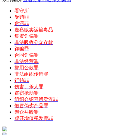
看守所
受贿罪
贪污罪
走私贩卖运输毒品
集资诈骗罪
非法吸收公众存款
诈骗罪
合同诈骗罪
非法经营罪
挪用公款罪
非法组织传销罪
行贿罪
伤害、杀人罪
盗窃抢劫罪
组织介绍容留卖淫罪
假冒伪劣产品罪
聚众斗殴罪
虚开增值税发票罪