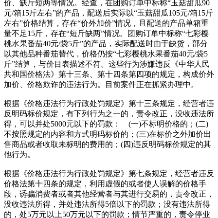
价、缺斤短两等情况。经查，在团购订单中标称“玉菇甜瓜90
元/箱15斤左右”的产品，配送后实际以“玉菇甜瓜105元/箱15斤
左右”价格结算，存在“价外加价”情况，且配送的产品单箱重
量不足15斤，存在“短斤缺两”情况。团购订单中标称“七彩樱
桃水果番茄40元/袋5斤”的产品，实际配送时由于缺货，部分
以其他品种番茄替代，价格仍按“七彩樱桃水果番茄40元/袋5
斤”结算，与价目表描述不符。这些行为涉嫌违反《中华人民
共和国价格法》第十三条、第十四条第四项的规定，构成价外
加价、价格欺诈的违法行为。目前案件正在抓紧办理中。
根据《价格违法行为行政处罚规定》第十三条规定，经营者违
反明码标价规定，有下列行为之一的，责令改正，没收违法所
得，可以并处5000元以下的罚款： (一)不标明价格的；(二)
不按照规定的内容和方式明码标价的；(三)在标价之外加价出
售商品或者收取未标明的费用的；(四)违反明码标价规定的其
他行为。
根据《价格违法行为行政处罚规定》第七条规定，经营者违反
价格法第十四条的规定，利用虚假的或者使人误解的价格手
段，诱骗消费者或者其他经营者与其进行交易的，责令改正，
没收违法所得，并处违法所得5倍以下的罚款；没有违法所得
的，处5万元以上50万元以下的罚款；情节严重的，责令停业