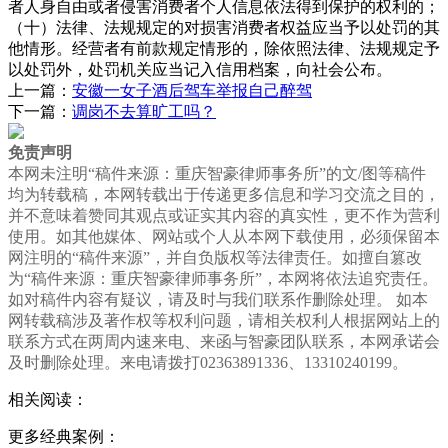
者人身自由或者侵害消费者个人信息依法得到保护的权利的；
（十）法律、法规规定的对损害消费者权益应当予以处罚的其
他情形。经营者有前款规定情形的，除依照法律、法规规定予
以处罚外，处罚机关应当记入信用档案，向社会公布。
上一篇：
安徽一女子酒后驾车举报自己醉驾
下一篇：
调岗不去算旷工吗？
免责声明
本网未注明“稿件来源：重庆智豪律师事务所”的文/图等稿件
均为转载稿，本网转载出于传递更多信息和学习交流之目的，
并不意味着赞同其观点或证实其内容的真实性，更不作为营利
使用。如其他媒体、网站或个人从本网下载使用，必须保留本
网注明的“稿件来源”，并自负版权等法律责任。如擅自篡改
为“稿件来源：重庆智豪律师事务所”，本网将依法追究责任。
如对稿件内容有疑议，请及时与我们联系作删除处理。 如本
网转载稿涉及著作权等权利问题，请相关权利人根据网站上的
联系方式在两周内速来电、来函与智豪团队联系，本网承诺会
及时删除处理。来电请拨打02363891336、13310240199。
相关阅读：
更多经典案例：