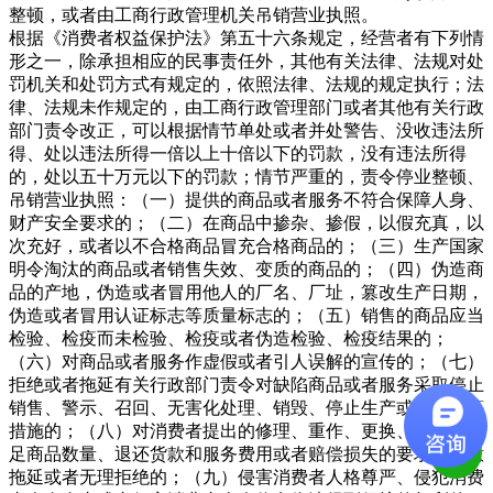
整顿，或者由工商行政管理机关吊销营业执照。
根据《消费者权益保护法》第五十六条规定，经营者有下列情
形之一，除承担相应的民事责任外，其他有关法律、法规对处
罚机关和处罚方式有规定的，依照法律、法规的规定执行；法
律、法规未作规定的，由工商行政管理部门或者其他有关行政
部门责令改正，可以根据情节单处或者并处警告、没收违法所
得、处以违法所得一倍以上十倍以下的罚款，没有违法所得
的，处以五十万元以下的罚款；情节严重的，责令停业整顿、
吊销营业执照：（一）提供的商品或者服务不符合保障人身、
财产安全要求的；（二）在商品中掺杂、掺假，以假充真，以
次充好，或者以不合格商品冒充合格商品的；（三）生产国家
明令淘汰的商品或者销售失效、变质的商品的；（四）伪造商
品的产地，伪造或者冒用他人的厂名、厂址，篡改生产日期，
伪造或者冒用认证标志等质量标志的；（五）销售的商品应当
检验、检疫而未检验、检疫或者伪造检验、检疫结果的；
（六）对商品或者服务作虚假或者引人误解的宣传的；（七）
拒绝或者拖延有关行政部门责令对缺陷商品或者服务采取停止
销售、警示、召回、无害化处理、销毁、停止生产或者服务等
措施的；（八）对消费者提出的修理、重作、更换、退货、补
足商品数量、退还货款和服务费用或者赔偿损失的要求，故意
拖延或者无理拒绝的；（九）侵害消费者人格尊严、侵犯消费