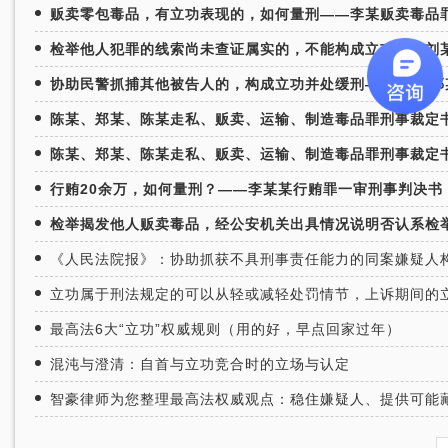
贩卖零包毒品，有立功表现的，如何量刑——李某贩卖毒品
检举他人犯罪的线索尚未查证属实的，不能构成立功——刘
协助民警抓捕其他被告人的，构成立功并处缓刑——孙某,
陈某、郑某、陈某走私、贩卖、运输、制造毒品罪刑事裁定
陈某、郑某、陈某走私、贩卖、运输、制造毒品罪刑事裁定
行贿20余万，如何量刑？——李某某行贿罪一审刑事判决书
检举揭发他人贩卖毒品，经公安机关出具情况说明否认系检
《人民法院报》：协助抓获不具刑事责任能力的同案嫌疑人
立功属于刑法规定的可以从轻或减轻处罚情节，上诉期间的
最高法6大“立功”权威规则（用的好，早点回家过年）
混沌与澄清：自首与立功竞合时的立场与认定
智豪律师为您整理最高法权威观点：稳住嫌疑人、提供可能