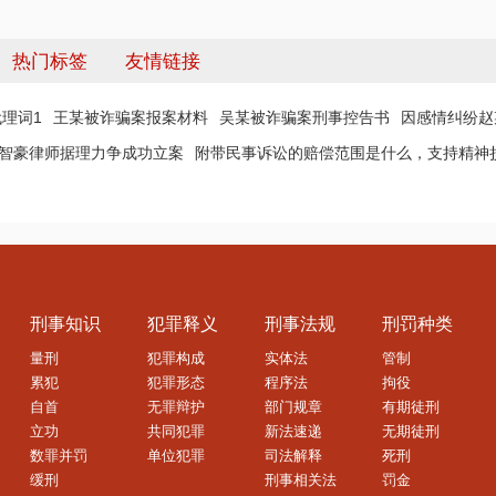
热门标签
友情链接
理词1
王某被诈骗案报案材料
吴某被诈骗案刑事控告书
因感情纠纷赵
 智豪律师据理力争成功立案
附带民事诉讼的赔偿范围是什么，支持精神
刑事知识
犯罪释义
刑事法规
刑罚种类
量刑
犯罪构成
实体法
管制
累犯
犯罪形态
程序法
拘役
自首
无罪辩护
部门规章
有期徒刑
立功
共同犯罪
新法速递
无期徒刑
数罪并罚
单位犯罪
司法解释
死刑
缓刑
刑事相关法
罚金