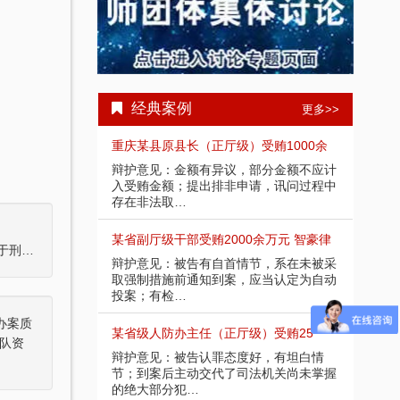
经典案例
更多>>
受贿1000余
四川“黑老大”刘汉刘维全国特大涉黑
重庆
部分金额不应计
2014年5月23日，湖北省咸宁市中级人民
辩护
请，讯问过程中
法院对刘汉、刘维等36名被告人组织、领
入受
导、参加黑社会…
存在
余万元 智豪律
李某受贿130余万元，论罪当处十年以上
某省副
丁某构成单位行贿罪，系自首，鉴于本案具体情节，依法免于刑事处罚
节，系在未被采
辩护意见：失控不实，李某客观上不具有
辩护
应当认定为自动
相关职权；本案属于单位受贿；李某仅起
取强
到保管财物…
投案
办案质
）受贿25
重庆某县原县长（正厅级）受贿案 智
某省
队资
好，有坦白情
辩护意见：金额有争议，提出排非申请，
辩护
法机关尚未掌握
讯问过程存在非法取证行为，相应供诉应
节；
排除，被告…
的绝