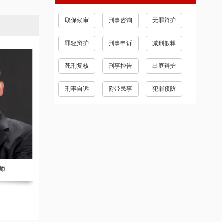
业务范围
更多>>
取保候审
刑事咨询
无罪辩护
罪轻辩护
刑事申诉
减刑假释
死刑复核
刑事控告
出庭辩护
刑事自诉
附带民事
犯罪预防
师
张家豪 副主任律师
刘莲 副主任