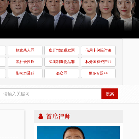
故意杀人罪
虚开增值税发票
信用卡保险诈骗
黑社会性质
买卖制毒物品罪
私分国有资产罪
影响力受贿
盗窃罪
更多专题>>
搜索
首席律师