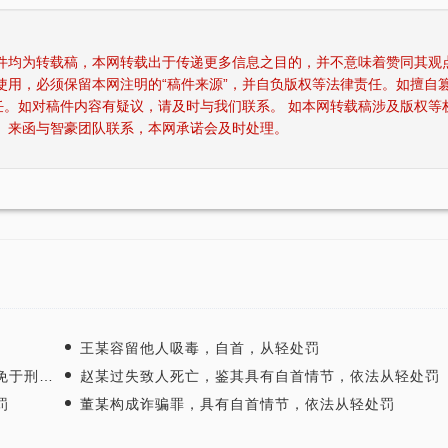
稿件均为转载稿，本网转载出于传递更多信息之目的，并不意味着赞同其观
使用，必须保留本网注明的“稿件来源”，并自负版权等法律责任。如擅自
任。如对稿件内容有疑议，请及时与我们联系。 如本网转载稿涉及版权等
、来函与智豪团队联系，本网承诺会及时处理。
张智勇律师获得“年度最佳刑事辩护律师”荣
张智勇律师荣获
王某容留他人吸毒，自首，从轻处罚
誉称号
事处罚
赵某过失致人死亡，鉴其具有自首情节，依法从轻处罚
罚
董某构成诈骗罪，具有自首情节，依法从轻处罚