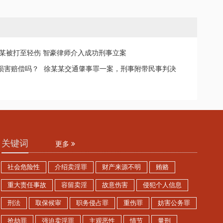
某被打至轻伤 智豪律师介入成功刑事立案
损害赔偿吗？
徐某某交通肇事罪一案，刑事附带民事判决
关键词
更多
社会危险性
介绍卖淫罪
财产来源不明
贿赂
重大责任事故
容留卖淫
故意伤害
侵犯个人信息
刑法
取保候审
职务侵占罪
重伤罪
妨害公务罪
抢劫罪
强迫卖淫罪
主观恶性
情节
量刑