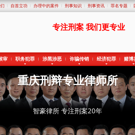
我们
自首立功
办理中的案件
刑事知识
刑事资讯
罪名专题
专注刑案
我们更专业
候审
职务犯罪
涉黑涉恶
诈骗传销
经济犯罪
赌博