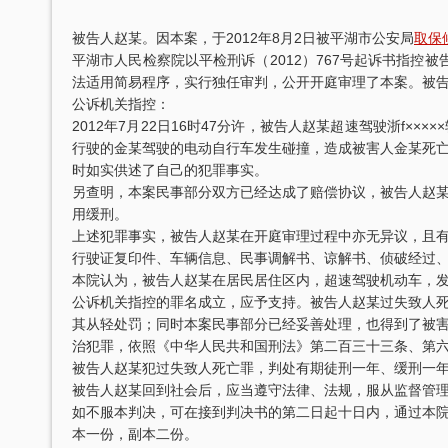
被告人赵某。因本案，于2012年8月2日被平湖市公安局
取保
平湖市人民检察院以平检刑诉（2012）767号起诉书指控被
法适用简易程序，实行独任审判，公开开庭审理了本案。被
公诉机关指控：
2012年7月22日16时47分许，被告人赵某超速驾驶浙f
行驶的金某驾驶的电动自行车发生碰撞，造成被害人金某死
时如实供述了自己的犯罪事实。
另查明，本案民事部分双方已经达成了赔偿协议，被告人赵
用缓刑。
上述犯罪事实，被告人赵某在开庭审理过程中亦无异议，且
行驶证复印件、车辆信息、民事调解书、谅解书、侦破经过
本院认为，被告人赵某在居民居住区内，超速驾驶机动车，
公诉机关指控的罪名成立，应予支持。被告人赵某过失致人
其从轻处罚；同时本案民事部分已经妥善处理，也得到了被
治犯罪，依照《中华人民共和国刑法》第二百三十三条、第
被告人赵某犯过失致人死亡罪，判处有期徒刑一年、缓刑一
被告人赵某回到社会后，应当遵守法律、法规，服从监督管
如不服本判决，可在接到判决书的第二日起十日内，通过本
本一份，副本二份。