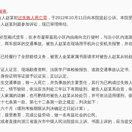
候审
。
告人赵某犯
过失致人死亡罪
，于2012年10月11日向本院提起公诉。本院
告人赵某到庭参加诉讼，现已审理终结。
×××××轻型厢式货车，在本市凝翠嘉苑小区内由南向北行驶时，与沿小区内道
亡、两车损坏的交通事故。被告人赵某在现场用手机向公安机关报警，并
某已经履行了全部赔偿义务，被害人金某家属书面请求对被告人赵某从轻
有证人证言、现场勘查资料、法医学尸体检验报告、道路交通事故认定书
、身份证明等证据予以证实，足以认定。
发生交通事故，致一人死亡，并负事故的主要责任，其行为已构成过失致
死亡，情节较轻，依法应当判处三年以下有期徒刑。被告人赵某系自首，
害人家属的谅解，也可酌情对被告人赵某从轻处罚，并可依法适用缓刑。
六十七条第一款、第七十二条第一款之规定，判决如下：
年六个月（缓刑考验期限从判决确定之日起计算）。
理，接受教育，完成公益劳动，做一名有益社会的公民。
院或者直接向浙江省嘉兴市中级人民法院提出上诉。书面上诉的，应当提