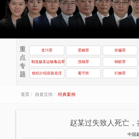
重
贪污罪
受贿罪
诈骗罪
点
制造贩卖运输毒品罪
洗钱罪
销赃罪
专
题
组织介绍容留卖淫
看守所
行贿罪
首页
自首立功
经典案例
赵某过失致人死亡，
中国