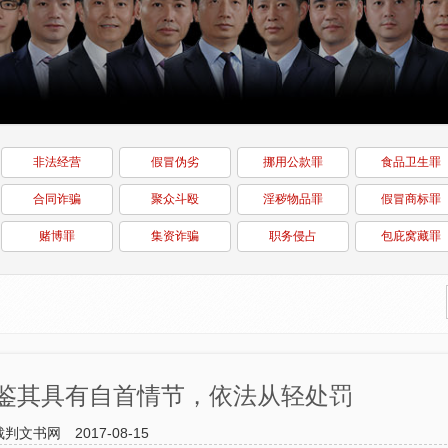
非法经营
假冒伪劣
挪用公款罪
食品卫生罪
合同诈骗
聚众斗殴
淫秽物品罪
假冒商标罪
赌博罪
集资诈骗
职务侵占
包庇窝藏罪
鉴其具有自首情节，依法从轻处罚
裁判文书网
2017-08-15