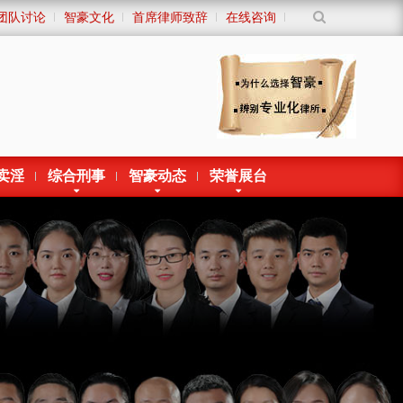
团队讨论
智豪文化
首席律师致辞
在线咨询
卖淫
综合刑事
智豪动态
荣誉展台