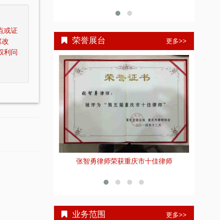
点或证
荣誉展台
更多>>
篡改
权利问
重庆智豪律师事务所荣获司法部颁发“全国
张
重庆市十佳律师
优秀律师事务所”称号