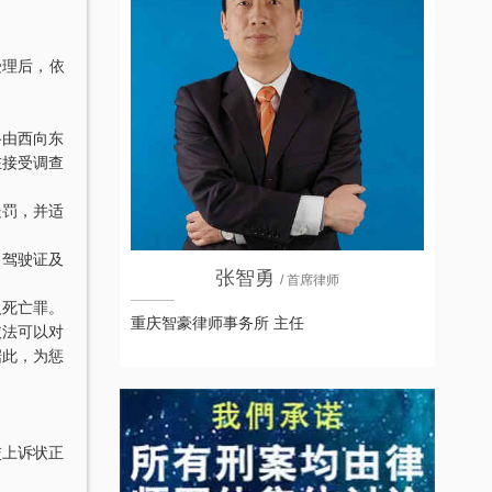
受理后，依
路由西向东
在接受调查
处罚，并适
、驾驶证及
张智勇
/ 首席律师
人死亡罪。
重庆智豪律师事务所 主任
依法可以对
据此，为惩
交上诉状正