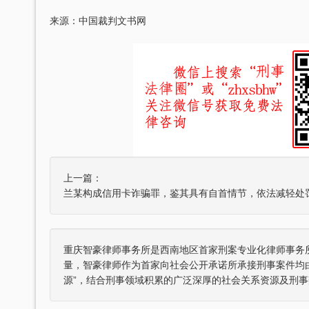
来源：中国裁判文书网
刘维全国特大涉黑
重庆某县原县长（正厅级）受贿1000余
，湖北省咸宁市中级人民
辩护意见：金额有异议，部分金额不应计
36名被告人组织、领
入受贿金额；提出排非申请，讯问过程中
存在非法取…
上一篇：
元，论罪当处十年以上
某省副厅级干部受贿2000余万元 智豪律
兰某构成信用卡诈骗罪，鉴其具有自首情节，依法减轻处
实，李某客观上不具有
辩护意见：被告有自首情节，系在未被采
于单位受贿；李某仅起
取强制措施前通知到案，应当认定为自动
投案；有检…
重庆智豪律师事务所是西南地区首家刑案专业化律师事务
厅级）受贿案 智
某省级人防办主任（正厅级）受贿25
量，智豪律师作为首家向社会公开承诺所承接刑事案件均
争议，提出排非申请，
辩护意见：被告认罪态度好，有坦白情
源”，结合刑事领域积累的广泛深厚的社会关系资源及刑事
取证行为，相应供诉应
节；到案后主动交代了司法机关尚未掌握
的绝大部分犯…