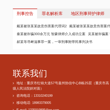
刑事控告
罪名解析库
地区刑事辩护律师
戴某被张某某故意伤害案代理词2
戴某被张某某故意伤害案代
秦某被诈骗300余万元 智豪律师介入成功立案
吴某被诈骗案
郝某等寻衅滋事罪一案，一审刑事附带民事判决书
联系我们
地址：重庆市红锦大道57号嘉州协信中心B栋25层（重庆市高
级人民法院斜对面）
咨询电话：
13310240199
移动电话:
18983379005
E-mail: