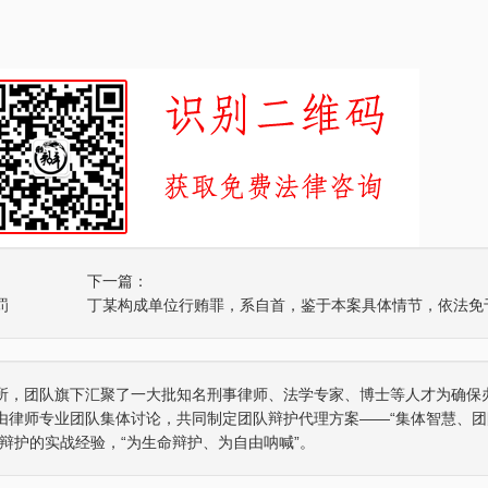
四川“黑老大”刘汉刘维全国特大涉黑
重庆某县原县长（正厅级）
2014年5月23日，湖北省咸宁市中级人民
辩护意见：金额有异议，
法院对刘汉、刘维等36名被告人组织、领
入受贿金额；提出排非申
导、参加黑社会…
存在非法取…
下一篇：
李某受贿130余万元，论罪当处十年以上
某省副厅级干部受贿2000
罚
辩护意见：失控不实，李某客观上不具有
辩护意见：被告有自首情
相关职权；本案属于单位受贿；李某仅起
取强制措施前通知到案，
到保管财物…
投案；有检…
所，团队旗下汇聚了一大批知名刑事律师、法学专家、博士等人才为确保
重庆某县原县长（正厅级）受贿案 智
某省级人防办主任（正厅级
由律师专业团队集体讨论，共同制定团队辩护代理方案——“集体智慧、团
辩护意见：金额有争议，提出排非申请，
辩护意见：被告认罪态度
辩护的实战经验，“为生命辩护、为自由呐喊”。
讯问过程存在非法取证行为，相应供诉应
节；到案后主动交代了司
排除，被告…
的绝大部分犯…