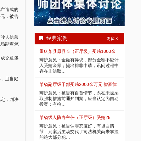
死亡造成的
0元，被告
驾驶人信息
经典案例
更多>>
现场勘查笔
国特大涉黑
重庆某县原县长（正厅级）受贿1000余
四川
构成交通肇
省咸宁市中级人民
辩护意见：金额有异议，部分金额不应计
201
被告人组织、领
入受贿金额；提出排非申请，讯问过程中
法院
存在非法取…
导、
解，且当庭
罪当处十年以上
某省副厅级干部受贿2000余万元 智豪律
李某
某客观上不具有
辩护意见：被告有自首情节，系在未被采
辩护
受贿；李某仅起
取强制措施前通知到案，应当认定为自动
相关
规定，判决
投案；有检…
到保
受贿案 智
某省级人防办主任（正厅级）受贿25
重庆
提出排非申请，
辩护意见：被告认罪态度好，有坦白情
辩护
为，相应供诉应
节；到案后主动交代了司法机关尚未掌握
讯问
的绝大部分犯…
排除