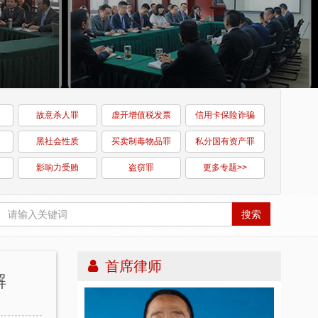
故意杀人罪
虚开增值税发票
信用卡保险诈骗
黑社会性质
买卖制毒物品罪
私分国有资产罪
影响力受贿
盗窃罪
更多专题>>
搜索
首席律师
解