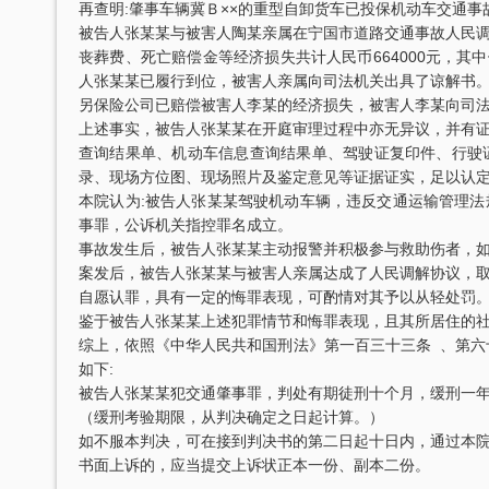
再查明:肇事车辆冀Ｂ××的重型自卸货车已投保机动车交通事
被告人张某某与被害人陶某亲属在宁国市道路交通事故人民
丧葬费、死亡赔偿金等经济损失共计人民币664000元，其中
人张某某已履行到位，被害人亲属向司法机关出具了谅解书
另保险公司已赔偿被害人李某的经济损失，被害人李某向司
上述事实，被告人张某某在开庭审理过程中亦无异议，并有
查询结果单、机动车信息查询结果单、驾驶证复印件、行驶
录、现场方位图、现场照片及鉴定意见等证据证实，足以认
四川“黑老大”刘汉刘维全国特大涉黑
本院认为:被告人张某某驾驶机动车辆，违反交通运输管理
2014年5月23日，湖北省咸宁市中级人民
事罪，公诉机关指控罪名成立。
法院对刘汉、刘维等36名被告人组织、领
导、参加黑社会…
事故发生后，被告人张某某主动报警并积极参与救助伤者，
案发后，被告人张某某与被害人亲属达成了人民调解协议，
李某受贿130余万元，论罪当处十年以上
自愿认罪，具有一定的悔罪表现，可酌情对其予以从轻处罚
鉴于被告人张某某上述犯罪情节和悔罪表现，且其所居住的
辩护意见：失控不实，李某客观上不具有
相关职权；本案属于单位受贿；李某仅起
综上，依照《中华人民共和国刑法》第一百三十三条 、第六
到保管财物…
如下:
被告人张某某犯交通肇事罪，判处有期徒刑十个月，缓刑一
重庆某县原县长（正厅级）受贿案 智
（缓刑考验期限，从判决确定之日起计算。）
辩护意见：金额有争议，提出排非申请，
如不服本判决，可在接到判决书的第二日起十日内，通过本
讯问过程存在非法取证行为，相应供诉应
书面上诉的，应当提交上诉状正本一份、副本二份。
排除，被告…