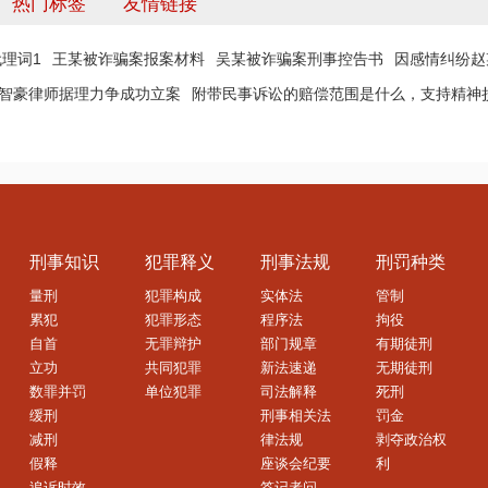
热门标签
友情链接
理词1
王某被诈骗案报案材料
吴某被诈骗案刑事控告书
因感情纠纷赵
 智豪律师据理力争成功立案
附带民事诉讼的赔偿范围是什么，支持精神
刑事知识
犯罪释义
刑事法规
刑罚种类
量刑
犯罪构成
实体法
管制
累犯
犯罪形态
程序法
拘役
自首
无罪辩护
部门规章
有期徒刑
立功
共同犯罪
新法速递
无期徒刑
数罪并罚
单位犯罪
司法解释
死刑
缓刑
刑事相关法
罚金
减刑
律法规
剥夺政治权
假释
座谈会纪要
利