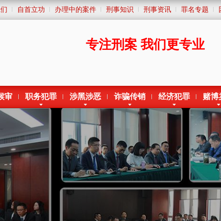
我们
自首立功
办理中的案件
刑事知识
刑事资讯
罪名专题
专注刑案
我们更专业
候审
职务犯罪
涉黑涉恶
诈骗传销
经济犯罪
赌博