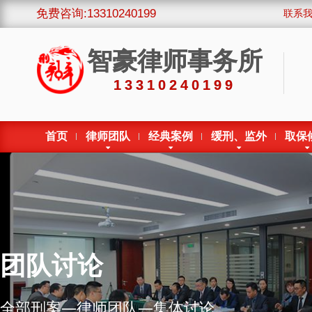
免费咨询:13310240199
联系
智豪律师事务所
13310240199
首页
律师团队
经典案例
缓刑、监外
取保
团队讨论
全部刑案—律师团队—集体讨论