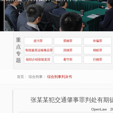
重
贪污罪
受贿罪
诈骗罪
点
制造贩卖运输毒品罪
洗钱罪
销赃罪
专
题
组织介绍容留卖淫
看守所
行贿罪
首页
综合刑事
综合刑事判决书
张某某犯交通肇事罪判处有期徒
OpenLaw
2