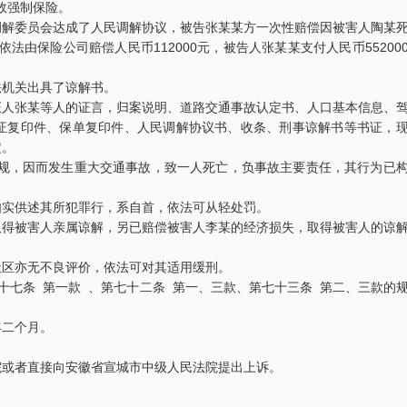
故强制保险。
调解委员会达成了人民调解协议，被告张某某方一次性赔偿因被害人陶某
依法由保险公司赔偿人民币112000元，被告人张某某支付人民币55200
。
法机关出具了谅解书。
证人张某等人的证言，归案说明、道路交通事故认定书、人口基本信息、
证复印件、保单复印件、人民调解协议书、收条、刑事谅解书等书证，
定。
重庆某县原县长（正厅级）受贿1000余
四川“黑老大”刘汉刘维全
法规，因而发生重大交通事故，致一人死亡，负事故主要责任，其行为已
辩护意见：金额有异议，部分金额不应计
2014年5月23日，湖北
入受贿金额；提出排非申请，讯问过程中
法院对刘汉、刘维等36名
存在非法取…
导、参加黑社会…
如实供述其所犯罪行，系自首，依法可从轻处罚。
取得被害人亲属谅解，另已赔偿被害人李某的经济损失，取得被害人的谅
某省副厅级干部受贿2000余万元 智豪律
李某受贿130余万元，论
。
社区亦无不良评价，依法可对其适用缓刑。
辩护意见：被告有自首情节，系在未被采
辩护意见：失控不实，李
取强制措施前通知到案，应当认定为自动
相关职权；本案属于单位
十七条 第一款 、第七十二条 第一、三款、第七十三条 第二、三款的
投案；有检…
到保管财物…
年二个月。
某省级人防办主任（正厅级）受贿25
重庆某县原县长（正厅级）
辩护意见：被告认罪态度好，有坦白情
辩护意见：金额有争议，
院或者直接向安徽省宣城市中级人民法院提出上诉。
节；到案后主动交代了司法机关尚未掌握
讯问过程存在非法取证行
的绝大部分犯…
排除，被告…