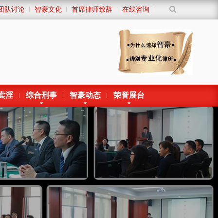
团队讨论
智豪文化
首席律师致辞
在线咨询
卖淫
综合刑事
智豪动态
荣誉展台