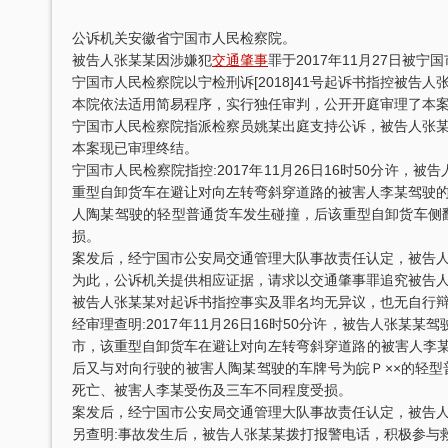
公诉机关安徽省宁国市人民检察院。
被告人张某某因涉嫌犯
交通肇事
罪于2017年11月27日被
宁国市人民检察院以宁检刑诉[2018]41号起诉书指控被告人
本院依法适用简易程序，实行独任审判，公开开庭审理了本
宁国市人民检察院指派检察员姚某出庭支持公诉，被告人张
本案现已审理终结。
宁国市人民检察院指控:2017年11月26日16时50分许
重型自卸货车在避让对向左转弯斜穿道路的被害人李某驾驶
人陶某驾驶的轻型普通货车发生碰撞，后该重型自卸货车侧
损。
案发后，经宁国市公安局交通管理大队事故责任认定，被告
为此，公诉机关提供相应证据，请求以交通肇事罪追究被告
被告人张某某对起诉书指控事实及罪名均无异议，也无自行
经审理查明:2017年11月26日16时50分许，被告人张某
市，该重型自卸货车在避让对向左转弯斜穿道路的被害人李某
后又与对向行驶的被害人陶某驾驶的车牌号为皖Ｐ××的轻
死亡、被害人李某受伤及三车不同程度受损。
案发后，经宁国市公安局交通管理大队事故责任认定，被告
另查明:事故发生后，被告人张某某拨打报警电话，积极参与