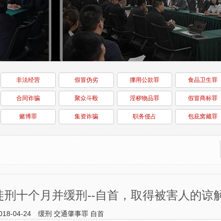
非法经营
假冒伪劣
挪用公款罪
食品卫生罪
合同诈骗
聚众斗殴
淫秽物品罪
假冒商标罪
赌博罪
集资诈骗
职务侵占
包庇窝藏罪
刑十个月并缓刑--自首，取得被害人的谅
018-04-24
缓刑
交通肇事罪
自首