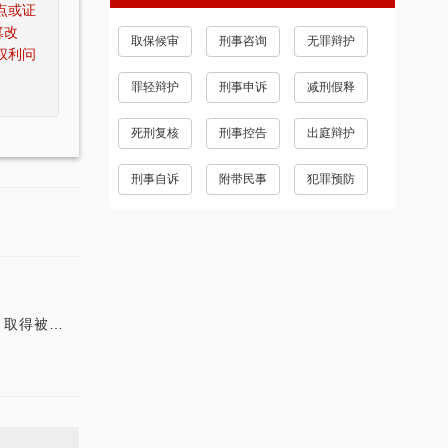
点或证
篡改
取保候审
刑事咨询
无罪辩护
权利问
罪轻辩护
刑事申诉
减刑假释
死刑复核
刑事控告
出庭辩护
刑事自诉
附带民事
犯罪预防
害人的谅解