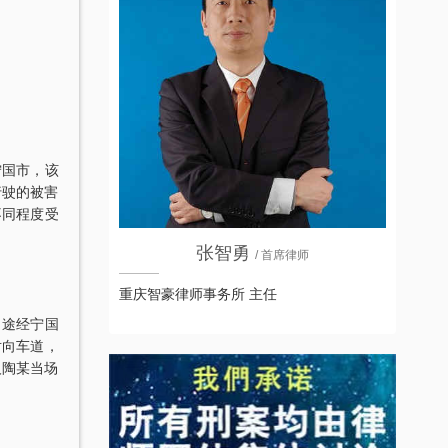
宁国市，该
行驶的被害
不同程度受
张智勇
/ 首席律师
重庆智豪律师事务所 主任
，途经宁国
对向车道，
人陶某当场