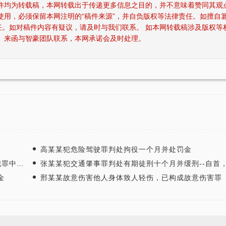
稿件均为转载稿，本网转载出于传递更多信息之目的，并不意味着赞同其观
使用，必须保留本网注明的“稿件来源”，并自负版权等法律责任。如擅自
任。如对稿件内容有疑议，请及时与我们联系。 如本网转载稿涉及版权等
、来函与智豪团队联系，本网承诺会及时处理。
高某某犯危险驾驶罪判处拘役一个月并处罚金
，是从犯
张某某犯交通肇事罪判处有期徒刑十个月并缓刑--自首，取得被
金
邢某某故意伤害他人身体致人轻伤，已构成故意伤害罪