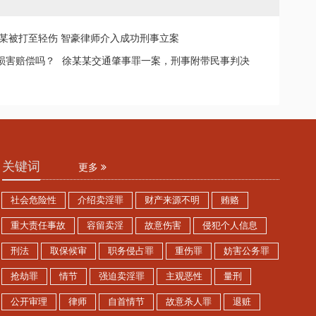
某被打至轻伤 智豪律师介入成功刑事立案
损害赔偿吗？
徐某某交通肇事罪一案，刑事附带民事判决
关键词
更多
社会危险性
介绍卖淫罪
财产来源不明
贿赂
重大责任事故
容留卖淫
故意伤害
侵犯个人信息
刑法
取保候审
职务侵占罪
重伤罪
妨害公务罪
抢劫罪
情节
强迫卖淫罪
主观恶性
量刑
公开审理
律师
自首情节
故意杀人罪
退赃