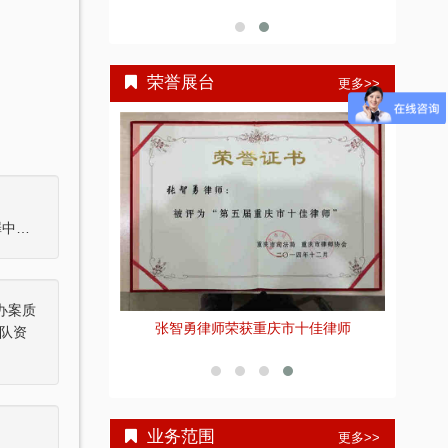
荣誉展台
更多>>
朱某某犯聚众斗殴罪判处有期徒刑三年四个月----在共同犯罪中起次要作用，是从犯
办案质
重庆智豪
佳刑事辩护律师”荣
张智勇律师荣获重庆市十佳律师
队资
号
业务范围
更多>>