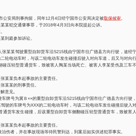
宁国市公安局刑事拘留，同年12月4日经宁国市公安局决定被
取保候审
。
张某某犯交通肇事罪，于2018年4月3日向本院提起公诉。
案。
某某到庭参加诉讼。
，被告人张某某驾驶重型自卸货车沿S215线由宁国市往广德县方向行驶，途经
的二轮电动车时，与该二轮电动车发生碰撞后驶入对向车道，后又与对向
翻碰压轻型普通货车，致被害人陶某当场死亡、被害人李某受伤及三车
人张某某负本起事故的主要责任。
人张某某的刑事责任。
辩解意见。
某驾驶车牌号为冀Ｂ××的重型自卸货车沿S215线由宁国市往广德县方向行驶
驾驶的车牌号为XXX的二轮电动车时，与该二轮电动车发生碰撞后驶入
型普通货车发生碰撞，后该重型自卸货车侧翻碰压轻型普通货车，致被害
人张某某负本起事故的主要责任。
救治伤者，并在事故现场等待民警到达，到案后如实供述犯罪事实。