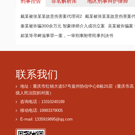
刑事控告
罪名解析库
地区刑事辩护律师
戴某被张某某故意伤害案代理词2
戴某被张某某故意伤害案代
秦某被诈骗300余万元 智豪律师介入成功立案
吴某被诈骗案
郝某等寻衅滋事罪一案，一审刑事附带民事判决书
联系我们
地址：重庆市红锦大道57号嘉州协信中心B栋25层（重庆市高
级人民法院斜对面）
咨询电话：
13310240199
移动电话:
18983379005
E-mail:
1335919895@qq.com