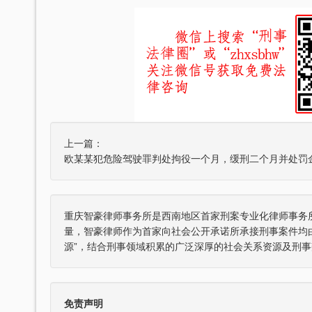
上一篇：
欧某某犯危险驾驶罪判处拘役一个月，缓刑二个月并处罚
重庆智豪律师事务所是西南地区首家刑案专业化律师事务
重庆智豪律师事务所荣获司法部颁发
张智勇律师荣获重庆市十佳律师
量，智豪律师作为首家向社会公开承诺所承接刑事案件均
优秀律师事务所”称号
源”，结合刑事领域积累的广泛深厚的社会关系资源及刑事
免责声明