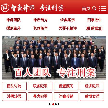
律师团队
律所简介
经典案例
刑事控告
缓刑监外
取保候审
无罪不起诉
联系我们
职务犯罪
经济犯罪
毒品犯罪
罪名专题
智豪文化
自首立功
首席律师致辞
智豪视野
刑罚种类
刑事法规
犯罪释义
刑事知识
法律援助
刑事资讯
刑事文书
案件动态
辩护词集
常见问题
办理中的案件
业务范围
为什么选择智豪
办案机关
中国法律讲堂
辨别伪专业
团队讨论
职务犯罪
留置顾问
经济犯罪
罪名解析库
网站地图
涉黑涉恶
暴力犯罪
诈骗传销
赌博卖淫