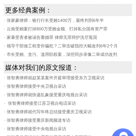
更多经典案例：
·
张家豪律师：银行行长受贿1400万，最终判刑6年半
·
云南受贿案打掉800万受贿金额、打掉私分国有资产罪
·
家暴受害者被诬告重婚罪 律师无罪辩护洗尽冤屈
·
领导干部做工程变诈骗犯？二审击破指控大幅改判6年2个月
·
市长受贿、贪污、滥用职权案，深挖同步录像二审成功改判
媒体对我们的原文报道：
·
张智勇律师就赵某某案件开庭审理接受东方卫视采访
·
张智勇律师接受中央卫视台采访
·
张智勇律师就快递乱象接受重庆电视台采访
·
张智勇律师接受江苏卫视台电话采访
·
张智勇律师就代写年终总结接受重庆卫视采访
·
张智勇律师接受重庆新闻频道专访
·
张智勇律师接受中央电视台采访