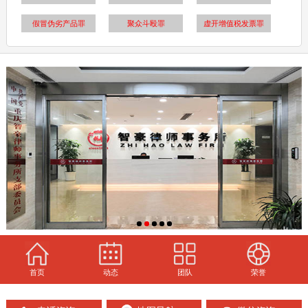
假冒伪劣产品罪
聚众斗殴罪
虚开增值税发票罪
首页
动态
团队
荣誉