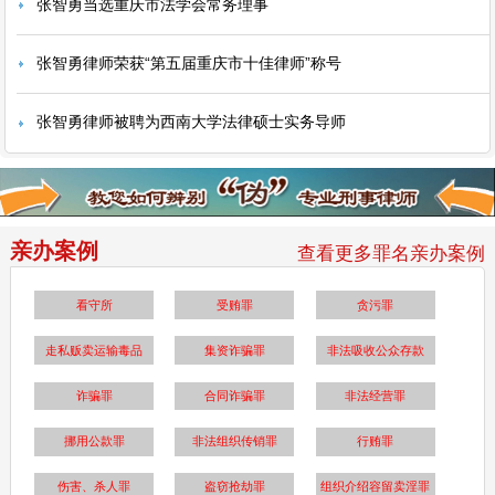
张智勇当选重庆市法学会常务理事
张智勇律师荣获“第五届重庆市十佳律师”称号
张智勇律师被聘为西南大学法律硕士实务导师
亲办案例
查看更多罪名亲办案例
看守所
受贿罪
贪污罪
走私贩卖运输毒品
集资诈骗罪
非法吸收公众存款
诈骗罪
合同诈骗罪
非法经营罪
挪用公款罪
非法组织传销罪
行贿罪
伤害、杀人罪
盗窃抢劫罪
组织介绍容留卖淫罪