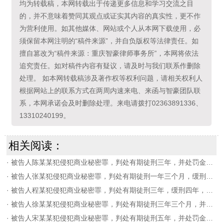
均为转载稿，本网转载出于传递更多信息和学习交流之目
的，并不意味着赞同其观点或证实其内容的真实性，更不作
为营利使用。如其他媒体、网站或个人从本网下载使用，必
须保留本网注明的“稿件来源”，并自负版权等法律责任。如
擅自篡改为“稿件来源：重庆智豪律师事务所”，本网将依法
追究责任。如对稿件内容有疑议，请及时与我们联系作删除
处理。 如本网转载稿涉及著作权等权利问题，请相关权利人
根据网站上的联系方式在两周内速来电、来函与智豪团队联
系，本网承诺会及时删除处理。来电请拨打02363891336、
13310240199。
相关阅读：
·
被告人陈某某犯侵犯商业秘密罪，判处有期徒刑三年，并处罚金人民币六十万元。
·
被告人张某犯侵犯商业秘密罪，判处有期徒刑一年三个月，缓刑一年三个月，并处罚金人民币五万元。
·
被告人程某犯侵犯商业秘密罪，判处有期徒刑三年，缓刑四年，并处罚金人民币5万元，上缴国库
·
被告人徐某某犯侵犯商业秘密罪，判处有期徒刑三年三个月，并处罚金人民币一百一十七万元。
·
被告人宋某某犯侵犯商业秘密罪，判处有期徒刑五年，并处罚金人民币五十万元。