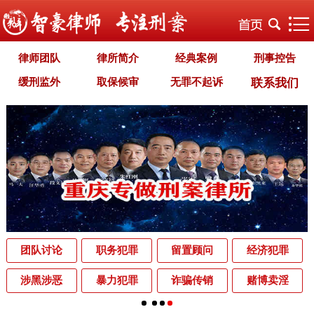
律师团队
律所简介
经典案例
刑事控告
缓刑监外
取保候审
无罪不起诉
联系我们
职务犯罪
经济犯罪
毒品犯罪
罪名专题
智豪文化
自首立功
首席律师致辞
智豪视野
刑罚种类
刑事法规
犯罪释义
刑事知识
法律援助
刑事资讯
刑事文书
案件动态
辩护词集
常见问题
办理中的案件
业务范围
为什么选择智豪
办案机关
中国法律讲堂
辨别伪专业
团队讨论
职务犯罪
留置顾问
经济犯罪
罪名解析库
网站地图
涉黑涉恶
暴力犯罪
诈骗传销
赌博卖淫