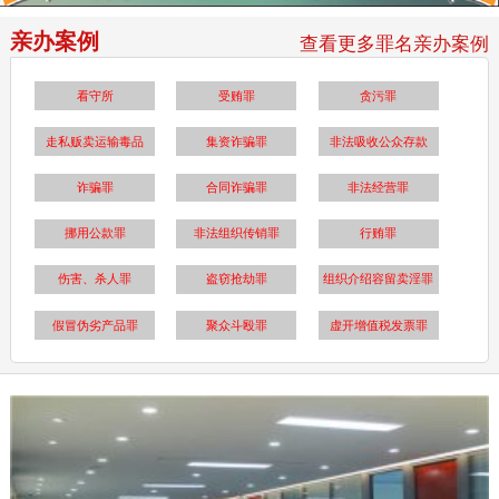
亲办案例
查看更多罪名亲办案例
看守所
受贿罪
贪污罪
走私贩卖运输毒品
集资诈骗罪
非法吸收公众存款
诈骗罪
合同诈骗罪
非法经营罪
挪用公款罪
非法组织传销罪
行贿罪
伤害、杀人罪
盗窃抢劫罪
组织介绍容留卖淫罪
假冒伪劣产品罪
聚众斗殴罪
虚开增值税发票罪