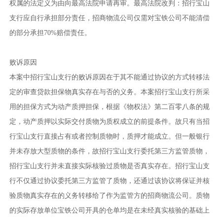
权属的法定义为由向最高法院申请再审。最高法院改判：招行宝山
支行应自行承担部分责任，招商物流公司仅需对宝铁公司不能清偿
的部分承担70%赔偿责任。
败诉原因
本案中招行宝山支行的败诉原因在于其不能通过协议的方式转移法
定的审查贷款担保物真实存在与否的义务。本案招行宝山支行所采
用的担保方式为动产质押担保，根据《物权法》第二百零八条的规
定，动产质押以实际交付质物为质权成立的前提条件。故只有当招
行宝山支行直接占有或者控制质物时，质押才能成立。但一般银行
并未存放大型质物的条件，故招行宝山支行委托第三方监管质物，
招行宝山支行并未直接实际核验过质物是否真实存在。招行宝山支
行不仅通过协议委托第三方监管了质物，还通过该协议将保证并核
验质物真实存在的义务转移给了作为监管方的招商物流公司。质物
的实际存放单位宝铁公司开具的仓单均是在未经真实核验的基础上