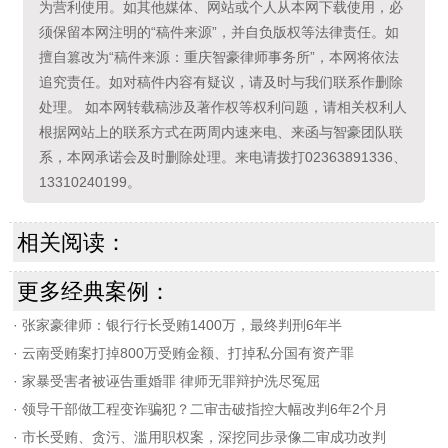
为营利使用。如其他媒体、网站或个人从本网下载使用，必
须保留本网注明的“稿件来源”，并自负版权等法律责任。如
擅自篡改为“稿件来源：重庆智豪律师事务所”，本网将依法
追究责任。如对稿件内容有疑议，请及时与我们联系作删除
处理。 如本网转载稿涉及著作权等权利问题，请相关权利人
根据网站上的联系方式在两周内速来电、来函与智豪团队联
系，本网承诺会及时删除处理。来电请拨打02363891336、
13310240199。
相关阅读：
更多经典案例：
·
张家豪律师：银行行长受贿1400万，最终判刑6年半
·
云南受贿案打掉800万受贿金额、打掉私分国有资产罪
·
家暴受害者被诬告重婚罪 律师无罪辩护洗尽冤屈
·
领导干部做工程变诈骗犯？二审击破指控大幅改判6年2个月
·
市长受贿、贪污、滥用职权案，深挖同步录像二审成功改判