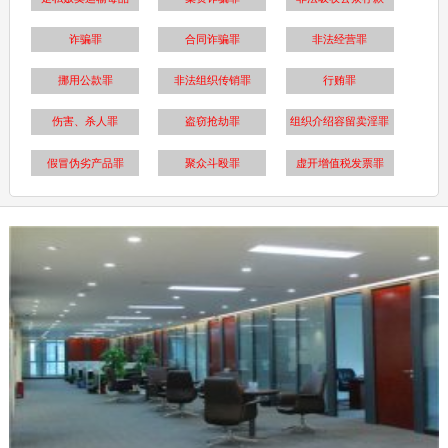
诈骗罪
合同诈骗罪
非法经营罪
挪用公款罪
非法组织传销罪
行贿罪
伤害、杀人罪
盗窃抢劫罪
组织介绍容留卖淫罪
假冒伪劣产品罪
聚众斗殴罪
虚开增值税发票罪