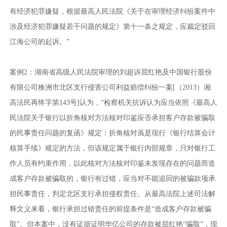
有经济犯罪嫌疑，根据最高人民法院《关于在审理经济纠纷案件中
涉及经济犯罪嫌疑若干问题的规定》第十一条之规定，应裁定驳回
江海公司的起诉。”
案例2：湖南省高级人民法院审理的刘超诉屈红艳及中国银行股份
有限公司株洲市北区支行侵害公司利益赔偿纠纷一案[（2013）湘
高法民再终字第143号]认为，“检察机关抗诉认为应当依照《最高人
民法院关于银行以折角核对方法核对印鉴应否承担客户存款被骗取
的民事责任问题的复函》规定：折角核对虽是现行《银行结算会计
核算手续》规定的方法，但该规定属于银行内部规章，只对银行工
作人员有约束作用，以此核对方法核对印鉴未发现存在的问题而造
成客户存款被骗取的，银行有过错，应当对不能追回的被骗款项承
担民事责任，判定北区支行承担侵权责任。从最高法院上述司法解
释文义来看，银行承担过错责任的前提条件是“造成客户存款被骗
取”。但本案中，没有证据证明华亿公司的存款被屈红艳“骗取”，现