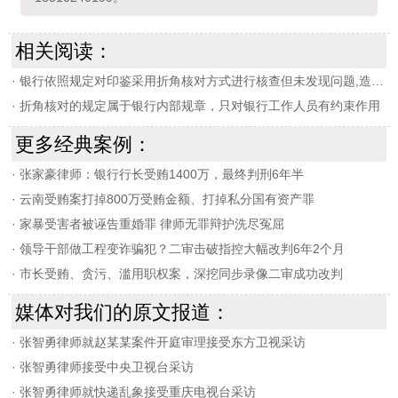
相关阅读：
·
银行依照规定对印鉴采用折角核对方式进行核查但未发现问题,造成客户存款被骗取的,银行应当承担民事责任
·
折角核对的规定属于银行内部规章，只对银行工作人员有约束作用
更多经典案例：
·
张家豪律师：银行行长受贿1400万，最终判刑6年半
·
云南受贿案打掉800万受贿金额、打掉私分国有资产罪
·
家暴受害者被诬告重婚罪 律师无罪辩护洗尽冤屈
·
领导干部做工程变诈骗犯？二审击破指控大幅改判6年2个月
·
市长受贿、贪污、滥用职权案，深挖同步录像二审成功改判
媒体对我们的原文报道：
·
张智勇律师就赵某某案件开庭审理接受东方卫视采访
·
张智勇律师接受中央卫视台采访
·
张智勇律师就快递乱象接受重庆电视台采访