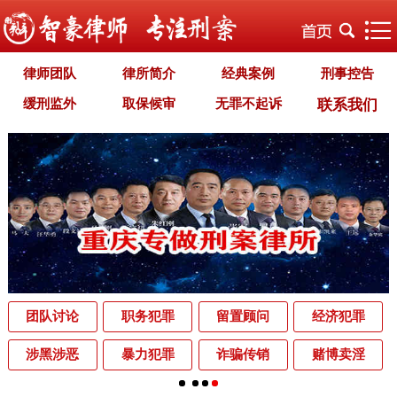
律师团队
律所简介
经典案例
刑事控告
缓刑监外
取保候审
无罪不起诉
联系我们
职务犯罪
经济犯罪
毒品犯罪
罪名专题
智豪文化
自首立功
首席律师致辞
智豪视野
刑罚种类
刑事法规
犯罪释义
刑事知识
法律援助
刑事资讯
刑事文书
案件动态
辩护词集
常见问题
办理中的案件
业务范围
为什么选择智豪
办案机关
中国法律讲堂
辨别伪专业
团队讨论
职务犯罪
留置顾问
经济犯罪
罪名解析库
网站地图
涉黑涉恶
暴力犯罪
诈骗传销
赌博卖淫