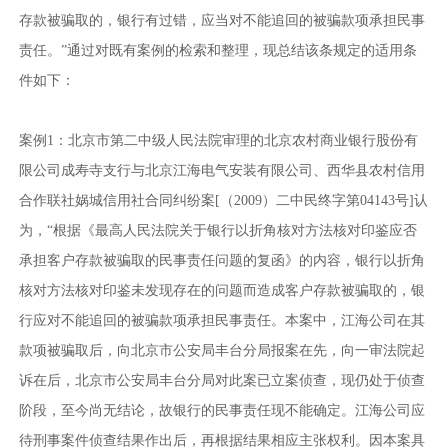
存款被骗取的，银行有过错，应当对不能追回的被骗款项承担民事
责任。”通过对既有案例的检索和整理，现总结该条规定的适用条
件如下：
案例1：北京市第二中级人民法院审理的北京农村商业银行股份有
限公司成寿寺支行与北京江海电气安装有限公司、西华县农村信用
合作联社娲城信用社合同纠纷案[（2009）二中民终字第04143号]认
为，“根据《最高人民法院关于银行以折角核对方法核对印鉴应否
承担客户存款被骗取的民事责任问题的复函》的内容，银行以折角
核对方法核对印鉴未发现存在的问题而造成客户存款被骗取的，银
行应对不能追回的被骗款项承担民事责任。本案中，江海公司在其
款项被骗取后，向北京市公安局丰台分局报案在先，向一审法院起
诉在后，北京市公安局丰台分局对此案已立案侦查，现仍处于侦查
阶段，至今尚无结论，故银行的民事责任现不能确定。江海公司应
待刑事案件侦查结果作出后，再根据结果相应主张权利。因本案具