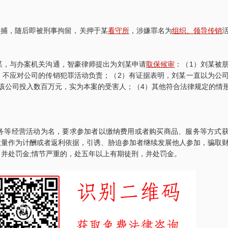
抓捕，随后即被刑事拘留，关押于某
看守所
，涉嫌罪名为
组织、领导传销
某，与办案机关沟通，智豪律师提出为刘某申请
取保候审
：（1）刘某被
，不应对公司的传销犯罪活动负责；（2）有证据表明，刘某一直以为公
该公司投入数百万元，实为本案的受害人；（4）其他符合法律规定的情
。
务等经营活动为名，要求参加者以缴纳费用或者购买商品、服务等方式
数量作为计酬或者返利依据，引诱、胁迫参加者继续发展他人参加，骗取
并处罚金;情节严重的，处五年以上有期徒刑，并处罚金。