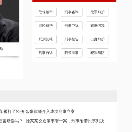
取保候审
刑事咨询
无罪辩护
罪轻辩护
刑事申诉
减刑假释
死刑复核
刑事控告
出庭辩护
师
刘庆 副主任律师
张家豪 副主
刑事自诉
附带民事
犯罪预防
某被打至轻伤 智豪律师介入成功刑事立案
损害赔偿吗？
徐某某交通肇事罪一案，刑事附带民事判决