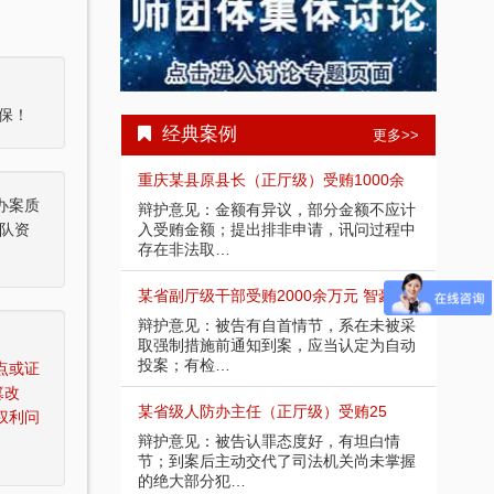
保！
经典案例
更多>>
国特大涉黑
重庆某县原县长（正厅级）受贿1000余
四川
办案质
省咸宁市中级人民
辩护意见：金额有异议，部分金额不应计
201
被告人组织、领
入受贿金额；提出排非申请，讯问过程中
法院
队资
存在非法取…
导、
罪当处十年以上
某省副厅级干部受贿2000余万元 智豪律
李某
某客观上不具有
辩护意见：被告有自首情节，系在未被采
辩护
受贿；李某仅起
取强制措施前通知到案，应当认定为自动
相关
投案；有检…
到保
点或证
篡改
受贿案 智
某省级人防办主任（正厅级）受贿25
重庆
权利问
提出排非申请，
辩护意见：被告认罪态度好，有坦白情
辩护
为，相应供诉应
节；到案后主动交代了司法机关尚未掌握
讯问
的绝大部分犯…
排除