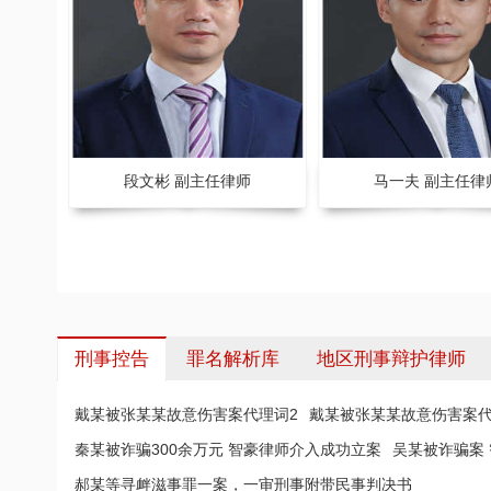
段文彬 副主任律师
马一夫 副主任律
刑事控告
罪名解析库
地区刑事辩护律师
戴某被张某某故意伤害案代理词2
戴某被张某某故意伤害案代
秦某被诈骗300余万元 智豪律师介入成功立案
吴某被诈骗案
郝某等寻衅滋事罪一案，一审刑事附带民事判决书