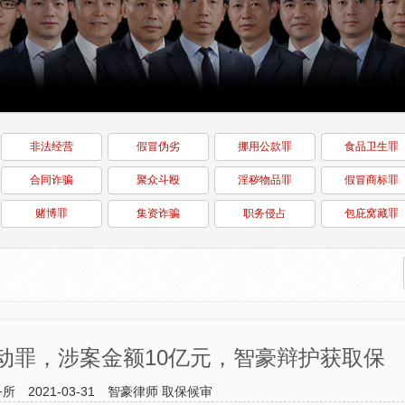
非法经营
假冒伪劣
挪用公款罪
食品卫生罪
合同诈骗
聚众斗殴
淫秽物品罪
假冒商标罪
赌博罪
集资诈骗
职务侵占
包庇窝藏罪
动罪，涉案金额10亿元，智豪辩护获取保
务所
2021-03-31
智豪律师
取保候审