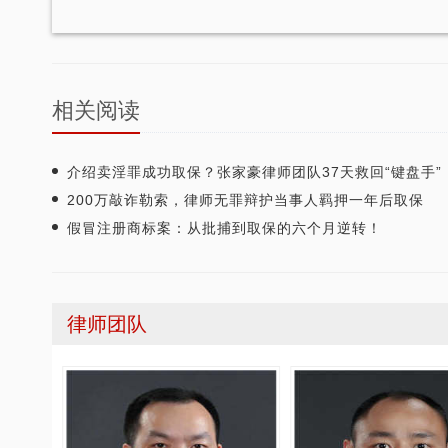
相关阅读
介绍卖淫罪成功取保？张家豪律师团队37天救回“键盘手”
200万敲诈勒索，律师无罪辩护当事人羁押一年后取保
假冒注册商标案：从批捕到取保的六个月逆转！
重庆智豪律师事务所荣获司法部颁发
律师团队
张智勇律师荣获重庆市十佳律师
优秀律师事务所”称号