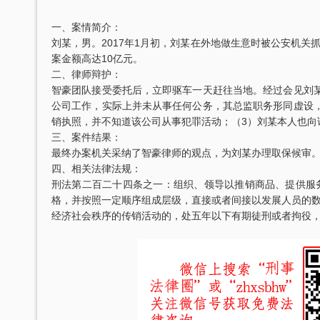
一、案情简介：
刘某，男。2017年1月初，刘某在外地做生意时被公安机关
案金额高达10亿元。
二、律师辩护：
智豪团队接受委托后，立即驱车一天赶往当地。经过会见刘
公司工作，实际上并未从事任何公务，其总监职务形同虚设
销执照，并不知道该公司从事犯罪活动；（3）刘某本人也向
三、案件结果：
最终办案机关采纳了智豪律师的观点，为刘某办理取保候审
四、相关法律法规：
刑法第二百二十四条之一：组织、领导以推销商品、提供服
格，并按照一定顺序组成层级，直接或者间接以发展人员的
经济社会秩序的传销活动的，处五年以下有期徒刑或者拘役，