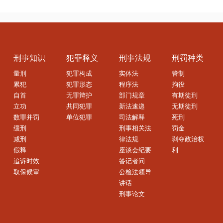
刑事知识
犯罪释义
刑事法规
刑罚种类
量刑
犯罪构成
实体法
管制
累犯
犯罪形态
程序法
拘役
自首
无罪辩护
部门规章
有期徒刑
立功
共同犯罪
新法速递
无期徒刑
数罪并罚
单位犯罪
司法解释
死刑
缓刑
刑事相关法
罚金
减刑
律法规
剥夺政治权
假释
座谈会纪要
利
追诉时效
答记者问
取保候审
公检法领导
讲话
刑事论文