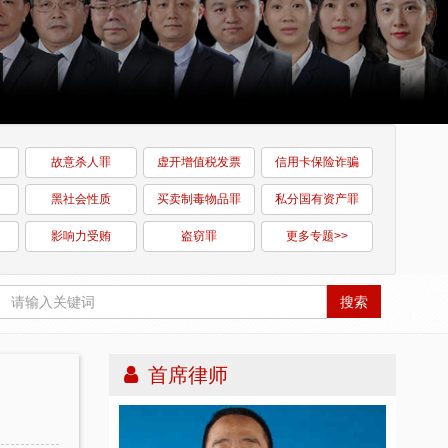
故意杀人罪
虚开增值税发票
信用卡保险诈骗
黑社会性质
买卖制毒物品罪
私分国有资产罪
影响力受贿
盗窃罪
更多专题>>
搜索
首席律师