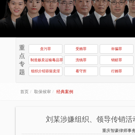
重
贪污罪
受贿罪
诈骗罪
点
制造贩卖运输毒品罪
洗钱罪
销赃罪
专
题
组织介绍容留卖淫
看守所
行贿罪
首页
取保候审
经典案例
刘某涉嫌组织、领导传销活
重庆智豪律师事