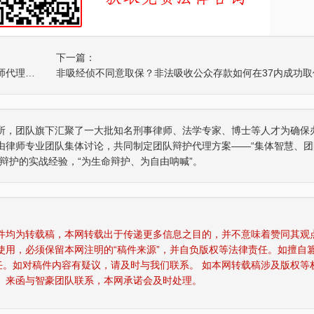
下一篇：
李某组织领导传销活动罪一案，涉案高达数亿元，智豪律师代理变更强制措施为监视居住
非吸经侦不同意取保？非法吸收公众存款如何在37内成功取
重庆某县原县长（正厅级）受贿1000余
四川“黑老大”刘汉刘维全
所，团队旗下汇聚了一大批知名刑事律师、法学专家、博士等人才为确保
辩护意见：金额有异议，部分金额不应计
2014年5月23日，湖北
入受贿金额；提出排非申请，讯问过程中
法院对刘汉、刘维等36名
由律师专业团队集体讨论，共同制定团队辩护代理方案——“集体智慧、团
存在非法取…
导、参加黑社会…
辩护的实战经验，“为生命辩护、为自由呐喊”。
某省副厅级干部受贿2000余万元 智豪律
李某受贿130余万元，论
辩护意见：被告有自首情节，系在未被采
辩护意见：失控不实，李
取强制措施前通知到案，应当认定为自动
相关职权；本案属于单位
投案；有检…
到保管财物…
稿件均为转载稿，本网转载出于传递更多信息之目的，并不意味着赞同其观
使用，必须保留本网注明的“稿件来源”，并自负版权等法律责任。如擅自
某省级人防办主任（正厅级）受贿25
重庆某县原县长（正厅级）
任。如对稿件内容有疑议，请及时与我们联系。 如本网转载稿涉及版权等
辩护意见：被告认罪态度好，有坦白情
辩护意见：金额有争议，
、来函与智豪团队联系，本网承诺会及时处理。
节；到案后主动交代了司法机关尚未掌握
讯问过程存在非法取证行
的绝大部分犯…
排除，被告…