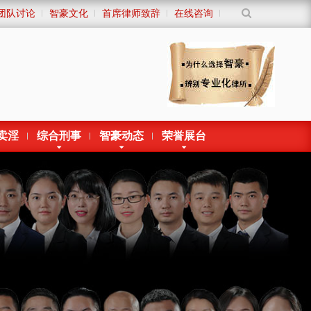
团队讨论
智豪文化
首席律师致辞
在线咨询
卖淫
综合刑事
智豪动态
荣誉展台