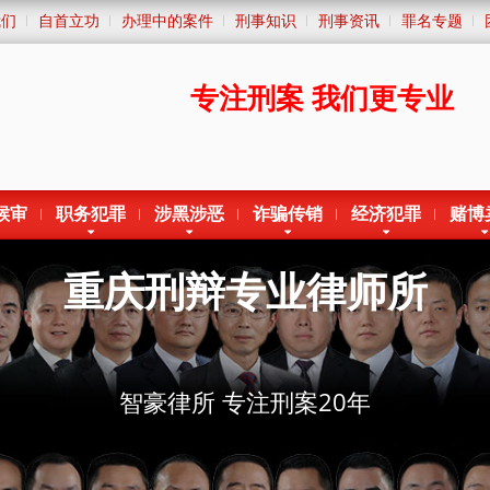
我们
自首立功
办理中的案件
刑事知识
刑事资讯
罪名专题
专注刑案
我们更专业
候审
职务犯罪
涉黑涉恶
诈骗传销
经济犯罪
赌博
重庆刑辩专业律师所
智豪律所 专注刑案20年