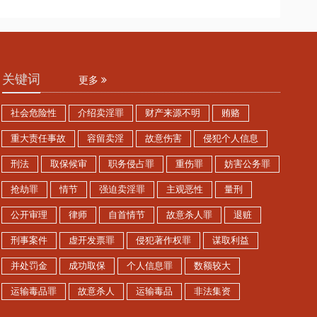
关键词
更多
社会危险性
介绍卖淫罪
财产来源不明
贿赂
重大责任事故
容留卖淫
故意伤害
侵犯个人信息
刑法
取保候审
职务侵占罪
重伤罪
妨害公务罪
抢劫罪
情节
强迫卖淫罪
主观恶性
量刑
公开审理
律师
自首情节
故意杀人罪
退赃
刑事案件
虚开发票罪
侵犯著作权罪
谋取利益
并处罚金
成功取保
个人信息罪
数额较大
运输毒品罪
故意杀人
运输毒品
非法集资