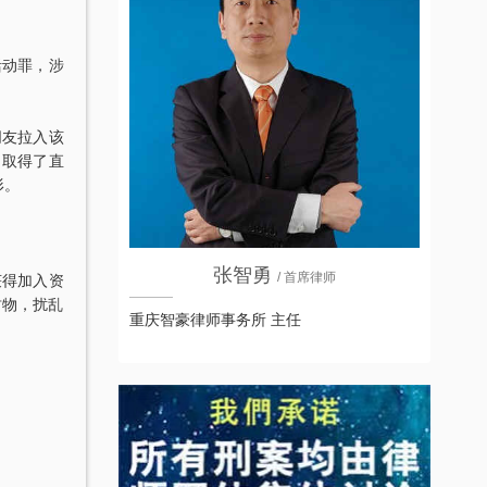
活动罪，涉
朋友拉入该
司取得了直
形。
张智勇
/ 首席律师
获得加入资
财物，扰乱
重庆智豪律师事务所 主任