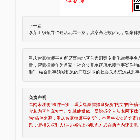
上一篇：
四川“黑老大”刘汉刘维全国特大涉黑
重庆智豪律师事务所是西南地区首家刑案专业化律师事务
2014年5月23日，湖北省咸宁市中级人民
法院对刘汉、刘维等36名被告人组织、领
量，智豪律师作为首家向社会公开承诺所承接刑事案件均
导、参加黑社会…
源”，结合刑事领域积累的广泛深厚的社会关系资源及刑事
李某受贿130余万元，论罪当处十年以上
辩护意见：失控不实，李某客观上不具有
免责声明
相关职权；本案属于单位受贿；李某仅起
到保管财物…
本网未注明“稿件来源：重庆智豪律师事务所”的文/图等
实其内容的真实性。如其他媒体、网站或个人从本网下载
重庆某县原县长（正厅级）受贿案 智
为“稿件来源：重庆智豪律师事务所”，本网将依法追究责
辩护意见：金额有争议，提出排非申请，
题，请相关权利人根据网站上的联系方式在两周内速来电
讯问过程存在非法取证行为，相应供诉应
排除，被告…