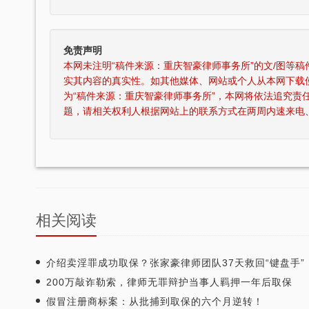
免责声明
本网未注明“稿件来源：重庆智豪律师事务所”的文/图等
实其内容的真实性。如其他媒体、网站或个人从本网下载
为“稿件来源：重庆智豪律师事务所”，本网将依法追究责
题，请相关权利人根据网站上的联系方式在两周内速来电
相关阅读
律师获得“年度最佳刑事辩护律师”荣
张智勇律师荣获重庆市十佳律
誉称号
介绍卖淫罪成功取保？张家豪律师团队37天救回“键盘手”
200万敲诈勒索，律师无罪辩护当事人羁押一年后取保
假冒注册商标案：从批捕到取保的六个月逆转！