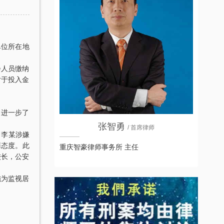
单位所在地
会人员缴纳
对于投入金
，进一步了
张智勇
/ 首席律师
，李某涉嫌
罪态度。此
重庆智豪律师事务所 主任
较长，公安
施为监视居