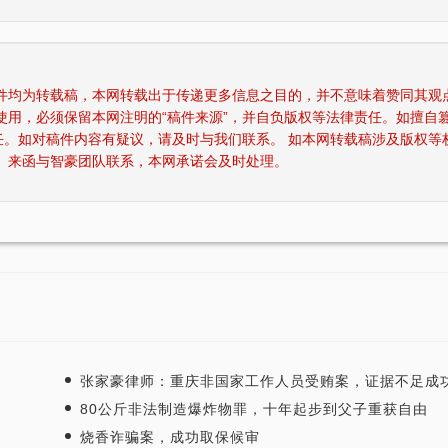
稿件均为转载稿，本网转载出于传递更多信息之目的，并不意味着赞同其观
使用，必须保留本网注明的“稿件来源”，并自负版权等法律责任。如擅自
任。如对稿件内容有疑议，请及时与我们联系。 如本网转载稿涉及版权等
、来函与智豪团队联系，本网承诺会及时处理。
重庆智豪律师事务所荣获司法部颁发“全国
张智勇律师荣获
师
优秀律师事务所”称号
张家豪律师：重庆非国家工作人员受贿案，证据不足成
80公斤非法制造爆炸物罪，十年起步到父子重获自由
烧香诈骗案，成功取保候审