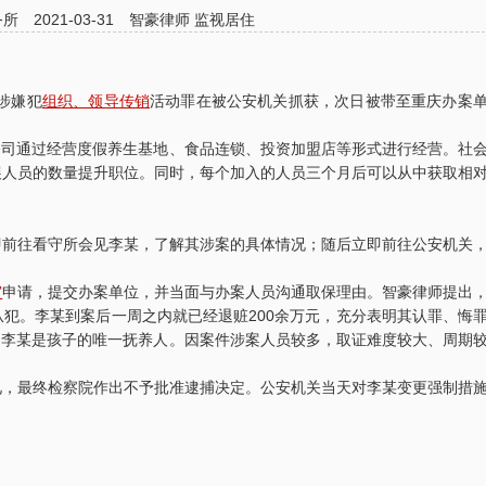
务所
2021-03-31
智豪律师
监视居住
因涉嫌犯
组织、领导传销
活动罪在被公安机关抓获，次日被带至重庆办案
该公司通过经营度假养生基地、食品连锁、投资加盟店等形式进行经营。社
展人员的数量提升职位。同时，每个加入的人员三个月后可以从中获取相
即前往看守所会见李某，了解其涉案的具体情况；随后立即前往公安机关
审
申请，提交办案单位，并当面与办案人员沟通取保理由。智豪律师提出
犯。李某到案后一周之内就已经退赃200余万元，充分表明其认罪、悔
养，李某是孩子的唯一抚养人。因案件涉案人员较多，取证难度较大、周期
见，最终检察院作出不予批准逮捕决定。公安机关当天对李某变更强制措