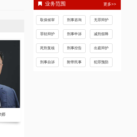
业务范围
更多>>
取保候审
刑事咨询
无罪辩护
罪轻辩护
刑事申诉
减刑假释
死刑复核
刑事控告
出庭辩护
刑事自诉
附带民事
犯罪预防
律师
王远 副主任律师
刘庆 副主任