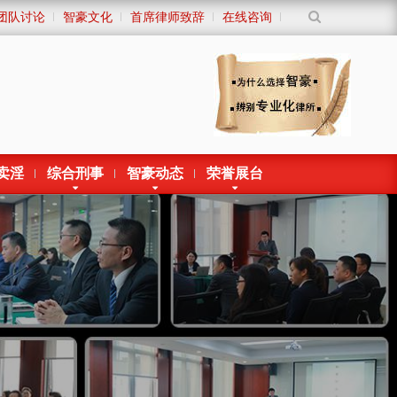
团队讨论
智豪文化
首席律师致辞
在线咨询
卖淫
综合刑事
智豪动态
荣誉展台