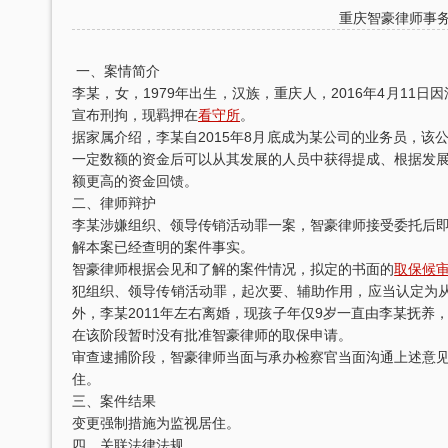
重庆智豪律师事
一、案情简介
李某，女，1979年出生，汉族，重庆人，2016年4月11日
宣布刑拘，现羁押在
看守所
。
据家属介绍，李某自2015年8月底成为某公司的业务员，
一定数额的资金后可以从其发展的人员中获得提成、根据发
额更高的资金回馈。
二、律师辩护
李某涉嫌组织、领导传销活动罪一案，智豪律师接受委托后
解本案已经查明的案件事实。
智豪律师根据会见和了解的案件情况，拟定的书面的
取保候
犯组织、领导传销活动罪，起次要、辅助作用，应当认定为从
外，李某2011年左右离婚，现孩子年仅9岁一直由李某抚
在该阶段暂时没有批准智豪律师的取保申请。
审查逮捕阶段，智豪律师当面与承办检察官当面沟通上述意
住。
三、案件结果
变更强制措施为监视居住。
四、关联法律法规