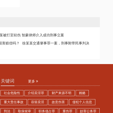
某被打至轻伤 智豪律师介入成功刑事立案
损害赔偿吗？
徐某某交通肇事罪一案，刑事附带民事判决
关键词
更多
社会危险性
介绍卖淫罪
财产来源不明
贿赂
重大责任事故
容留卖淫
故意伤害
侵犯个人信息
刑法
取保候审
职务侵占罪
重伤罪
妨害公务罪