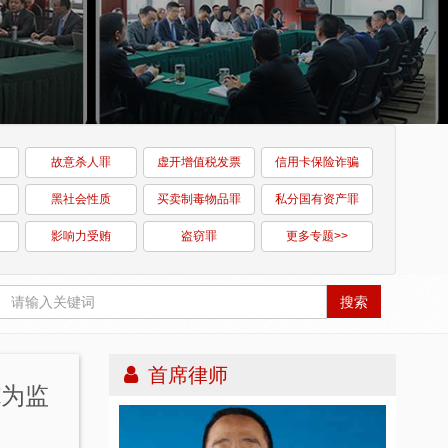
故意杀人罪
虚开增值税发票
信用卡保险诈骗
黑社会性质
买卖制毒物品罪
私分国有资产罪
影响力受贿
盗窃罪
更多专题>>
搜索
首席律师
施为监