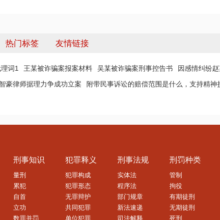
热门标签
友情链接
理词1
王某被诈骗案报案材料
吴某被诈骗案刑事控告书
因感情纠纷赵
 智豪律师据理力争成功立案
附带民事诉讼的赔偿范围是什么，支持精神
刑事知识
犯罪释义
刑事法规
刑罚种类
量刑
犯罪构成
实体法
管制
累犯
犯罪形态
程序法
拘役
自首
无罪辩护
部门规章
有期徒刑
立功
共同犯罪
新法速递
无期徒刑
数罪并罚
单位犯罪
司法解释
死刑