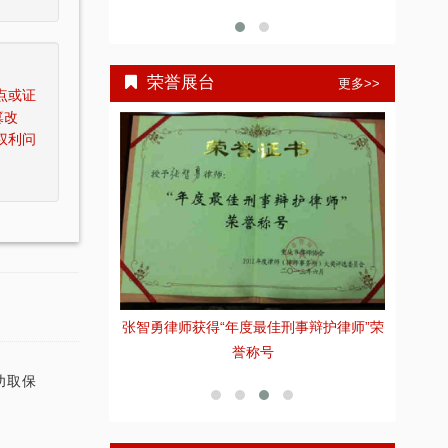
荣誉展台
更多>>
点或证
篡改
权利问
全国优秀律师
张智勇律师获得“年度最佳刑事辩护律师”荣
张
誉称号
功取保