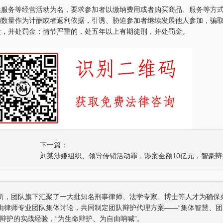
供服务等经营活动为名，要求参加者以缴纳费用或者购买商品、服务等方
的数量作为计酬或者返利依据，引诱、胁迫参加者继续发展他人参加，骗
役，并处罚金；情节严重的，处五年以上有期徒刑，并处罚金。
四川“黑老大”刘汉刘维全国特大涉黑
重庆某县原县长（正厅级）
2014年5月23日，湖北省咸宁市中级人民
辩护意见：金额有异议，
法院对刘汉、刘维等36名被告人组织、领
入受贿金额；提出排非申
导、参加黑社会…
存在非法取…
李某受贿130余万元，论罪当处十年以上
某省副厅级干部受贿2000
下一篇：
辩护意见：失控不实，李某客观上不具有
辩护意见：被告有自首情
相关职权；本案属于单位受贿；李某仅起
取强制措施前通知到案，
到保管财物…
投案；有检…
重庆某县原县长（正厅级）受贿案 智
某省级人防办主任（正厅级
所，团队旗下汇聚了一大批知名刑事律师、法学专家、博士等人才为确保
辩护意见：金额有争议，提出排非申请，
辩护意见：被告认罪态度
由律师专业团队集体讨论，共同制定团队辩护代理方案——“集体智慧、团
讯问过程存在非法取证行为，相应供诉应
节；到案后主动交代了司
排除，被告…
的绝大部分犯…
辩护的实战经验，“为生命辩护、为自由呐喊”。