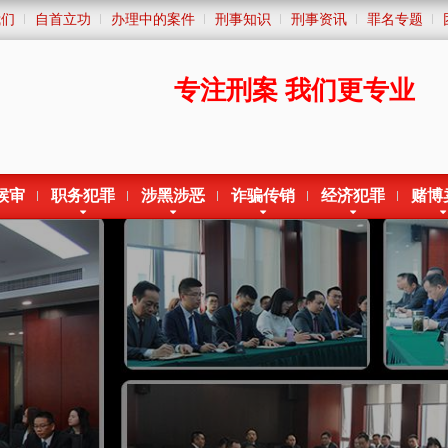
我们
自首立功
办理中的案件
刑事知识
刑事资讯
罪名专题
专注刑案
我们更专业
候审
职务犯罪
涉黑涉恶
诈骗传销
经济犯罪
赌博