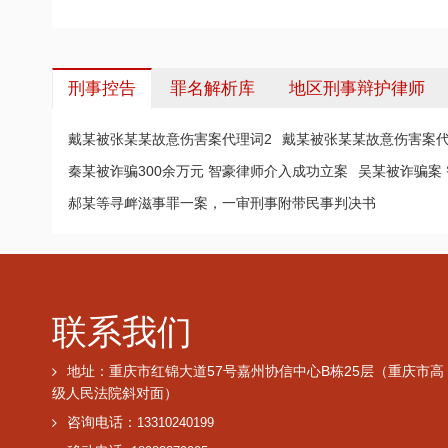
刑事控告
罪名解析库
地区刑事辩护律师
戴某被张某某故意伤害案代理词2
戴某被张某某故意伤害案代
秦某被诈骗300余万元 智豪律师介入成功立案
吴某被诈骗案
郝某等寻衅滋事罪一案，一审刑事附带民事判决书
联系我们
地址：重庆市红锦大道57号嘉州协信中心B栋25层（重庆市高
级人民法院斜对面）
咨询电话：
13310240199