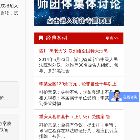
式获得加入
取财物，扰
经典案例
更多>>
受贿1000余
四川“黑老大”刘汉刘维全国特大涉黑
重庆
部分金额不应计
2014年5月23日，湖北省咸宁市中级人民
辩护
请，讯问过程中
法院对刘汉、刘维等36名被告人组织、领
入受
导、参加黑社会…
存在
余万元 智豪律
李某受贿130余万元，论罪当处十年以上
某省副
节，系在未被采
辩护意见：失控不实，李某客观上不具有
辩护
应当认定为自动
相关职权；本案属于单位受贿；李某仅起
取强
刘某涉嫌组织、领导传销活动罪，涉案金额10亿元，智豪辩护获取保
到保管财物…
投案
）受贿25
重庆某县原县长（正厅级）受贿案 智
某省
办案质
好，有坦白情
辩护意见：金额有争议，提出排非申请，
辩护
队资
法机关尚未掌握
讯问过程存在非法取证行为，相应供诉应
节；
排除，被告…
的绝