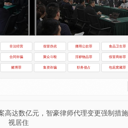
非法经营
假冒伪劣
挪用公款罪
食品卫生罪
合同诈骗
聚众斗殴
淫秽物品罪
假冒商标罪
赌博罪
集资诈骗
职务侵占
包庇窝藏罪
案高达数亿元，智豪律师代理变更强制措
视居住