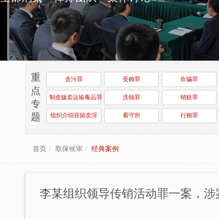
重
贪污罪
受贿罪
诈骗罪
点
制造贩卖运输毒品罪
洗钱罪
销赃罪
专
题
组织介绍容留卖淫
看守所
行贿罪
首页
取保候审
经典案例
李某组织领导传销活动罪一案，涉