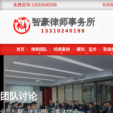
免费咨询:13310240199
联系
智豪律师事务所
13310240199
首页
律师团队
经典案例
缓刑、监外
取保
团队讨论
全部刑案—律师团队—集体讨论