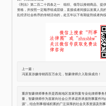
《刑法》第二百二十四条之一 组织、领导以推销商品、提
资格，并按照一定顺序组成层级，直接或者间接以发展人员
乱经济社会秩序的传销活动的，处五年以下有期徒刑或者拘
刘维全国特大涉黑
重庆某县原县长（正厅级）受贿1000余
，湖北省咸宁市中级人民
辩护意见：金额有异议，部分金额不应计
36名被告人组织、领
入受贿金额；提出排非申请，讯问过程中
存在非法取…
元，论罪当处十年以上
某省副厅级干部受贿2000余万元 智豪律
上一篇：
实，李某客观上不具有
辩护意见：被告有自首情节，系在未被采
于单位受贿；李某仅起
取强制措施前通知到案，应当认定为自动
冯某某涉嫌传销四百万余元，智豪律师介入取保成功！
投案；有检…
厅级）受贿案 智
某省级人防办主任（正厅级）受贿25
重庆智豪律师事务所是西南地区首家刑案专业化律师事务
争议，提出排非申请，
辩护意见：被告认罪态度好，有坦白情
量，智豪律师作为首家向社会公开承诺所承接刑事案件均
取证行为，相应供诉应
节；到案后主动交代了司法机关尚未掌握
的绝大部分犯…
源”，结合刑事领域积累的广泛深厚的社会关系资源及刑事