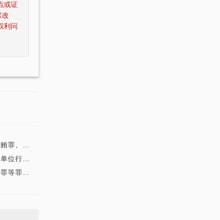
点或证
篡改
权利问
等罪名的案件进行了
件进行了集体讨论。
集体讨论。