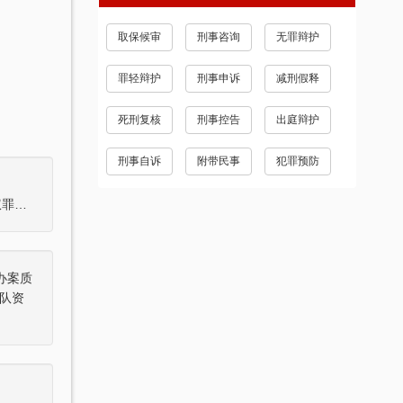
取保候审
刑事咨询
无罪辩护
罪轻辩护
刑事申诉
减刑假释
死刑复核
刑事控告
出庭辩护
刑事自诉
附带民事
犯罪预防
【智豪每案必议25年1017】贪污罪、国有公司人员滥用职权罪、受贿罪、盗窃罪、故意伤害罪等罪名的案件进行了集体讨论。
办案质
队资