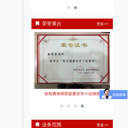
荣誉展台
更多>>
重庆智豪
佳刑事辩护律师”荣
张智勇律师荣获重庆市十佳律师
号
业务范围
更多>>