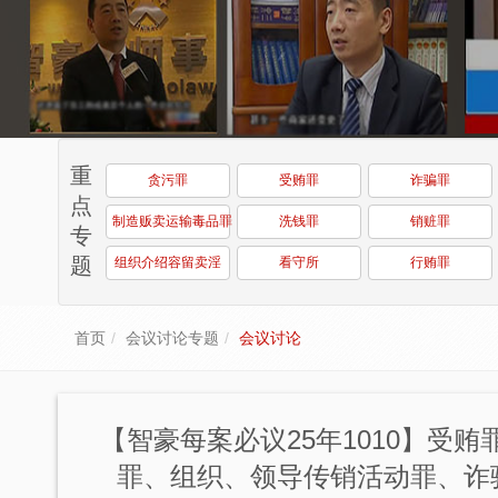
重
贪污罪
受贿罪
诈骗罪
点
制造贩卖运输毒品罪
洗钱罪
销赃罪
专
题
组织介绍容留卖淫
看守所
行贿罪
首页
会议讨论专题
会议讨论
【智豪每案必议25年1010】受
罪、组织、领导传销活动罪、诈