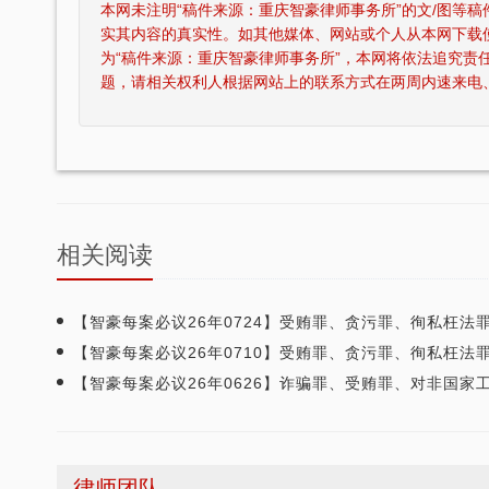
本网未注明“稿件来源：重庆智豪律师事务所”的文/图等
实其内容的真实性。如其他媒体、网站或个人从本网下载
为“稿件来源：重庆智豪律师事务所”，本网将依法追究责
题，请相关权利人根据网站上的联系方式在两周内速来电
相关阅读
【智豪每案必议26年0724】受贿罪、贪污罪、徇私枉法罪、强奸罪、猥亵儿童罪、诈骗罪等罪名的案件进行了
【智豪每案必议26年0710】受贿罪、贪污罪、徇私枉法罪、挪用公款罪、掩饰隐瞒犯罪所得罪、盗窃罪、帮助信息网络犯罪活动罪、诈骗罪等罪
【智豪每案必议26年0626】诈骗罪、受贿罪、对非国家工作人员行贿罪、开设赌场罪、偷越国边境罪、贩卖毒品罪、串通投标罪、故意杀人罪等
律师团队