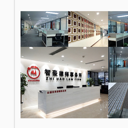
重庆智豪律师事务所荣获司法部颁发
张智勇律师荣获重庆市十佳律师
优秀律师事务所”称号