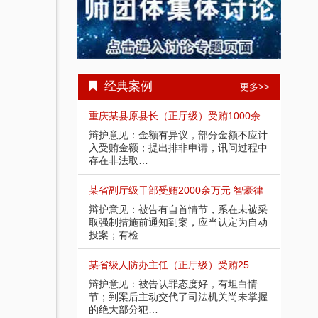
经典案例
更多>>
国特大涉黑
重庆某县原县长（正厅级）受贿1000余
四川
省咸宁市中级人民
辩护意见：金额有异议，部分金额不应计
201
被告人组织、领
入受贿金额；提出排非申请，讯问过程中
法院
存在非法取…
导、
罪当处十年以上
某省副厅级干部受贿2000余万元 智豪律
李某
某客观上不具有
辩护意见：被告有自首情节，系在未被采
辩护
受贿；李某仅起
取强制措施前通知到案，应当认定为自动
相关
投案；有检…
到保
受贿案 智
某省级人防办主任（正厅级）受贿25
重庆
提出排非申请，
辩护意见：被告认罪态度好，有坦白情
辩护
为，相应供诉应
节；到案后主动交代了司法机关尚未掌握
讯问
的绝大部分犯…
排除