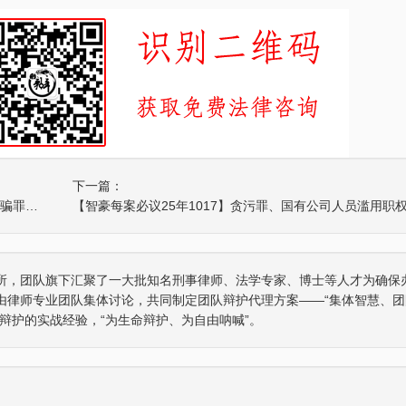
下一篇：
【智豪每案必议25年0926】贪污罪、非法经营罪、集资诈骗罪、交通肇事罪、危险驾驶罪、虚假诉讼罪、诈骗罪、组织卖淫罪等罪名的案件进行了集体讨论。
所，团队旗下汇聚了一大批知名刑事律师、法学专家、博士等人才为确保
由律师专业团队集体讨论，共同制定团队辩护代理方案——“集体智慧、团
辩护的实战经验，“为生命辩护、为自由呐喊”。