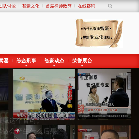
团队讨论
智豪文化
首席律师致辞
在线咨询
卖淫
综合刑事
智豪动态
荣誉展台
打赢这个官司。
样做会产生什么后果。