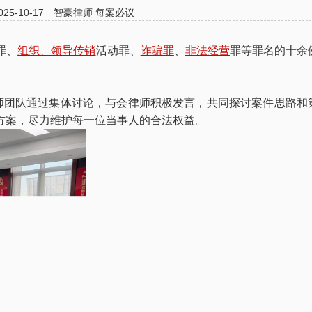
025-10-17
智豪律师
每案必议
罪、
组织、领导传销
活动罪、
诈骗罪
、
非法经营
罪等罪名的十余
律师团队通过集体讨论，与会律师积极发言，共同探讨案件思路和
方案，尽力维护每一位当事人的合法权益。