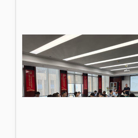
四川“黑老大”刘汉刘维全国特大涉黑
2014年5月23日，湖北省咸宁市中级人民
法院对刘汉、刘维等36名被告人组织、领
导、参加黑社会…
李某受贿130余万元，论罪当处十年以上
辩护意见：失控不实，李某客观上不具有
相关职权；本案属于单位受贿；李某仅起
到保管财物…
重庆某县原县长（正厅级）受贿案 智
辩护意见：金额有争议，提出排非申请，
讯问过程存在非法取证行为，相应供诉应
排除，被告…