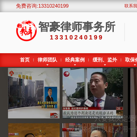
免费咨询:13310240199
联系
智豪律师事务所
13310240199
首页
律师团队
经典案例
缓刑、监外
取保
只要我决定受
我将全力以赴，用一