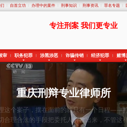
我们
自首立功
办理中的案件
刑事知识
刑事资讯
罪名专题
专注刑案
我们更专业
候审
职务犯罪
涉黑涉恶
诈骗传销
经济犯罪
赌博
重庆刑辩专业律师所
理这个案子，摆在面前的就只有一个日程——
切合理合法的手段把委托人解救出来，不管这