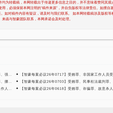
稿件均为转载稿，本网转载出于传递更多信息之目的，并不意味着赞同其观
使用，必须保留本网注明的“稿件来源”，并自负版权等法律责任。如擅自
任。如对稿件内容有疑议，请及时与我们联系。 如本网转载稿涉及版权等
、来函与智豪团队联系，本网承诺会及时处理。
集体讨论。
【智豪每案必议26年0717】受贿罪、非国家工作人员受贿罪、诈骗罪、组织卖淫罪、抢劫罪、敲诈勒索罪、违法发放贷款罪、高利转贷罪
名的案件进行
【智豪每案必议26年0703】受贿罪、民事枉法裁判罪、单位行贿罪、串通投标罪、故意杀人罪、掩饰隐瞒犯罪所得罪、诈骗罪等罪名的案
罪名的案件进
【智豪每案必议26年0618】受贿罪、诈骗罪、故意杀人罪等罪名的案件进行了