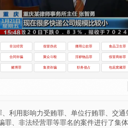
非法经营
假冒伪劣
挪用公款罪
食品卫生罪
合同诈骗
聚众斗殴
淫秽物品罪
假冒商标罪
赌博罪
集资诈骗
职务侵占
包庇窝藏罪
贿罪、利用影响力受贿罪、单位行贿罪、交通
骗罪、非法经营罪等罪名的案件进行了集