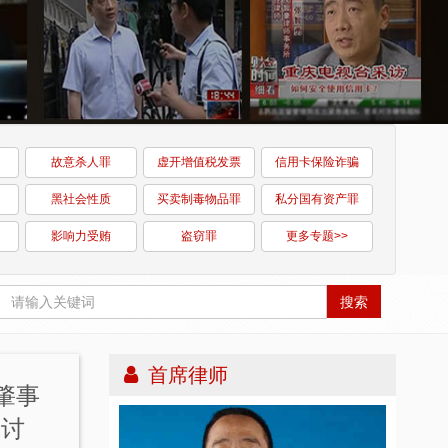
故意杀人罪
虚开增值税发票
信用卡保险诈骗
黑社会性质
买卖制毒物品罪
私分国有资产罪
影响力受贿
盗窃罪
更多专题>>
搜索
首席律师
肇事
体讨