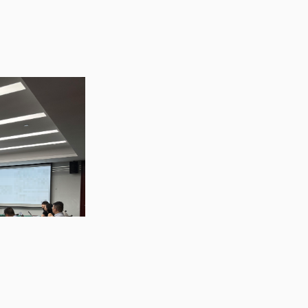
重庆某县原县长（正厅级）受贿1000余
四川“黑老大”刘汉刘维全
辩护意见：金额有异议，部分金额不应计
2014年5月23日，湖北
入受贿金额；提出排非申请，讯问过程中
法院对刘汉、刘维等36名
存在非法取…
导、参加黑社会…
某省副厅级干部受贿2000余万元 智豪律
李某受贿130余万元，论
辩护意见：被告有自首情节，系在未被采
辩护意见：失控不实，李
取强制措施前通知到案，应当认定为自动
相关职权；本案属于单位
投案；有检…
到保管财物…
某省级人防办主任（正厅级）受贿25
重庆某县原县长（正厅级）
辩护意见：被告认罪态度好，有坦白情
辩护意见：金额有争议，
节；到案后主动交代了司法机关尚未掌握
讯问过程存在非法取证行
的绝大部分犯…
排除，被告…