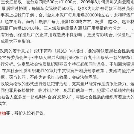
长江超载，被分别罚款500元和1000元。2009年3月何洪均又向云南
最后经过协调，每辆车实际被罚500元。赵XX为此给被罚款三驾驶员
的”。事实上据我们了解，合川金九水泥厂每月用煤20000吨左右，太和啤酒
右。玻璃厂也在用煤。而合川瓶胆厂每月用煤1000吨左右。杨洪、赵XX、赵亚
瓶厂供煤1984.8吨。三人煤炭供应量占瓶胆厂用煤量的六分之一。
没有对合川保温瓶厂的正常用煤造成不良影响，更没有影响合川保温瓶
造成重大不良影响。
事政策的若干意见》(以下简称《意见》)中指出，要准确认定黑社会性质
会常务委员会关于<中华人民共和国刑法>第二百九十四条第一款的解释
进行分析。认定黑社会性质组织犯罪四个特征必须同时具备。不能因为强
织。在黑社会性质组织犯罪的审判中贯彻宽严相济刑事政策，要始终坚持
有据，罚当其罪，不能为追求打击效果，突破法律界限。
以较为松散的形式进行违法犯罪活动，充其量只能算作是流氓恶势力。
共同犯罪具备松散性、临时纠合性、犯罪目的单一性、犯罪活动单纯性的
重庆智豪律师事务所荣获司法部颁发“全国
张智勇律师荣获
被告人至多是一起临时纠合的“恶势力”，与黑社会性质的组织有着重大
师
优秀律师事务所”称号
成立。
财物
罪，辩护人没有异议。