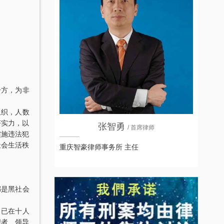
一方，为非
组织，人数
济实力，以
张智勇
/ 首席律师
实施违法犯
社会生活秩
重庆智豪律师事务所 主任
都是黑社会
，已在十人
织者、领导