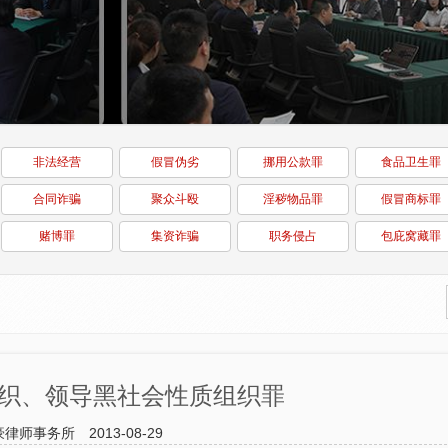
非法经营
假冒伪劣
挪用公款罪
食品卫生罪
合同诈骗
聚众斗殴
淫秽物品罪
假冒商标罪
赌博罪
集资诈骗
职务侵占
包庇窝藏罪
组织、领导黑社会性质组织罪
豪律师事务所
2013-08-29