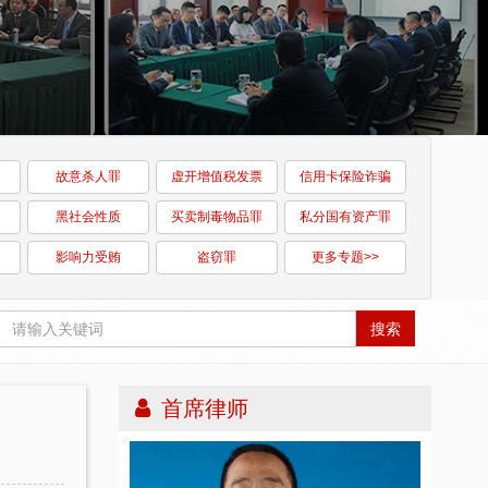
故意杀人罪
虚开增值税发票
信用卡保险诈骗
黑社会性质
买卖制毒物品罪
私分国有资产罪
影响力受贿
盗窃罪
更多专题>>
搜索
首席律师