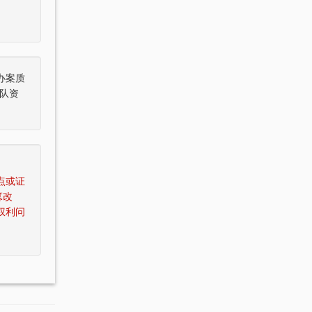
办案质
队资
点或证
篡改
权利问