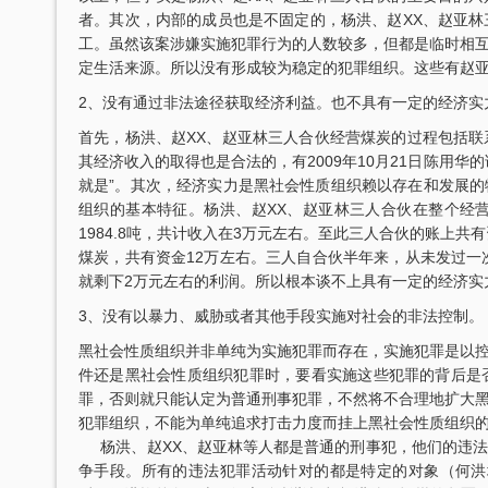
者。其次，内部的成员也是不固定的，杨洪、赵XX、赵亚
工。虽然该案涉嫌实施犯罪行为的人数较多，但都是临时相
定生活来源。所以没有形成较为稳定的犯罪组织。这些有赵
2、没有通过非法途径获取经济利益。也不具有一定的经济实
首先，杨洪、赵XX、赵亚林三人合伙经营煤炭的过程包括
其经济收入的取得也是合法的，有2009年10月21日陈用
刘维全国特大涉黑
重庆某县原县长（正厅级）受贿1000余
就是”。其次，经济实力是黑社会性质组织赖以存在和发展
，湖北省咸宁市中级人民
辩护意见：金额有异议，部分金额不应计
组织的基本特征。杨洪、赵XX、赵亚林三人合伙在整个经营
36名被告人组织、领
入受贿金额；提出排非申请，讯问过程中
1984.8吨，共计收入在3万元左右。至此三人合伙的账上
存在非法取…
煤炭，共有资金12万左右。三人自合伙半年来，从未发过一
就剩下2万元左右的利润。所以根本谈不上具有一定的经济实
元，论罪当处十年以上
某省副厅级干部受贿2000余万元 智豪律
3、没有以暴力、威胁或者其他手段实施对社会的非法控制。
实，李某客观上不具有
辩护意见：被告有自首情节，系在未被采
于单位受贿；李某仅起
取强制措施前通知到案，应当认定为自动
黑社会性质组织并非单纯为实施犯罪而存在，实施犯罪是以
投案；有检…
件还是黑社会性质组织犯罪时，要看实施这些犯罪的背后是
罪，否则就只能认定为普通刑事犯罪，不然将不合理地扩大
厅级）受贿案 智
某省级人防办主任（正厅级）受贿25
犯罪组织，不能为单纯追求打击力度而挂上黑社会性质组织的
争议，提出排非申请，
辩护意见：被告认罪态度好，有坦白情
杨洪、赵XX、赵亚林等人都是普通的刑事犯，他们的违法
取证行为，相应供诉应
节；到案后主动交代了司法机关尚未掌握
争手段。所有的违法犯罪活动针对的都是特定的对象（何洪
的绝大部分犯…