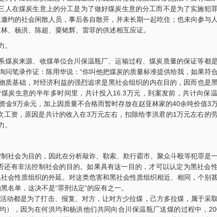
林三人在煤炭生意上的分工是为了做好煤炭生意的分工而不是为了实施犯
互邀约的社会闲散人员，事后各自散开，并未长期一起吃住；也未向参与
亚林、杨洪、陈超、粟铭辉、雷菲的供述相互应证。
力。
联系煤炭来源、收煤单位合川保温瓶厂、运输过程、煤炭质量的保证等都
华的询问笔录作证：陈用华说：“你叫他把煤炭的质量标准提供给我，如果符
四川“黑老大”刘汉刘维全国特大涉黑
重庆某县原县长（正厅级）
的物质基础，对经济利益的强烈追求是黑社会组织的内在目的，因而也是
2014年5月23日，湖北省咸宁市中级人民
辩护意见：金额有异议，
煤炭生意的半年多时间里，共计投入16.3万元，到案发前，共计向保
法院对刘汉、刘维等36名被告人组织、领
入受贿金额；提出排非申
共有资金9万余元，加上因质量不合格而暂时存放在赵亚林家的40余吨价值3
导、参加黑社会…
存在非法取…
次工资，原因是共计的收入在3万元左右，扣除给李洪君的1万元左右的
力。
李某受贿130余万元，论罪当处十年以上
某省副厅级干部受贿2000
辩护意见：失控不实，李某客观上不具有
辩护意见：被告有自首情
相关职权；本案属于单位受贿；李某仅起
取强制措施前通知到案，
控制社会为目的，因此在分析敲诈、勒索、欺行霸市、聚众斗殴等犯罪是
到保管财物…
投案；有检…
否还有非法控制社会的目的。如果具有这一目的，才可以认定为黑社会
黑社会性质组织的外延。对这类危害和黑社会性质组织相近、相同，个别
重庆某县原县长（正厅级）受贿案 智
某省级人防办主任（正厅级
黑名单，这决不是“罪刑法定”的应有之一。
辩护意见：金额有争议，提出排非申请，
辩护意见：被告认罪态度
活动都是为了打击、报复、对方，让对方少拉煤，己方多拉煤，属于采
讯问过程存在非法取证行为，相应供诉应
节；到案后主动交代了司
均），因为在何洪均和杨洪他们共同向合川保温瓶厂送煤的过程中，20
排除，被告…
的绝大部分犯…