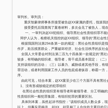
审判长、审判员：
重庆智豪律师事务所接受被告赵XX家属的委托，指派我担
接受委托后我查阅了案卷材料，多次会见了被告人，现在
一、一审判决赵XX犯组织、领导黑社会性质组织罪不能
辩护人认为，检察机关指控的赵XX组织、领导的“黑社会性
根据我国刑法第294条第一款的规定：黑社会性质组织是
作歹，欺压残害群众，严重破坏经济、社会生活秩序的反社
全国人大常委会对刑法第二百九十四条第一款规定的“黑社
较多，有明确的组织者、领导者，骨干成员基本固定；（二
支持该组织的活动；（三）以暴力、威胁或者其他手段，有
罪活动，或者利用国家工作人员的包庇或者纵容，称霸一方
序。
由此可见，结合本案，赵XX案至少在三个方面不具有黑社
1、没有形成较稳定的犯罪组织
在黑社会性质的组织里有领导者和被领导者、分工明确的
性质组织和一般犯罪集团，有组织犯罪的重要区别。
具体到本案，虽然起诉书指控：“该组织成员人数众多，现在案
以上，但事实是杨洪、赵XX、赵亚林三人合伙的主要目的