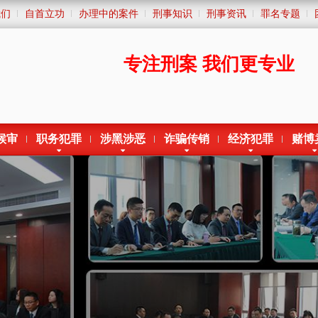
我们
自首立功
办理中的案件
刑事知识
刑事资讯
罪名专题
专注刑案
我们更专业
候审
职务犯罪
涉黑涉恶
诈骗传销
经济犯罪
赌博