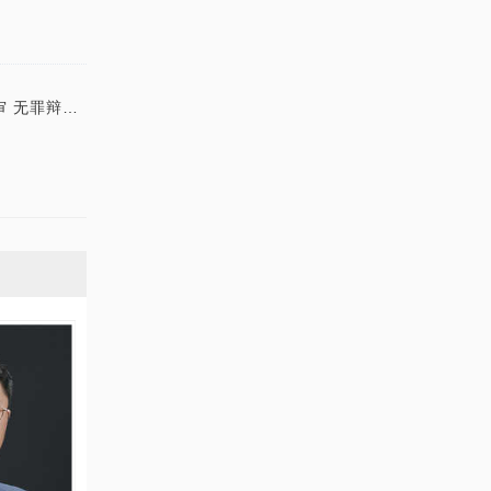
无罪辩护词