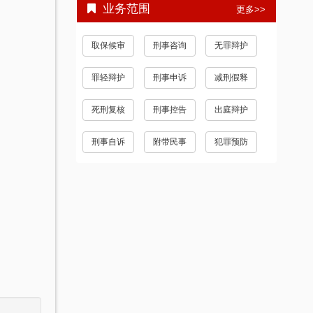
业务范围
更多>>
取保候审
刑事咨询
无罪辩护
罪轻辩护
刑事申诉
减刑假释
死刑复核
刑事控告
出庭辩护
刑事自诉
附带民事
犯罪预防