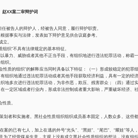
赵XX案二审辩护词
任被告人的辩护人，经被告人同意，履行辩护职责。
根据事实与法律，发表如下辩护意见供合议庭参考。
成立。
质组织”不具有法律规定的基本特征。
指以暴力、威胁或者其他不正当手段，有组织地进行违法犯罪活动，称霸
会组织。
会性质的组织”的解释应当同时具备以下特征：（一）形成较稳定的犯罪
）有组织地通过违法犯罪活动或者其他手段获取经济利益，具有一定的经
组织地多次进行违法犯罪活动，为非作恶，欺压、残害群众；（四）通过
，在一定区域或者行业内，形成非法控制或者重大影响，严重破坏经济、
会性质。
策划者和实施者。黑社会性质组织组织成员基本固定，人数众多。这些
的已有七人，加上在逃的外号“光头”、“黑娃”、“尾巴”、“耀娃”等人
只是为了经营煤炭生意，主观上没有成立黑社会性质组织的想法，没有组