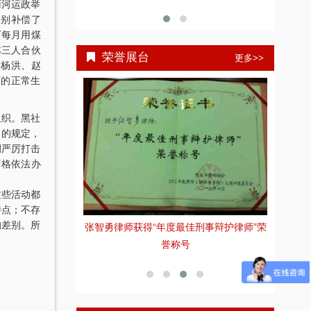
雨河运政举
分别补偿了
厂每月用煤
林三人合伙
荣誉展台
更多>>
，杨洪、赵
厂的正常生
组织。黑社
》的规定，
调严厉打击
严格依法办
这些活动都
特点；不存
全国优秀律师
的差别。所
张智勇律师获得“年度最佳刑事辩护律师”荣
张
誉称号