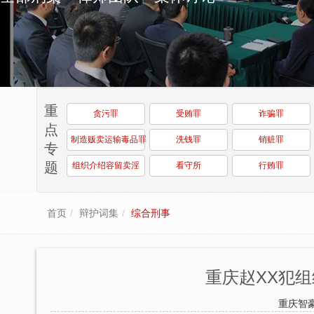
重
贪污罪
受贿罪
诈骗罪
点
制造贩卖运输毒品罪
洗钱罪
销赃罪
专
题
组织介绍容留卖淫
看守所
行贿罪
首页
辩护词集
综合刑事
重庆赵XX犯
重庆智