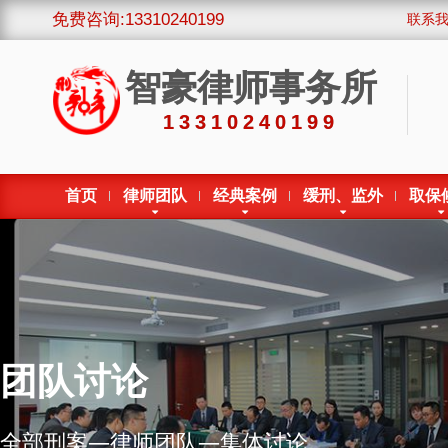
免费咨询:13310240199
联系
智豪律师事务所
13310240199
首页
律师团队
经典案例
缓刑、监外
取保
团队讨论
全部刑案—律师团队—集体讨论