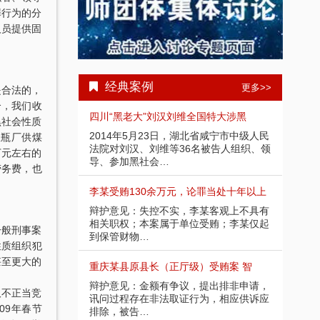
罪行为的分
人员提供固
经典案例
更多>>
是合法的，
合，我们收
受贿1000余
四川“黑老大”刘汉刘维全国特大涉黑
重庆
黑社会性质
部分金额不应计
2014年5月23日，湖北省咸宁市中级人民
辩护
温瓶厂供煤
请，讯问过程中
法院对刘汉、刘维等36名被告人组织、领
入受
万元左右的
导、参加黑社会…
存在
劳务费，也
余万元 智豪律
李某受贿130余万元，论罪当处十年以上
某省副
节，系在未被采
辩护意见：失控不实，李某客观上不具有
辩护
应当认定为自动
相关职权；本案属于单位受贿；李某仅起
取强
一般刑事案
到保管财物…
投案
性质组织犯
甚至更大的
）受贿25
重庆某县原县长（正厅级）受贿案 智
某省
好，有坦白情
辩护意见：金额有争议，提出排非申请，
辩护
取不正当竞
法机关尚未掌握
讯问过程存在非法取证行为，相应供诉应
节；
09年春节
排除，被告…
的绝