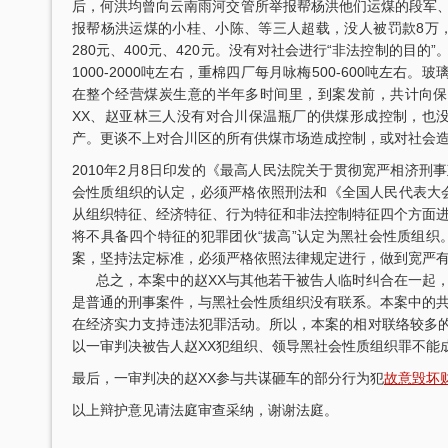
后，何洪均曾向云南雨河交管所举报帮杨洪他们运煤的段军、王
报帮杨洪运煤的小桂、小陈、等三人超载，没人被罚款8万，
280元、400元、420元。没有对社会进行“非法控制的目
1000-2000吨左右，重棉四厂每月咏梅500-600吨左
在整个经营煤炭生意的半年多时间里，到案发前，共计向保温
XX、赵亚林三人没有对合川保温瓶厂的供煤形成控制，也
产。更谈不上对合川区的所有供煤市场造成控制，或对社会
2010年2月8日印发的《最高人民法院关于贯彻宽严相济刑
会性质组织的认定，必须严格依照刑法和《全国人民代表大
从组织特征、经济特征、行为特征和非法控制特征四个方面
将不具备四个特征的犯罪团伙“拔高”认定为黑社会性质组
案，坚持法定标准，必须严格依照法律规定进行，做到宽严
总之，本案中的赵XX与其他若干被告人临时纠合在一起，
是普通的刑事案件，与黑社会性质组织没有联系。本案中的
在经济实力支持违法犯罪活动。所以，本案的相对联络较多的
律师获得“年度最佳刑事辩护律师”荣
张智勇律师荣获重庆市十佳律
以一审判决被告人赵XX犯组织、领导黑社会性质组织罪不能
誉称号
最后，一审判决的赵XX参与共谋砸车的部分行为犯
故意毁坏
以上辩护意见请法庭审查采纳，谢谢法庭。