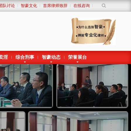
团队讨论
智豪文化
首席律师致辞
在线咨询
卖淫
综合刑事
智豪动态
荣誉展台