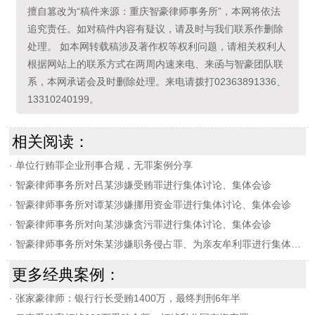
擅自篡改为“稿件来源：重庆智豪律师事务所”，本网将依法
追究责任。如对稿件内容有疑议，请及时与我们联系作删除
处理。 如本网转载稿涉及著作权等权利问题，请相关权利人
根据网站上的联系方式在两周内速来电、来函与智豪团队联
系，本网承诺会及时删除处理。来电请拨打02363891336、
13310240199。
相关阅读：
·
单位行贿罪企业刑事合规，无罪案例分享
·
智豪律师事务所对吕某涉嫌受贿罪进行集体讨论、集体会诊
·
智豪律师事务所对谭某涉嫌挪用资金罪进行集体讨论、集体会诊
·
智豪律师事务所对向某涉嫌贪污罪进行集体讨论、集体会诊
·
智豪律师事务所对朱某涉嫌职务侵占罪、为亲友牟利罪进行集体讨论、集体会诊
更多经典案例：
·
张家豪律师：银行行长受贿1400万，最终判刑6年半