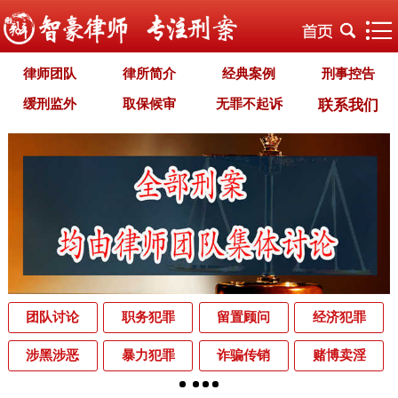
律师团队
律所简介
经典案例
刑事控告
缓刑监外
取保候审
无罪不起诉
联系我们
职务犯罪
经济犯罪
毒品犯罪
罪名专题
智豪文化
自首立功
首席律师致辞
智豪视野
刑罚种类
刑事法规
犯罪释义
刑事知识
法律援助
刑事资讯
刑事文书
案件动态
辩护词集
常见问题
办理中的案件
业务范围
为什么选择智豪
办案机关
中国法律讲堂
辨别伪专业
团队讨论
职务犯罪
留置顾问
经济犯罪
罪名解析库
网站地图
涉黑涉恶
暴力犯罪
诈骗传销
赌博卖淫