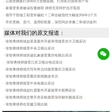
·
云南受贿案打掉800万受贿金额、打掉私分国有资产罪
·
家暴受害者被诬告重婚罪 律师无罪辩护洗尽冤屈
·
领导干部做工程变诈骗犯？二审击破指控大幅改判6年2个月
·
市长受贿、贪污、滥用职权案，深挖同步录像二审成功改判
媒体对我们的原文报道：
·
张智勇律师就赵某某案件开庭审理接受东方卫视采访
·
张智勇律师接受中央卫视台采访
·
张智勇律师就快递乱象接受重庆电视台采访
·
张智勇律师接受江苏卫视台电话采访
·
张智勇律师就代写年终总结接受重庆卫视采访
·
张智勇律师接受重庆新闻频道专访
·
张智勇律师接受中央电视台采访
·
张智勇律师就赵红霞案件开庭接受中新网采访
·
张智勇律师就交警开房丢枪接受深圳都市频道采访
·
张智勇律师在安徽卫视出镜