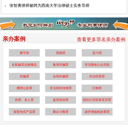
张智勇律师被聘为西南大学法律硕士实务导师
亲办案例
查看更多罪名亲办案例
看守所
受贿罪
贪污罪
走私贩卖运输毒品
集资诈骗罪
非法吸收公众存款
诈骗罪
合同诈骗罪
非法经营罪
挪用公款罪
非法组织传销罪
行贿罪
伤害、杀人罪
盗窃抢劫罪
组织介绍容留卖淫罪
假冒伪劣产品罪
聚众斗殴罪
虚开增值税发票罪