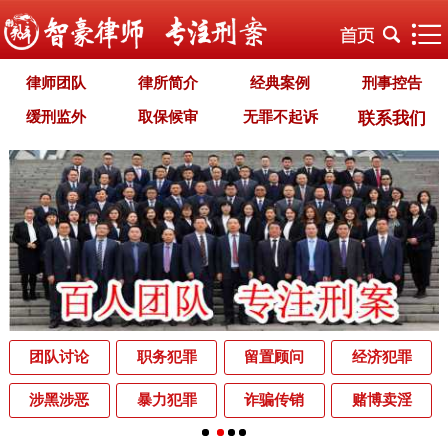
律师团队
律所简介
经典案例
刑事控告
缓刑监外
取保候审
无罪不起诉
联系我们
职务犯罪
经济犯罪
毒品犯罪
罪名专题
智豪文化
自首立功
首席律师致辞
智豪视野
刑罚种类
刑事法规
犯罪释义
刑事知识
法律援助
刑事资讯
刑事文书
案件动态
辩护词集
常见问题
办理中的案件
业务范围
为什么选择智豪
办案机关
中国法律讲堂
辨别伪专业
团队讨论
职务犯罪
留置顾问
经济犯罪
罪名解析库
网站地图
涉黑涉恶
暴力犯罪
诈骗传销
赌博卖淫