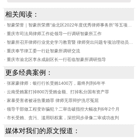
相关阅读：
·
智豪荣誉｜智豪所荣膺“渝北区2022年度优秀律师事务所”等五项大奖 喜报
·
重庆市司法局律师工作处领导一行调研智豪所工作
·
智豪所召开律师行业党史学习教育暨 律师突出问题专项治理动员部署会
·
重庆奉节律工委一行赴智豪所调研交流
·
重庆市渝北区李永成副区长一行莅临智豪所调研指导
更多经典案例：
·
张家豪律师：银行行长受贿1400万，最终判刑6年半
·
云南受贿案打掉800万受贿金额、打掉私分国有资产罪
·
家暴受害者被诬告重婚罪 律师无罪辩护洗尽冤屈
·
领导干部做工程变诈骗犯？二审击破指控大幅改判6年2个月
·
市长受贿、贪污、滥用职权案，深挖同步录像二审成功改判
媒体对我们的原文报道：