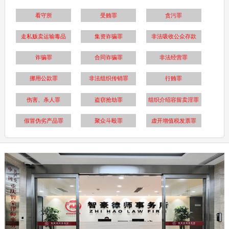
看守所
受贿罪
贪污罪
走私贩卖运输毒品
集资诈骗罪
非法吸收公众存款
诈骗罪
合同诈骗罪
非法经营罪
挪用公款罪
非法组织传销罪
行贿罪
伤害、杀人罪
盗窃抢劫罪
组织介绍容留卖淫罪
假冒伪劣产品罪
聚众斗殴罪
虚开增值税发票罪