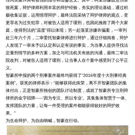
致死案，辩护律师利用丰富的辩护经验，夯实的理论基础，通过积
极收集证据，运用情理辩护，最终法院采纳了辩护律师的观点，变
更罪名为过失犯罪，对被告人适用了缓刑，也因此挽救了两个大家
庭，使得刑法的“温度”得以体现；另一起蒲某涉嫌诈骗案，一审判
处三年六个月，二审委托智豪律师进行辩护，通过仔细阅卷，辩护
人发现了一审未予以认定和认定有误的事实，为当事人提供寻找法
定量刑情节的多种方案，加之与司法机关有效的沟通，最终二审法
院改判，对被告人适用了缓刑，让当事人在个案中感受到了公平正
义。
智豪所申报的两个刑事案件最终均获得了“2016年度十大刑事经典
案例”。获奖的律师表示：“能够获得此殊荣，离不开智豪团队的集
体付出，正是智豪所独创的团队讨论制度，成就了智豪所专注刑辩
律所的金字招牌-----‘因为专注、所以专业’。其集集体智慧于一体、
发挥团队的力量，让每一件受理的案件都能获得较好的辩护效
果。”
为生命辩护、为自由呐喊，智豪在行动。