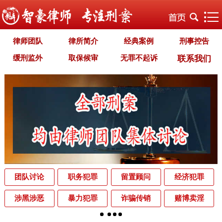
律师团队
律所简介
经典案例
刑事控告
缓刑监外
取保候审
无罪不起诉
联系我们
职务犯罪
经济犯罪
毒品犯罪
罪名专题
智豪文化
自首立功
首席律师致辞
智豪视野
刑罚种类
刑事法规
犯罪释义
刑事知识
法律援助
刑事资讯
刑事文书
案件动态
辩护词集
常见问题
办理中的案件
业务范围
为什么选择智豪
办案机关
中国法律讲堂
辨别伪专业
团队讨论
职务犯罪
留置顾问
经济犯罪
罪名解析库
网站地图
涉黑涉恶
暴力犯罪
诈骗传销
赌博卖淫