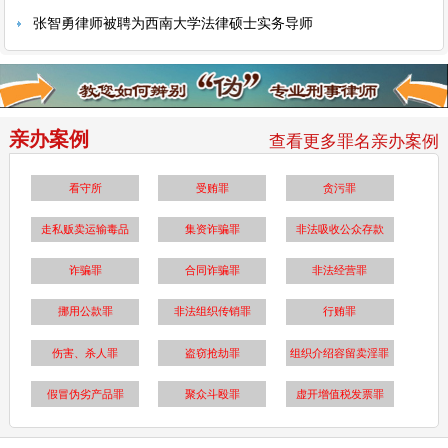
张智勇律师被聘为西南大学法律硕士实务导师
亲办案例
查看更多罪名亲办案例
看守所
受贿罪
贪污罪
走私贩卖运输毒品
集资诈骗罪
非法吸收公众存款
诈骗罪
合同诈骗罪
非法经营罪
挪用公款罪
非法组织传销罪
行贿罪
伤害、杀人罪
盗窃抢劫罪
组织介绍容留卖淫罪
假冒伪劣产品罪
聚众斗殴罪
虚开增值税发票罪