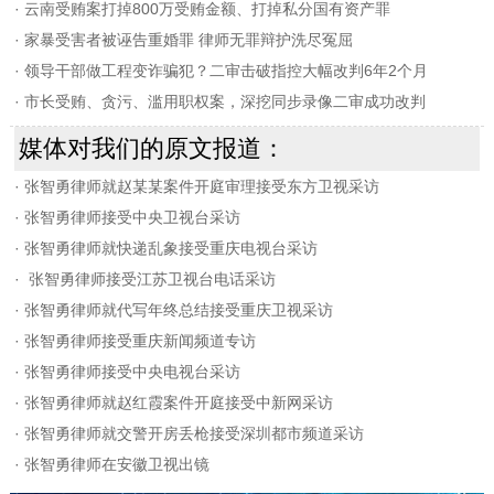
·
云南受贿案打掉800万受贿金额、打掉私分国有资产罪
·
家暴受害者被诬告重婚罪 律师无罪辩护洗尽冤屈
·
领导干部做工程变诈骗犯？二审击破指控大幅改判6年2个月
·
市长受贿、贪污、滥用职权案，深挖同步录像二审成功改判
媒体对我们的原文报道：
·
张智勇律师就赵某某案件开庭审理接受东方卫视采访
·
张智勇律师接受中央卫视台采访
·
张智勇律师就快递乱象接受重庆电视台采访
·
张智勇律师接受江苏卫视台电话采访
·
张智勇律师就代写年终总结接受重庆卫视采访
·
张智勇律师接受重庆新闻频道专访
·
张智勇律师接受中央电视台采访
·
张智勇律师就赵红霞案件开庭接受中新网采访
·
张智勇律师就交警开房丢枪接受深圳都市频道采访
·
张智勇律师在安徽卫视出镜