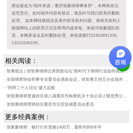
擅自篡改为“稿件来源：重庆智豪律师事务所”，本网将依法
追究责任。如对稿件内容有疑议，请及时与我们联系作删除
处理。 如本网转载稿涉及著作权等权利问题，请相关权利人
根据网站上的联系方式在两周内速来电、来函与智豪团队联
系，本网承诺会及时删除处理。来电请拨打02363891336、
13310240199。
相关阅读：
·
智勇观点 | 张智勇律师出席西政论坛“新时代下律师行业如何高质量发展”
·
全国律师协会刑事专业委员会酒泉会议，张智勇主持五分会场并发言
·
“刑辩二十人论坛”盛大起航
·
张智勇律师受邀担任第八届重庆市检察机关十佳公诉人暨优秀公诉人决赛评委
·
张智勇律师受聘担任重庆市法官惩戒委员会委员
更多经典案例：
·
张家豪律师：银行行长受贿1400万，最终判刑6年半