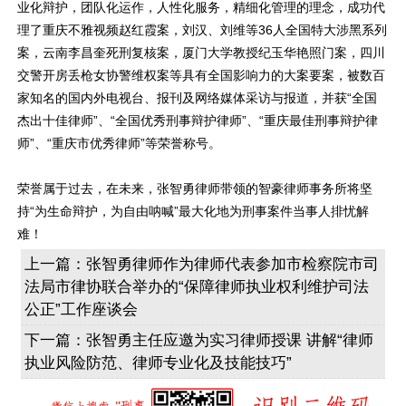
业化辩护，团队化运作，人性化服务，精细化管理的理念，成功代
理了重庆不雅视频赵红霞案，刘汉、刘维等36人全国特大涉黑系列
案，云南李昌奎死刑复核案，厦门大学教授纪玉华艳照门案，四川
交警开房丢枪女协警维权案等具有全国影响力的大案要案，被数百
家知名的国内外电视台、报刊及网络媒体采访与报道，并获“全国
杰出十佳律师”、“全国优秀刑事辩护律师”、“重庆最佳刑事辩护律
师”、“重庆市优秀律师”等荣誉称号。
荣誉属于过去，在未来，张智勇律师带领的智豪律师事务所将坚
持“为生命辩护，为自由呐喊”最大化地为刑事案件当事人排忧解
难！
上一篇：
张智勇律师作为律师代表参加市检察院市司
法局市律协联合举办的“保障律师执业权利维护司法
公正”工作座谈会
下一篇：
张智勇主任应邀为实习律师授课 讲解“律师
执业风险防范、律师专业化及技能技巧”