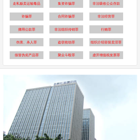
走私贩卖运输毒品
集资诈骗罪
非法吸收公众存款
诈骗罪
合同诈骗罪
非法经营罪
挪用公款罪
非法组织传销罪
行贿罪
伤害、杀人罪
盗窃抢劫罪
组织介绍容留卖淫罪
假冒伪劣产品罪
聚众斗殴罪
虚开增值税发票罪