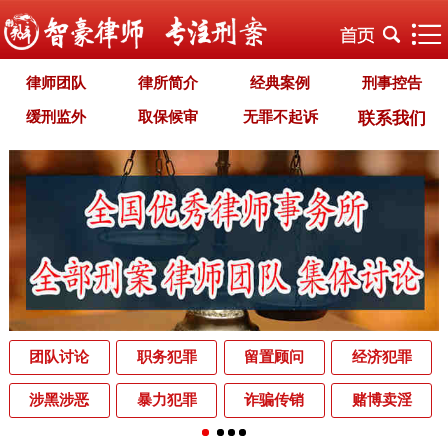
律师团队
律所简介
经典案例
刑事控告
缓刑监外
取保候审
无罪不起诉
联系我们
职务犯罪
经济犯罪
毒品犯罪
罪名专题
智豪文化
自首立功
首席律师致辞
智豪视野
刑罚种类
刑事法规
犯罪释义
刑事知识
法律援助
刑事资讯
刑事文书
案件动态
辩护词集
常见问题
办理中的案件
业务范围
为什么选择智豪
办案机关
中国法律讲堂
辨别伪专业
团队讨论
职务犯罪
留置顾问
经济犯罪
罪名解析库
网站地图
涉黑涉恶
暴力犯罪
诈骗传销
赌博卖淫