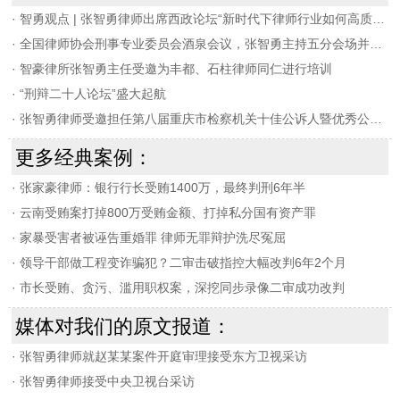
·
智勇观点 | 张智勇律师出席西政论坛“新时代下律师行业如何高质量发展”
·
全国律师协会刑事专业委员会酒泉会议，张智勇主持五分会场并发言
·
智豪律所张智勇主任受邀为丰都、石柱律师同仁进行培训
·
“刑辩二十人论坛”盛大起航
·
张智勇律师受邀担任第八届重庆市检察机关十佳公诉人暨优秀公诉人决赛评委
更多经典案例：
·
张家豪律师：银行行长受贿1400万，最终判刑6年半
·
云南受贿案打掉800万受贿金额、打掉私分国有资产罪
·
家暴受害者被诬告重婚罪 律师无罪辩护洗尽冤屈
·
领导干部做工程变诈骗犯？二审击破指控大幅改判6年2个月
·
市长受贿、贪污、滥用职权案，深挖同步录像二审成功改判
媒体对我们的原文报道：
·
张智勇律师就赵某某案件开庭审理接受东方卫视采访
·
张智勇律师接受中央卫视台采访