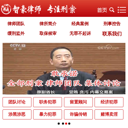
律师团队
律所简介
经典案例
刑事控告
缓刑监外
取保候审
无罪不起诉
联系我们
职务犯罪
经济犯罪
毒品犯罪
罪名专题
智豪文化
自首立功
首席律师致辞
智豪视野
刑罚种类
刑事法规
犯罪释义
刑事知识
法律援助
刑事资讯
刑事文书
案件动态
辩护词集
常见问题
办理中的案件
业务范围
为什么选择智豪
办案机关
中国法律讲堂
辨别伪专业
团队讨论
职务犯罪
留置顾问
经济犯罪
罪名解析库
网站地图
涉黑涉恶
暴力犯罪
诈骗传销
赌博卖淫