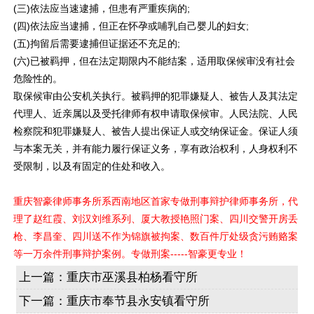
(三)依法应当速逮捕，但患有严重疾病的;
(四)依法应当逮捕，但正在怀孕或哺乳自己婴儿的妇女;
(五)拘留后需要逮捕但
证据
还不充足的;
(六)已被
羁押
，但在法定期限内不能结案，适用取保候审没有社会
危险性的。
取保候审由公安机关执行。被羁押的
犯罪嫌疑人
、被告人及其法定
代理
人、近亲属以及受托
律师
有权申请取保候审。人民法院、人民
检察院和犯罪嫌疑人、被告人提出保证人或交纳保证金。保证人须
与本案无关，并有能力履行保证义务，享有政治权利，人身权利不
受限制，以及有固定的住处和收入。
重庆智豪律师事务所系西南地区首家专做刑事辩护律师事务所，代
理了赵红霞、刘汉刘维系列、厦大教授艳照门案、四川交警开房丢
枪、李昌奎、四川送不作为锦旗被拘案、数百件厅处级贪污贿赂案
等一万余件刑事辩护案例。专做刑案-----智豪更专业！
上一篇：
重庆市巫溪县柏杨看守所
下一篇：
重庆市奉节县永安镇看守所