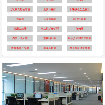
走私贩卖运输毒品
集资诈骗罪
非法吸收公众存款
诈骗罪
合同诈骗罪
非法经营罪
挪用公款罪
非法组织传销罪
行贿罪
伤害、杀人罪
盗窃抢劫罪
组织介绍容留卖淫罪
假冒伪劣产品罪
聚众斗殴罪
虚开增值税发票罪