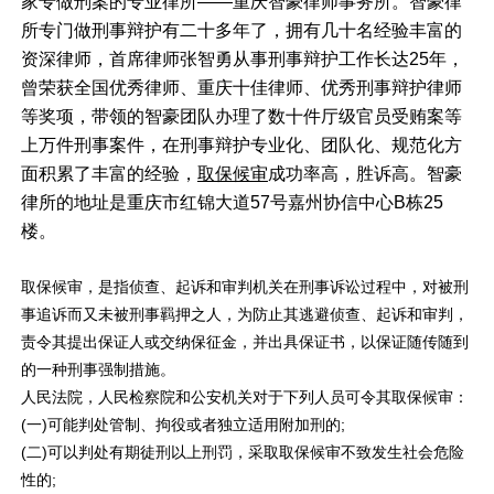
家专做刑案的专业律所——重庆智豪律师事务所。智豪律
所专门做刑事辩护有二十多年了，拥有几十名经验丰富的
资深律师，首席律师张智勇从事刑事辩护工作长达25年，
曾荣获全国优秀律师、重庆十佳律师、优秀刑事辩护律师
等奖项，带领的智豪团队办理了数十件厅级官员受贿案等
上万件刑事案件，在刑事辩护专业化、团队化、规范化方
面积累了丰富的经验，
取保候审
成功率高，胜诉高。智豪
律所的地址是重庆市红锦大道57号嘉州协信中心B栋25
楼。
取保候审
，是指侦查、起诉和审判机关在刑事诉讼过程中，对被刑
事追诉而又未被刑事羁押之人，为防止其逃避侦查、起诉和审判，
责令其提出保证人或交纳保征金，并出具保证书，以保证随传随到
的一种
刑事强制措施
。
人民法院，人民检察院和公安机关对于下列人员可令其取保候审：
(一)可能判处管制、
拘役
或者独立适用附加刑的;
(二)可以判处
有期徒刑
以上
刑罚
，采取取保候审不致发生社会危险
性的;