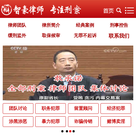
律师团队
律所简介
经典案例
刑事控告
缓刑监外
取保候审
无罪不起诉
联系我们
职务犯罪
经济犯罪
毒品犯罪
罪名专题
智豪文化
自首立功
首席律师致辞
智豪视野
刑罚种类
刑事法规
犯罪释义
刑事知识
法律援助
刑事资讯
刑事文书
案件动态
辩护词集
常见问题
办理中的案件
业务范围
为什么选择智豪
办案机关
中国法律讲堂
辨别伪专业
团队讨论
职务犯罪
留置顾问
经济犯罪
罪名解析库
网站地图
涉黑涉恶
暴力犯罪
诈骗传销
赌博卖淫