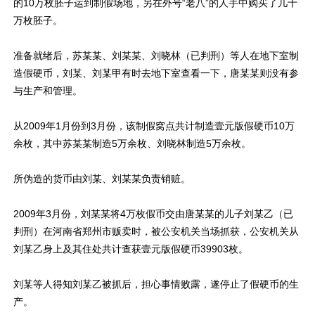
的10万枚胚子运到制假场地，另在外号“老八”的人手中购买了几十
万枚胚子。
准备就绪后，苏某某、刘某某、刘晓林（已判刑）等人在地下室制
造假硬币，刘某、刘某甲有时去地下室查看一下，唐某某则没有参
与生产和管理。
从2009年1月份到3月份，该制假窝点共计制造壹元版假硬币10万
余枚，其中苏某某制造5万余枚、刘晓林制造5万余枚。
所伪造的货币由刘某、刘某某负责销赃。
2009年3月份，刘某某将4万枚假币交由唐某某的儿子刘某乙（已
判刑）在河南省郑州市贩卖时，被公安机关当场抓获，公安机关从
刘某乙身上及其住处共计查获壹元版假硬币39903枚。
刘某等人得知刘某乙被抓后，担心事情败露，遂停止了假硬币的生
产。