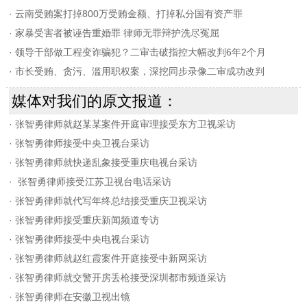
·
云南受贿案打掉800万受贿金额、打掉私分国有资产罪
·
家暴受害者被诬告重婚罪 律师无罪辩护洗尽冤屈
·
领导干部做工程变诈骗犯？二审击破指控大幅改判6年2个月
·
市长受贿、贪污、滥用职权案，深挖同步录像二审成功改判
媒体对我们的原文报道：
·
张智勇律师就赵某某案件开庭审理接受东方卫视采访
·
张智勇律师接受中央卫视台采访
·
张智勇律师就快递乱象接受重庆电视台采访
·
张智勇律师接受江苏卫视台电话采访
·
张智勇律师就代写年终总结接受重庆卫视采访
·
张智勇律师接受重庆新闻频道专访
·
张智勇律师接受中央电视台采访
·
张智勇律师就赵红霞案件开庭接受中新网采访
·
张智勇律师就交警开房丢枪接受深圳都市频道采访
·
张智勇律师在安徽卫视出镜