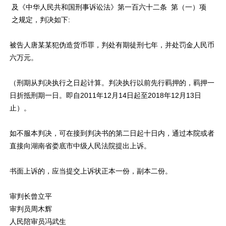
及《中华人民共和国刑事诉讼法》第一百六十二条 第（一）项
之规定，判决如下:
被告人唐某某犯伪造货币罪，判处有期徒刑七年，并处罚金人民币
六万元。
（刑期从判决执行之日起计算。判决执行以前先行羁押的，羁押一
日折抵刑期一日。即自2011年12月14日起至2018年12月13日
止）。
如不服本判决，可在接到判决书的第二日起十日内，通过本院或者
直接向湖南省娄底市中级人民法院提出上诉。
书面上诉的，应当提交上诉状正本一份，副本二份。
审判长曾立平
审判员周木辉
人民陪审员冯武生