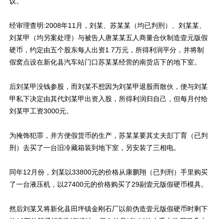
议。
经审理查明:2008年11月，刘某、苏某某（均已判刑）、刘某某、
刘某甲（均另案处理）与被告人唐某某五人商量合伙制造壹元版假
硬币，约定由五个股东每人出资1.7万元，所得利润平分，并将制
假窝点设在新化县汽车站门口苏某某经营的南货店下的地下室。
后刘某甲没钱参股，而刘某不想因为刘某甲退股而散伙，便与刘某
甲私下决定由其代刘某甲出资入股，所得利润归自己，但每月付给
刘某甲工资3000元。
为掩饰犯罪，并方便假货币的生产，苏某某要其丈夫彭丁育（已判
刑）去买了一台旧冷藏箱装到地下室，另安装了三相电。
同年12月份，刘某以33800元的价格从康鹏翔（已判刑）手里购买
了一台液压机，以27400元的价格购买了29副壹元版假硬币模具。
然后刘某又将新化县田坪镇金刚石厂以前伪造壹元版假硬币时剩下