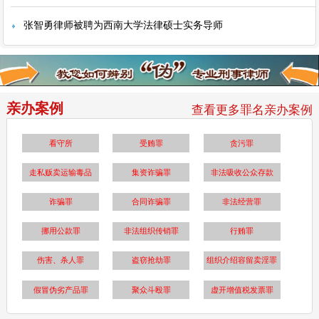
张智勇律师被聘为西南大学法律硕士实务导师
亲办案例
查看更多罪名亲办案例
看守所
受贿罪
贪污罪
走私贩卖运输毒品
集资诈骗罪
非法吸收公众存款
诈骗罪
合同诈骗罪
非法经营罪
挪用公款罪
非法组织传销罪
行贿罪
伤害、杀人罪
盗窃抢劫罪
组织介绍容留卖淫罪
假冒伪劣产品罪
聚众斗殴罪
虚开增值税发票罪