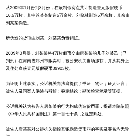
从2009年1月份到3月份，在该制假窝点共计制造壹元版假硬币
16.5万枚，其中苏某某制造5万余枚、刘晓林制造5万余枚，其余由
刘某某伪造。
所伪造的货币由刘某、刘某某负责销赃。
2009年3月份，刘某某将4万枚假币交由唐某某的儿子刘某乙（已
判刑）在河南省郑州市贩卖时，被公安机关当场抓获，并从其身上
及住处查获壹元版假硬币39903枚。
为证明上述事实，公诉机关向法庭提供了书证、物证；证人证言；
被告人及同案人供述与辩解；鉴定结论；勘验检查笔录等证据。
公诉机关认为被告人唐某某的行为构成伪造货币罪，提请本院依照
《中华人民共和国刑法》第一百七十条 之规定判处。
被告人唐某某对公诉机关指控其犯伪造货币罪的事实及罪名均无异