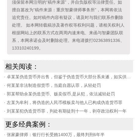
须保留本网注明的“稿件来源”，并自负版权等法律责任。如
擅自篡改为“稿件来源：重庆智豪律师事务所”，本网将依法
追究责任。如对稿件内容有疑议，请及时与我们联系作删除
处理。 如本网转载稿涉及著作权等权利问题，请相关权利人
根据网站上的联系方式在两周内速来电、来函与智豪团队联
系，本网承诺会及时删除处理。来电请拨打02363891336、
13310240199。
相关阅读：
·
卓某某伪造货币并出售，但鉴于伪造货币大部分系未遂，如实供述犯罪事实，且具有检举他人犯罪的立功表现，依法对其予以减轻处罚
·
何某某非法制造假货币，当庭自愿认罪，从轻处罚
·
郭某帮助余某伪造货币、贩卖假币,是从犯，依法减轻处罚
·
左某为牟利，将伪造的人民币模板卖与他人已构成伪造货币罪
·
刘某某犯伪造货币罪，判处有期徒刑十一年，剥夺政治权利一年
更多经典案例：
·
张家豪律师：银行行长受贿1400万，最终判刑6年半