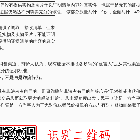
，但没有提供实物及照片予以证明清单内容的真实性，也属于是无其他证
证据仍然达不到确实充分的标准。 该部分数量共计：9份，金额共计：459
提供了调取，接收清单，但未
见实物及实物图片，不能证明
提供的证据清单的内容的真实
性。
四川“黑老大”刘汉刘维全国特大涉黑
重庆某县原县长（正厅级）
2014年5月23日，湖北省咸宁市中级人民
辩护意见：金额有异议，
销售渠道，辩护人认为，现有证据不排除各所谓的“被害人”是从其他渠
法院对刘汉、刘维等36名被告人组织、领
入受贿金额；提出排非申
导、参加黑社会…
存在非法取…
充分的证明标准。
纷，不是与是诈骗行为。
李某受贿130余万元，论罪当处十年以上
某省副厅级干部受贿2000
具有非法占有的目的。刑事诈骗的非法占有目的的核心是“无对价或者代
辩护意见：失控不实，李某客观上不具有
辩护意见：被告有自首情
相关职权；本案属于单位受贿；李某仅起
取强制措施前通知到案，
成交易从而获取更大的经济利益”。从主观角度出发，民事欺诈是一方当
到保管财物…
投案；有检…
事诈骗是一方当事人为了无对价或者代价极低的方式占有对方财物而采取
重庆某县原县长（正厅级）受贿案 智
某省级人防办主任（正厅级
辩护意见：金额有争议，提出排非申请，
辩护意见：被告认罪态度
讯问过程存在非法取证行为，相应供诉应
节；到案后主动交代了司
排除，被告…
的绝大部分犯…