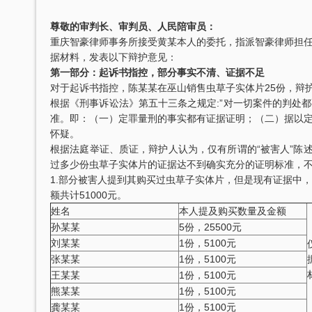
尊敬的审判长、审判员、人民陪审员：
重庆智豪律师事务所接受黄某本人的委托，指派智豪律师担
据材料，发表以下辩护意见：
第一部分：起诉书指控，部分事实不清、证据不足
对于起诉书指控，陈某某在巫山销售虫草子实体片25份，辩
根据《刑事诉讼法》第五十三条之规定:”对一切案件的判处都
准。即：（一）定罪量刑的事实都有证据证明；（二）据以
怀疑。
根据法庭举证、质证，辩护人认为，仅有所谓的“被害人”陈
过多少份虫草子实体片的证据达不到确实充分的证明标准，
1.部分被害人提到其购买过虫草子实体片，但是现有证据中
额共计51000元。
姓名
本人提及购买数量及金额
孙某某
5份，25500元
刘某某
1份，5100元
张某某
1份，5100元
王某某
1份，5100元
熊某某
1份，5100元
龚某某
1份，5100元