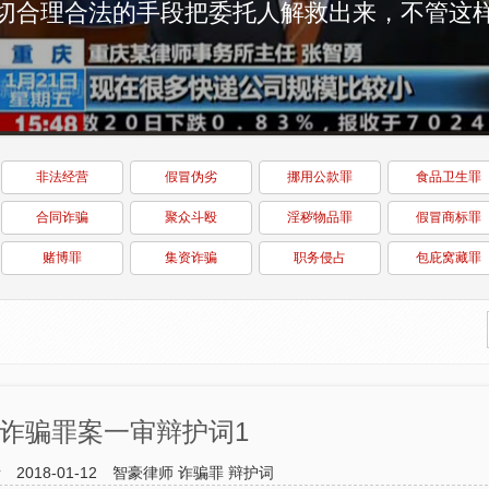
非法经营
假冒伪劣
挪用公款罪
食品卫生罪
合同诈骗
聚众斗殴
淫秽物品罪
假冒商标罪
赌博罪
集资诈骗
职务侵占
包庇窝藏罪
诈骗罪案一审辩护词1
所
2018-01-12
智豪律师
诈骗罪
辩护词