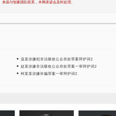
、来函与智豪团队联系，本网承诺会及时处理。
温某涉嫌犯非法吸收公众存款罪案辩护词2
赵某涉嫌非法吸收公众存款罪案一审辩护词2
柯某某涉嫌诈骗罪案一审辩护词2