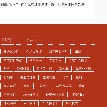
损害赔偿吗？
徐某某交通肇事罪一案，刑事附带民事判决
关键词
更多
社会危险性
介绍卖淫罪
财产来源不明
贿赂
重大责任事故
容留卖淫
故意伤害
侵犯个人信息
刑法
取保候审
职务侵占罪
重伤罪
妨害公务罪
抢劫罪
强迫卖淫罪
主观恶性
情节
量刑
公开审理
律师
自首情节
故意杀人罪
退赃
刑事案件
虚开发票罪
侵犯著作权罪
谋取利益
并处罚金
成功取保
个人信息罪
数额较大