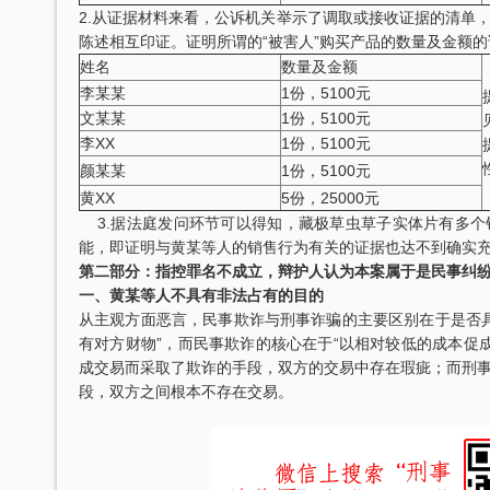
2.从证据材料来看，公诉机关举示了调取或接收证据的清单
陈述相互印证。证明所谓的“被害人”购买产品的数量及金额的
姓名
数量及金额
李某某
1份，5100元
文某某
1份，5100元
李XX
1份，5100元
颜某某
1份，5100元
刘维全国特大涉黑
重庆某县原县长（正厅级）受贿1000余
黄XX
5份，25000元
，湖北省咸宁市中级人民
辩护意见：金额有异议，部分金额不应计
3.据法庭发问环节可以得知，藏极草虫草子实体片有多个
36名被告人组织、领
入受贿金额；提出排非申请，讯问过程中
存在非法取…
能，即证明与黄某等人的销售行为有关的证据也达不到确实
第二部分：指控罪名不成立，辩护人认为本案属于是民事纠
元，论罪当处十年以上
某省副厅级干部受贿2000余万元 智豪律
一、黄某等人不具有非法占有的目的
从主观方面恶言，民事欺诈与刑事诈骗的主要区别在于是否
实，李某客观上不具有
辩护意见：被告有自首情节，系在未被采
于单位受贿；李某仅起
取强制措施前通知到案，应当认定为自动
有对方财物”，而民事欺诈的核心在于“以相对较低的成本促
投案；有检…
成交易而采取了欺诈的手段，双方的交易中存在瑕疵；而刑
段，双方之间根本不存在交易。
厅级）受贿案 智
某省级人防办主任（正厅级）受贿25
争议，提出排非申请，
辩护意见：被告认罪态度好，有坦白情
取证行为，相应供诉应
节；到案后主动交代了司法机关尚未掌握
的绝大部分犯…