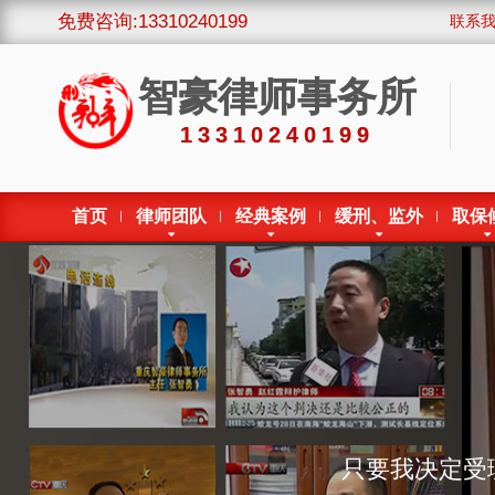
免费咨询:13310240199
联系
智豪律师事务所
13310240199
首页
律师团队
经典案例
缓刑、监外
取保
只要我决定受
我将全力以赴，用一