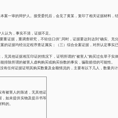
任本案一审的辩护人。接受委托后，会见了黄某，复印了相关证据材料，
护人认为，事实不清，证据不足。
要重证据，重调查研究，不轻信口供”,同时，证据要达到达到“确实、充
定案的证据均经法定程序查证属实；（三）综合全案证据，对所认定事实
述，无其他证据相互印证的情况下，证明所谓的“被害人”购买过虫草子实
不能排除所谓的被害人虚构购买或购买份数的事实，骗取赔偿的可能性。
，没有任何证据证明其购买数量及金额情况的，主要有以下几人，数量共计
仅有被害人的陈述，无其他证
据，如未提供实物及提示书等
材料的。