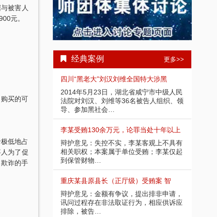
据与被害人
00元。
经典案例
更多>>
受贿1000余
四川“黑老大”刘汉刘维全国特大涉黑
重庆
部分金额不应计
2014年5月23日，湖北省咸宁市中级人民
辩护
道购买的可
请，讯问过程中
法院对刘汉、刘维等36名被告人组织、领
入受
导、参加黑社会…
存在
余万元 智豪律
李某受贿130余万元，论罪当处十年以上
某省副
价极低地占
节，系在未被采
辩护意见：失控不实，李某客观上不具有
辩护
应当认定为自动
相关职权；本案属于单位受贿；李某仅起
取强
事人为了促
到保管财物…
投案
了欺诈的手
）受贿25
重庆某县原县长（正厅级）受贿案 智
某省
好，有坦白情
辩护意见：金额有争议，提出排非申请，
辩护
法机关尚未掌握
讯问过程存在非法取证行为，相应供诉应
节；
排除，被告…
的绝