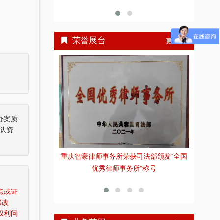
荣誉展台
更多>>
办案质
队资
重庆智豪律师事务所荣获司法部颁发“全国
张
重庆市十佳律师
优秀律师事务所”称号
点或证
篡改
权利问