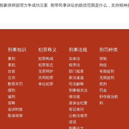
 智豪律师据理力争成功立案
附带民事诉讼的赔偿范围是什么，支持精神
刑事知识
犯罪释义
刑事法规
刑罚种类
量刑
犯罪构成
实体法
管制
累犯
犯罪形态
程序法
拘役
自首
无罪辩护
部门规章
有期徒刑
立功
共同犯罪
新法速递
无期徒刑
数罪并罚
单位犯罪
司法解释
死刑
缓刑
刑事相关法
罚金
减刑
律法规
剥夺政治权
假释
座谈会纪要
利
追诉时效
答记者问
取保候审
公检法领导
讲话
刑事论文