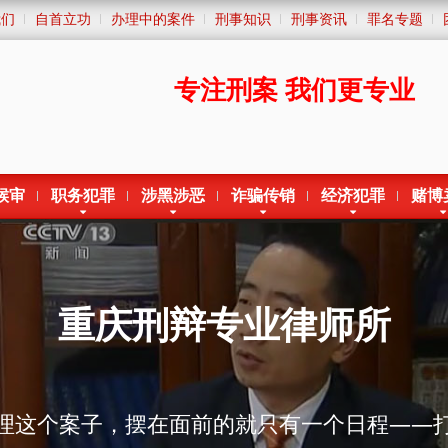
我们
自首立功
办理中的案件
刑事知识
刑事资讯
罪名专题
专注刑案
我们更专业
候审
职务犯罪
涉黑涉恶
诈骗传销
经济犯罪
赌博
理这个案子，摆在面前的就只有一个日程——
切合理合法的手段把委托人解救出来，不管这