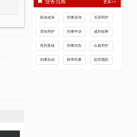
业务范围
更多>>
取保候审
刑事咨询
无罪辩护
罪轻辩护
刑事申诉
减刑假释
死刑复核
刑事控告
出庭辩护
刑事自诉
附带民事
犯罪预防