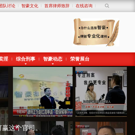
团队讨论
智豪文化
首席律师致辞
在线咨询
卖淫
综合刑事
智豪动态
荣誉展台
打赢这个官司。
样做会产生什么后果。