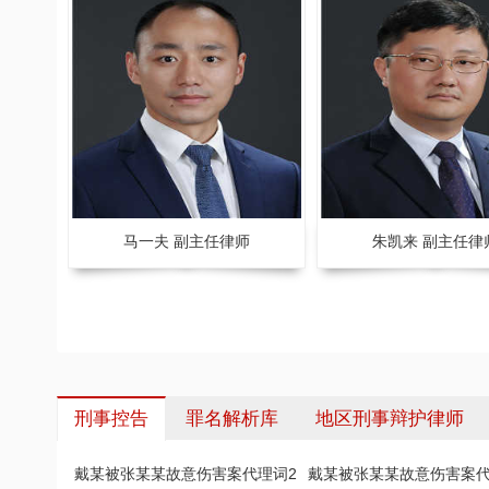
师
马一夫 副主任律师
朱凯来 副主任律
刑事控告
罪名解析库
地区刑事辩护律师
戴某被张某某故意伤害案代理词2
戴某被张某某故意伤害案代