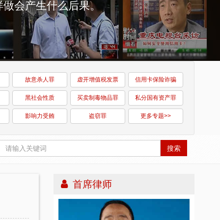
故意杀人罪
虚开增值税发票
信用卡保险诈骗
黑社会性质
买卖制毒物品罪
私分国有资产罪
影响力受贿
盗窃罪
更多专题>>
搜索
首席律师