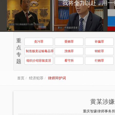
重
贪污罪
受贿罪
诈骗罪
点
制造贩卖运输毒品罪
洗钱罪
销赃罪
专
题
组织介绍容留卖淫
看守所
行贿罪
首页
经济犯罪
律师辩护词
黄某涉嫌
重庆智豪律师事务