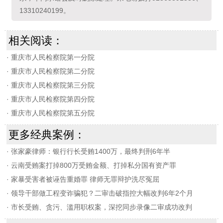
13310240199。
相关阅读：
·
重庆市人民检察院第一分院
·
重庆市人民检察院第二分院
·
重庆市人民检察院第三分院
·
重庆市人民检察院第四分院
·
重庆市人民检察院第五分院
更多经典案例：
·
张家豪律师：银行行长受贿1400万，最终判刑6年半
·
云南受贿案打掉800万受贿金额、打掉私分国有资产罪
·
家暴受害者被诬告重婚罪 律师无罪辩护洗尽冤屈
·
领导干部做工程变诈骗犯？二审击破指控大幅改判6年2个月
·
市长受贿、贪污、滥用职权案，深挖同步录像二审成功改判