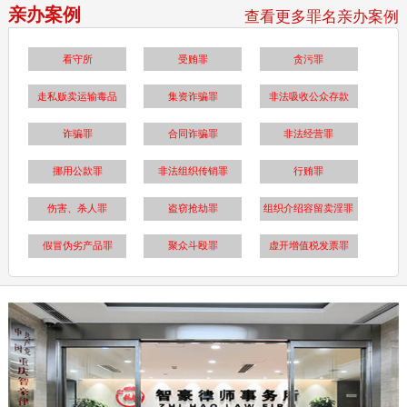
亲办案例
查看更多罪名亲办案例
看守所
受贿罪
贪污罪
走私贩卖运输毒品
集资诈骗罪
非法吸收公众存款
诈骗罪
合同诈骗罪
非法经营罪
挪用公款罪
非法组织传销罪
行贿罪
伤害、杀人罪
盗窃抢劫罪
组织介绍容留卖淫罪
假冒伪劣产品罪
聚众斗殴罪
虚开增值税发票罪