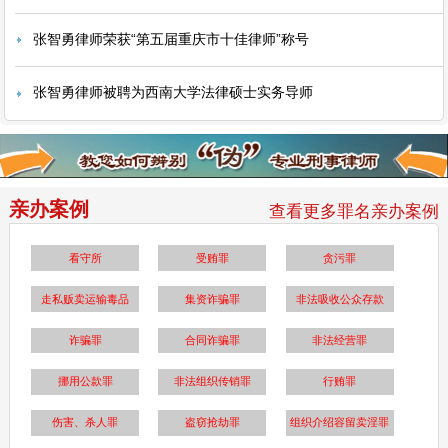
张智勇律师荣获“第五届重庆市十佳律师”称号
张智勇律师被聘为西南大学法律硕士实务导师
亲办案例
查看更多罪名亲办案例
看守所
受贿罪
贪污罪
走私贩卖运输毒品
集资诈骗罪
非法吸收公众存款
诈骗罪
合同诈骗罪
非法经营罪
挪用公款罪
非法组织传销罪
行贿罪
伤害、杀人罪
盗窃抢劫罪
组织介绍容留卖淫罪