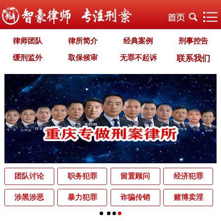
律师团队
律所简介
经典案例
刑事控告
缓刑监外
取保候审
无罪不起诉
联系我们
职务犯罪
经济犯罪
毒品犯罪
罪名专题
智豪文化
自首立功
首席律师致辞
智豪视野
刑罚种类
刑事法规
犯罪释义
刑事知识
法律援助
刑事资讯
刑事文书
案件动态
辩护词集
常见问题
办理中的案件
业务范围
为什么选择智豪
办案机关
中国法律讲堂
辨别伪专业
团队讨论
职务犯罪
留置顾问
经济犯罪
罪名解析库
网站地图
涉黑涉恶
暴力犯罪
诈骗传销
赌博卖淫