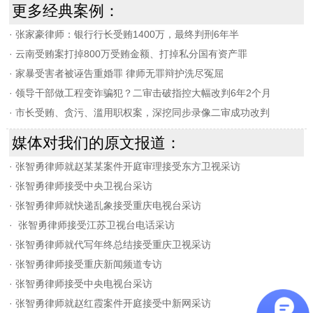
更多经典案例：
·
张家豪律师：银行行长受贿1400万，最终判刑6年半
·
云南受贿案打掉800万受贿金额、打掉私分国有资产罪
·
家暴受害者被诬告重婚罪 律师无罪辩护洗尽冤屈
·
领导干部做工程变诈骗犯？二审击破指控大幅改判6年2个月
·
市长受贿、贪污、滥用职权案，深挖同步录像二审成功改判
媒体对我们的原文报道：
·
张智勇律师就赵某某案件开庭审理接受东方卫视采访
·
张智勇律师接受中央卫视台采访
·
张智勇律师就快递乱象接受重庆电视台采访
·
张智勇律师接受江苏卫视台电话采访
·
张智勇律师就代写年终总结接受重庆卫视采访
·
张智勇律师接受重庆新闻频道专访
·
张智勇律师接受中央电视台采访
·
张智勇律师就赵红霞案件开庭接受中新网采访