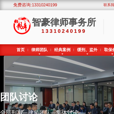
免费咨询:13310240199
联系
智豪律师事务所
13310240199
首页
律师团队
经典案例
缓刑、监外
取保
团队讨论
全部刑案—律师团队—集体讨论