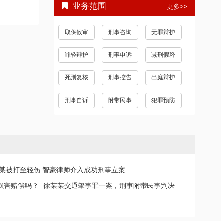
业务范围
更多>>
取保候审
刑事咨询
无罪辩护
罪轻辩护
刑事申诉
减刑假释
死刑复核
刑事控告
出庭辩护
刑事自诉
附带民事
犯罪预防
某被打至轻伤 智豪律师介入成功刑事立案
损害赔偿吗？
徐某某交通肇事罪一案，刑事附带民事判决