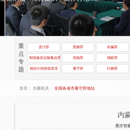
重
贪污罪
受贿罪
诈骗罪
点
制造贩卖运输毒品罪
洗钱罪
销赃罪
专
题
组织介绍容留卖淫
看守所
行贿罪
首页
办案机关
全国各省市看守所地址
内
重庆智