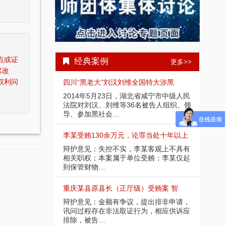
点或证
经典案例
更多>>
篡改
权利问
受贿1000余
四川“黑老大”刘汉刘维全国特大涉黑
重庆
部分金额不应计
2014年5月23日，湖北省咸宁市中级人民
辩护
请，讯问过程中
法院对刘汉、刘维等36名被告人组织、领
入受
导、参加黑社会…
存在
余万元 智豪律
李某受贿130余万元，论罪当处十年以上
某省副
节，系在未被采
辩护意见：失控不实，李某客观上不具有
辩护
应当认定为自动
相关职权；本案属于单位受贿；李某仅起
取强
到保管财物…
投案
）受贿25
重庆某县原县长（正厅级）受贿案 智
某省
好，有坦白情
辩护意见：金额有争议，提出排非申请，
辩护
法机关尚未掌握
讯问过程存在非法取证行为，相应供诉应
节；
排除，被告…
的绝