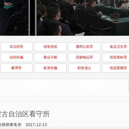
非法经营
假冒伪劣
挪用公款罪
食品卫生罪
合同诈骗
聚众斗殴
淫秽物品罪
假冒商标罪
赌博罪
集资诈骗
职务侵占
包庇窝藏罪
蒙古自治区看守所
豪律师事务所
2017-12-13