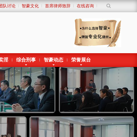
团队讨论
智豪文化
首席律师致辞
在线咨询
卖淫
综合刑事
智豪动态
荣誉展台