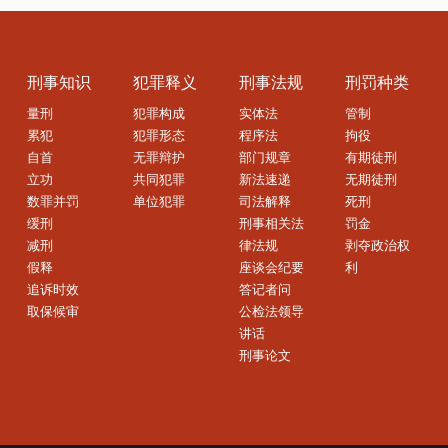
刑事知识
犯罪释义
刑事法规
刑罚种类
量刑
犯罪构成
实体法
管制
累犯
犯罪形态
程序法
拘役
自首
无罪辩护
部门规章
有期徒刑
立功
共同犯罪
新法速递
无期徒刑
数罪并罚
单位犯罪
司法解释
死刑
缓刑
刑事相关法
罚金
减刑
律法规
剥夺政治权
假释
座谈会纪要
利
追诉时效
答记者问
取保候审
公检法领导
讲话
刑事论文