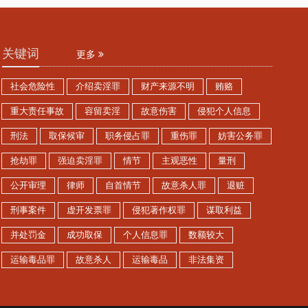
关键词
更多
社会危险性
介绍卖淫罪
财产来源不明
贿赂
重大责任事故
容留卖淫
故意伤害
侵犯个人信息
刑法
取保候审
职务侵占罪
重伤罪
妨害公务罪
抢劫罪
强迫卖淫罪
情节
主观恶性
量刑
公开审理
律师
自首情节
故意杀人罪
退赃
刑事案件
虚开发票罪
侵犯著作权罪
谋取利益
并处罚金
成功取保
个人信息罪
数额较大
运输毒品罪
故意杀人
运输毒品
非法集资