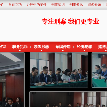
我们
自首立功
办理中的案件
刑事知识
刑事资讯
罪名专题
专注刑案
我们更专业
候审
职务犯罪
涉黑涉恶
诈骗传销
经济犯罪
赌博