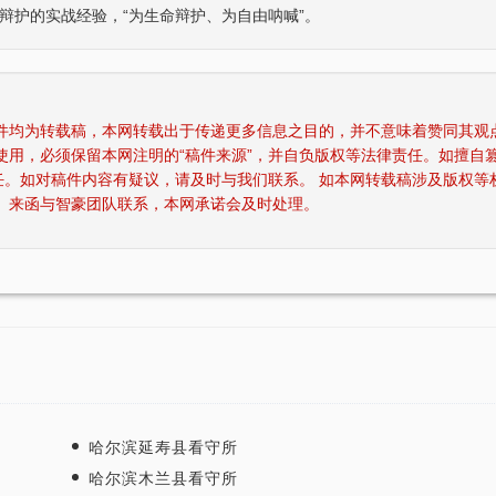
辩护的实战经验，“为生命辩护、为自由呐喊”。
稿件均为转载稿，本网转载出于传递更多信息之目的，并不意味着赞同其观
使用，必须保留本网注明的“稿件来源”，并自负版权等法律责任。如擅自
任。如对稿件内容有疑议，请及时与我们联系。 如本网转载稿涉及版权等
四川“黑老大”刘汉刘维全国特大涉黑
重庆某县原县长（正厅级）
、来函与智豪团队联系，本网承诺会及时处理。
2014年5月23日，湖北省咸宁市中级人民
辩护意见：金额有异议，
法院对刘汉、刘维等36名被告人组织、领
入受贿金额；提出排非申
导、参加黑社会…
存在非法取…
李某受贿130余万元，论罪当处十年以上
某省副厅级干部受贿2000
辩护意见：失控不实，李某客观上不具有
辩护意见：被告有自首情
相关职权；本案属于单位受贿；李某仅起
取强制措施前通知到案，
到保管财物…
投案；有检…
重庆某县原县长（正厅级）受贿案 智
某省级人防办主任（正厅级
辩护意见：金额有争议，提出排非申请，
辩护意见：被告认罪态度
哈尔滨延寿县看守所
讯问过程存在非法取证行为，相应供诉应
节；到案后主动交代了司
哈尔滨木兰县看守所
排除，被告…
的绝大部分犯…