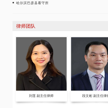
哈尔滨巴彦县看守所
律师团队
律师获得“年度最佳刑事辩护律师”荣
张智勇律师荣获重庆市十佳律
誉称号
师
刘莲 副主任律师
段文彬 副主任律