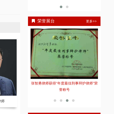
荣誉展台
更多>>
全国优秀律师
张智勇律师获得“年度最佳刑事辩护律师”荣
张
誉称号
律师
王远 副主任律师
刘庆 副主任