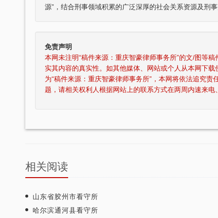
源”，结合刑事领域积累的广泛深厚的社会关系资源及刑事
免责声明
本网未注明“稿件来源：重庆智豪律师事务所”的文/图等
实其内容的真实性。如其他媒体、网站或个人从本网下载
为“稿件来源：重庆智豪律师事务所”，本网将依法追究责
刘维全国特大涉黑
重庆某县原县长（正厅级）受贿1000余
题，请相关权利人根据网站上的联系方式在两周内速来电
，湖北省咸宁市中级人民
辩护意见：金额有异议，部分金额不应计
36名被告人组织、领
入受贿金额；提出排非申请，讯问过程中
存在非法取…
元，论罪当处十年以上
某省副厅级干部受贿2000余万元 智豪律
实，李某客观上不具有
辩护意见：被告有自首情节，系在未被采
于单位受贿；李某仅起
取强制措施前通知到案，应当认定为自动
投案；有检…
相关阅读
厅级）受贿案 智
某省级人防办主任（正厅级）受贿25
争议，提出排非申请，
辩护意见：被告认罪态度好，有坦白情
山东省胶州市看守所
取证行为，相应供诉应
节；到案后主动交代了司法机关尚未掌握
哈尔滨通河县看守所
的绝大部分犯…