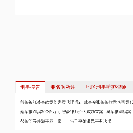
刑事控告
罪名解析库
地区刑事辩护律师
戴某被张某某故意伤害案代理词2
戴某被张某某故意伤害案代
秦某被诈骗300余万元 智豪律师介入成功立案
吴某被诈骗案
郝某等寻衅滋事罪一案，一审刑事附带民事判决书