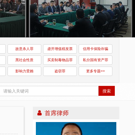
故意杀人罪
虚开增值税发票
信用卡保险诈骗
黑社会性质
买卖制毒物品罪
私分国有资产罪
影响力受贿
盗窃罪
更多专题>>
搜索
首席律师