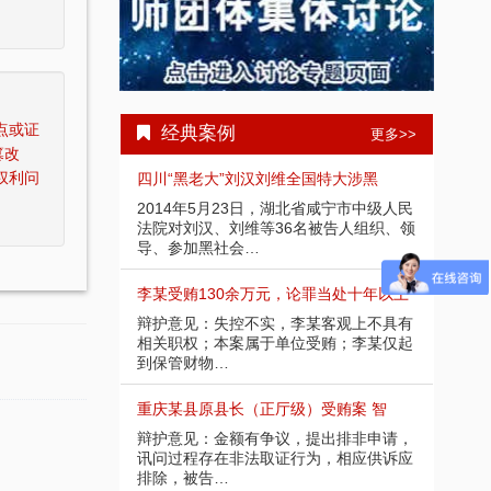
点或证
经典案例
更多>>
篡改
权利问
受贿1000余
四川“黑老大”刘汉刘维全国特大涉黑
重庆
部分金额不应计
2014年5月23日，湖北省咸宁市中级人民
辩护
请，讯问过程中
法院对刘汉、刘维等36名被告人组织、领
入受
导、参加黑社会…
存在
余万元 智豪律
李某受贿130余万元，论罪当处十年以上
某省副
节，系在未被采
辩护意见：失控不实，李某客观上不具有
辩护
应当认定为自动
相关职权；本案属于单位受贿；李某仅起
取强
到保管财物…
投案
）受贿25
重庆某县原县长（正厅级）受贿案 智
某省
好，有坦白情
辩护意见：金额有争议，提出排非申请，
辩护
法机关尚未掌握
讯问过程存在非法取证行为，相应供诉应
节；
排除，被告…
的绝