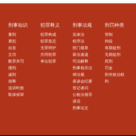
刑事知识
犯罪释义
刑事法规
刑罚种类
量刑
犯罪构成
实体法
管制
累犯
犯罪形态
程序法
拘役
自首
无罪辩护
部门规章
有期徒刑
立功
共同犯罪
新法速递
无期徒刑
数罪并罚
单位犯罪
司法解释
死刑
缓刑
刑事相关法
罚金
减刑
律法规
剥夺政治权
假释
座谈会纪要
利
追诉时效
答记者问
取保候审
公检法领导
讲话
刑事论文