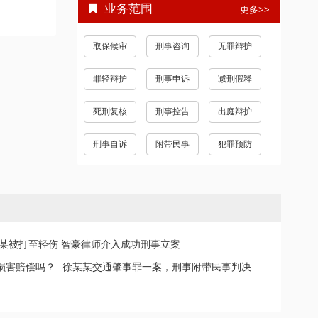
业务范围
更多>>
取保候审
刑事咨询
无罪辩护
罪轻辩护
刑事申诉
减刑假释
死刑复核
刑事控告
出庭辩护
刑事自诉
附带民事
犯罪预防
某被打至轻伤 智豪律师介入成功刑事立案
损害赔偿吗？
徐某某交通肇事罪一案，刑事附带民事判决