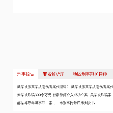
刑事控告
罪名解析库
地区刑事辩护律师
戴某被张某某故意伤害案代理词2
戴某被张某某故意伤害案代
秦某被诈骗300余万元 智豪律师介入成功立案
吴某被诈骗案
郝某等寻衅滋事罪一案，一审刑事附带民事判决书