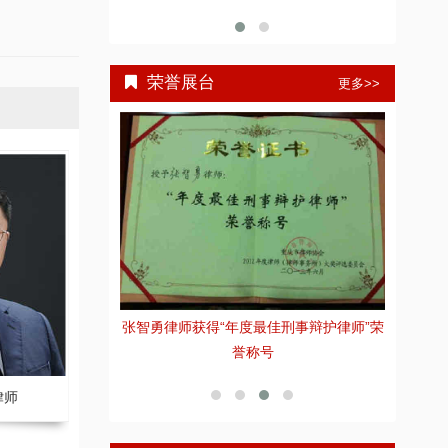
荣誉展台
更多>>
全国优秀律师
张智勇律师获得“年度最佳刑事辩护律师”荣
张
誉称号
律师
王远 副主任律师
刘庆 副主任