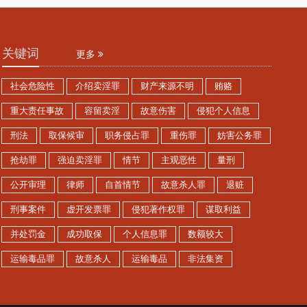
关键词
更多
社会危险性
介绍卖淫罪
财产来源不明
贿赂
重大责任事故
容留卖淫
故意伤害
侵犯个人信息
刑法
取保候审
职务侵占罪
重伤罪
妨害公务罪
抢劫罪
强迫卖淫罪
情节
主观恶性
量刑
公开审理
律师
自首情节
故意杀人罪
退赃
刑事案件
虚开发票罪
侵犯著作权罪
谋取利益
并处罚金
成功取保
个人信息罪
数额较大
运输毒品罪
故意杀人
运输毒品
非法集资