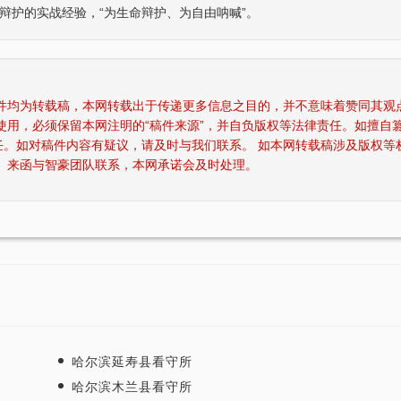
辩护的实战经验，“为生命辩护、为自由呐喊”。
稿件均为转载稿，本网转载出于传递更多信息之目的，并不意味着赞同其观
使用，必须保留本网注明的“稿件来源”，并自负版权等法律责任。如擅自
任。如对稿件内容有疑议，请及时与我们联系。 如本网转载稿涉及版权等
四川“黑老大”刘汉刘维全国特大涉黑
重庆某县原县长（正厅级）
、来函与智豪团队联系，本网承诺会及时处理。
2014年5月23日，湖北省咸宁市中级人民
辩护意见：金额有异议，
法院对刘汉、刘维等36名被告人组织、领
入受贿金额；提出排非申
导、参加黑社会…
存在非法取…
李某受贿130余万元，论罪当处十年以上
某省副厅级干部受贿2000
辩护意见：失控不实，李某客观上不具有
辩护意见：被告有自首情
相关职权；本案属于单位受贿；李某仅起
取强制措施前通知到案，
到保管财物…
投案；有检…
重庆某县原县长（正厅级）受贿案 智
某省级人防办主任（正厅级
辩护意见：金额有争议，提出排非申请，
辩护意见：被告认罪态度
哈尔滨延寿县看守所
讯问过程存在非法取证行为，相应供诉应
节；到案后主动交代了司
哈尔滨木兰县看守所
排除，被告…
的绝大部分犯…