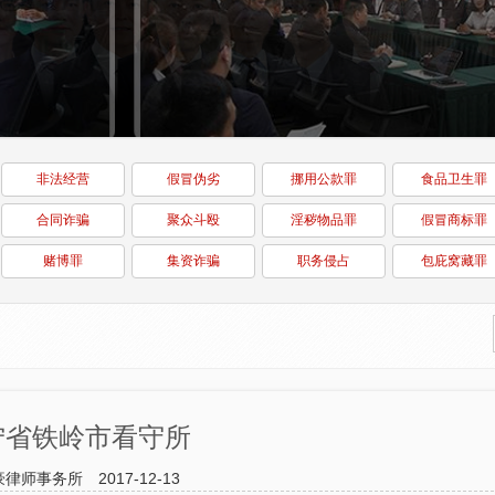
非法经营
假冒伪劣
挪用公款罪
食品卫生罪
合同诈骗
聚众斗殴
淫秽物品罪
假冒商标罪
赌博罪
集资诈骗
职务侵占
包庇窝藏罪
宁省铁岭市看守所
豪律师事务所
2017-12-13