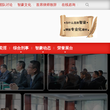
团队讨论
智豪文化
首席律师致辞
在线咨询
卖淫
综合刑事
智豪动态
荣誉展台