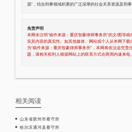
源”，结合刑事领域积累的广泛深厚的社会关系资源及刑事
免责声明
本网未注明“稿件来源：重庆智豪律师事务所”的文/图等
实其内容的真实性。如其他媒体、网站或个人从本网下载
为“稿件来源：重庆智豪律师事务所”，本网将依法追究责
刘维全国特大涉黑
重庆某县原县长（正厅级）受贿1000余
题，请相关权利人根据网站上的联系方式在两周内速来电
，湖北省咸宁市中级人民
辩护意见：金额有异议，部分金额不应计
36名被告人组织、领
入受贿金额；提出排非申请，讯问过程中
存在非法取…
元，论罪当处十年以上
某省副厅级干部受贿2000余万元 智豪律
实，李某客观上不具有
辩护意见：被告有自首情节，系在未被采
于单位受贿；李某仅起
取强制措施前通知到案，应当认定为自动
投案；有检…
相关阅读
厅级）受贿案 智
某省级人防办主任（正厅级）受贿25
争议，提出排非申请，
辩护意见：被告认罪态度好，有坦白情
山东省胶州市看守所
取证行为，相应供诉应
节；到案后主动交代了司法机关尚未掌握
哈尔滨通河县看守所
的绝大部分犯…