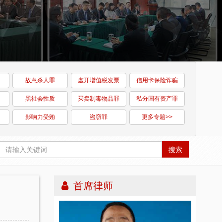
故意杀人罪
虚开增值税发票
信用卡保险诈骗
黑社会性质
买卖制毒物品罪
私分国有资产罪
影响力受贿
盗窃罪
更多专题>>
搜索
首席律师