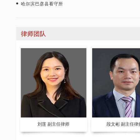
哈尔滨巴彦县看守所
律师团队
律师获得“年度最佳刑事辩护律师”荣
张智勇律师荣获重庆市十佳律
誉称号
师
刘莲 副主任律师
段文彬 副主任律