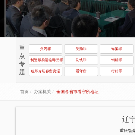
重
贪污罪
受贿罪
诈骗罪
点
制造贩卖运输毒品罪
洗钱罪
销赃罪
专
题
组织介绍容留卖淫
看守所
行贿罪
首页
办案机关
全国各省市看守所地址
辽
重庆智