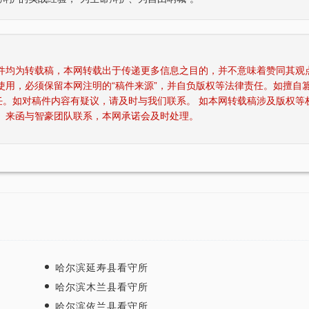
稿件均为转载稿，本网转载出于传递更多信息之目的，并不意味着赞同其观
使用，必须保留本网注明的“稿件来源”，并自负版权等法律责任。如擅自
任。如对稿件内容有疑议，请及时与我们联系。 如本网转载稿涉及版权等
四川“黑老大”刘汉刘维全国特大涉黑
重庆某县原县长（正厅级）
、来函与智豪团队联系，本网承诺会及时处理。
2014年5月23日，湖北省咸宁市中级人民
辩护意见：金额有异议，
法院对刘汉、刘维等36名被告人组织、领
入受贿金额；提出排非申
导、参加黑社会…
存在非法取…
李某受贿130余万元，论罪当处十年以上
某省副厅级干部受贿2000
辩护意见：失控不实，李某客观上不具有
辩护意见：被告有自首情
相关职权；本案属于单位受贿；李某仅起
取强制措施前通知到案，
到保管财物…
投案；有检…
重庆某县原县长（正厅级）受贿案 智
某省级人防办主任（正厅级
哈尔滨延寿县看守所
辩护意见：金额有争议，提出排非申请，
辩护意见：被告认罪态度
哈尔滨木兰县看守所
讯问过程存在非法取证行为，相应供诉应
节；到案后主动交代了司
排除，被告…
的绝大部分犯…
哈尔滨依兰县看守所