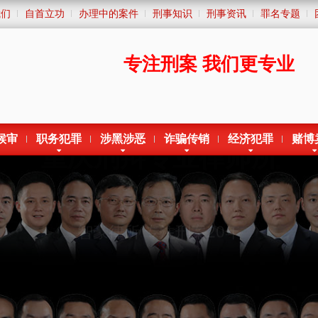
我们
自首立功
办理中的案件
刑事知识
刑事资讯
罪名专题
专注刑案
我们更专业
候审
职务犯罪
涉黑涉恶
诈骗传销
经济犯罪
赌博
重庆刑辩专业律师所