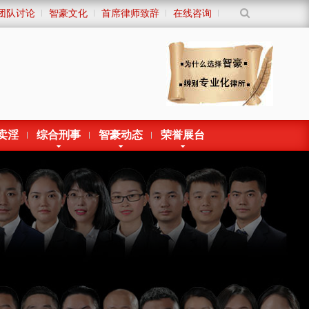
团队讨论
智豪文化
首席律师致辞
在线咨询
卖淫
综合刑事
智豪动态
荣誉展台