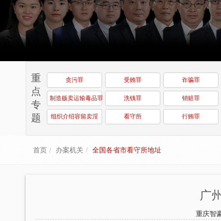
重
贪污罪
受贿罪
诈骗罪
点
制造贩卖运输毒品罪
洗钱罪
销赃罪
专
题
组织介绍容留卖淫
看守所
行贿罪
首页
办案机关
全国各省市看守所地址
广
重庆智