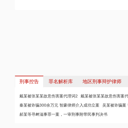
刑事控告
罪名解析库
地区刑事辩护律师
戴某被张某某故意伤害案代理词2
戴某被张某某故意伤害案代
秦某被诈骗300余万元 智豪律师介入成功立案
吴某被诈骗案
郝某等寻衅滋事罪一案，一审刑事附带民事判决书