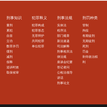
刑事知识
犯罪释义
刑事法规
刑罚种类
量刑
犯罪构成
实体法
管制
累犯
犯罪形态
程序法
拘役
自首
无罪辩护
部门规章
有期徒刑
立功
共同犯罪
新法速递
无期徒刑
数罪并罚
单位犯罪
司法解释
死刑
缓刑
刑事相关法
罚金
减刑
律法规
剥夺政治权
假释
座谈会纪要
利
追诉时效
答记者问
取保候审
公检法领导
讲话
刑事论文