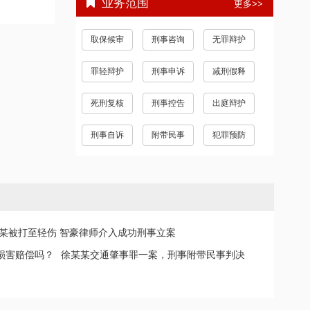
业务范围
更多>>
取保候审
刑事咨询
无罪辩护
罪轻辩护
刑事申诉
减刑假释
死刑复核
刑事控告
出庭辩护
刑事自诉
附带民事
犯罪预防
某被打至轻伤 智豪律师介入成功刑事立案
损害赔偿吗？
徐某某交通肇事罪一案，刑事附带民事判决