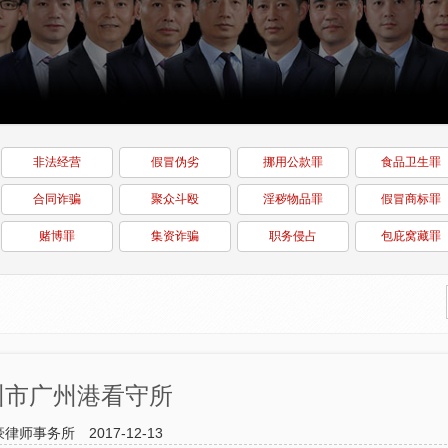
非法经营
假冒伪劣
挪用公款罪
食品卫生罪
合同诈骗
聚众斗殴
淫秽物品罪
假冒商标罪
赌博罪
集资诈骗
职务侵占
包庇窝藏罪
州市广州港看守所
豪律师事务所
2017-12-13