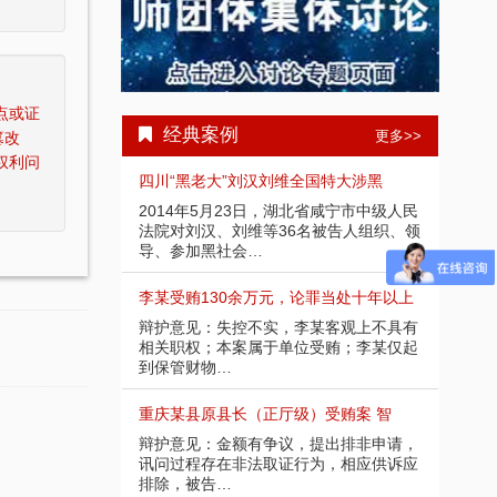
点或证
经典案例
更多>>
篡改
权利问
受贿1000余
四川“黑老大”刘汉刘维全国特大涉黑
重庆
部分金额不应计
2014年5月23日，湖北省咸宁市中级人民
辩护
请，讯问过程中
法院对刘汉、刘维等36名被告人组织、领
入受
导、参加黑社会…
存在
余万元 智豪律
李某受贿130余万元，论罪当处十年以上
某省副
节，系在未被采
辩护意见：失控不实，李某客观上不具有
辩护
应当认定为自动
相关职权；本案属于单位受贿；李某仅起
取强
到保管财物…
投案
）受贿25
重庆某县原县长（正厅级）受贿案 智
某省
好，有坦白情
辩护意见：金额有争议，提出排非申请，
辩护
法机关尚未掌握
讯问过程存在非法取证行为，相应供诉应
节；
排除，被告…
的绝