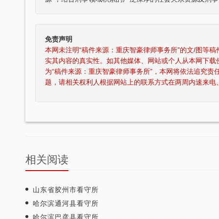
免责声明
本网未注明“稿件来源：重庆智豪律师事务所”的文/图等
实其内容的真实性。如其他媒体、网站或个人从本网下载
为“稿件来源：重庆智豪律师事务所”，本网将依法追究责
刘维全国特大涉黑
重庆某县原县长（正厅级）受贿1000余
题，请相关权利人根据网站上的联系方式在两周内速来电
，湖北省咸宁市中级人民
辩护意见：金额有异议，部分金额不应计
36名被告人组织、领
入受贿金额；提出排非申请，讯问过程中
存在非法取…
元，论罪当处十年以上
某省副厅级干部受贿2000余万元 智豪律
实，李某客观上不具有
辩护意见：被告有自首情节，系在未被采
于单位受贿；李某仅起
取强制措施前通知到案，应当认定为自动
相关阅读
投案；有检…
厅级）受贿案 智
某省级人防办主任（正厅级）受贿25
山东省胶州市看守所
争议，提出排非申请，
辩护意见：被告认罪态度好，有坦白情
哈尔滨通河县看守所
取证行为，相应供诉应
节；到案后主动交代了司法机关尚未掌握
的绝大部分犯…
哈尔滨巴彦县看守所