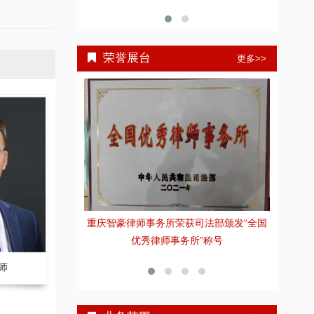
荣誉展台
更多>>
重庆智豪律师事务所荣获司法部颁发“全国
张
重庆市十佳律师
优秀律师事务所”称号
师
张家豪 副主任律师
刘莲 副主任