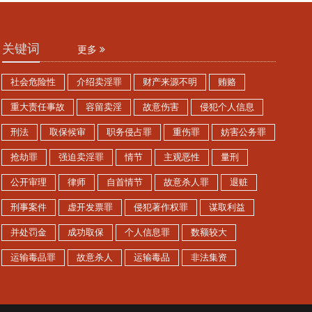
关键词
更多
社会危险性
介绍卖淫罪
财产来源不明
贿赂
重大责任事故
容留卖淫
故意伤害
侵犯个人信息
刑法
取保候审
职务侵占罪
重伤罪
妨害公务罪
抢劫罪
强迫卖淫罪
情节
主观恶性
量刑
公开审理
律师
自首情节
故意杀人罪
退赃
刑事案件
虚开发票罪
侵犯著作权罪
谋取利益
并处罚金
成功取保
个人信息罪
数额较大
运输毒品罪
故意杀人
运输毒品
非法集资