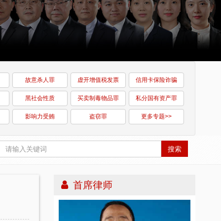
故意杀人罪
虚开增值税发票
信用卡保险诈骗
黑社会性质
买卖制毒物品罪
私分国有资产罪
影响力受贿
盗窃罪
更多专题>>
搜索
首席律师