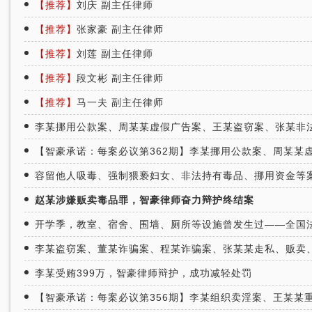
【推荐】
刘庆 副主任律师
【推荐】
张家豪 副主任律师
【推荐】
刘莲 副主任律师
【推荐】
段文彬 副主任律师
【推荐】
马一夫 副主任律师
李某挪用公款案、周某某虚假广告案、王某盗窃案、张某非
【智豪承诺：每案必议第362期】李某挪用公款案、周某某
容留他人吸毒、强制猥亵妇女、非法持有毒品、挪用资金等
赵某涉嫌贩卖毒品罪，智豪律师奋力辩护终结案
开学季，教室、宿舍、围墙、厕所等设施曾发生过——全国
李某盗窃案、董某诈骗案、程某诈骗案、张某某走私、贩卖
李某受贿399万，智豪律师辩护，成功减轻处罚
【智豪承诺：每案必议第356期】李某组织卖淫案、王某某