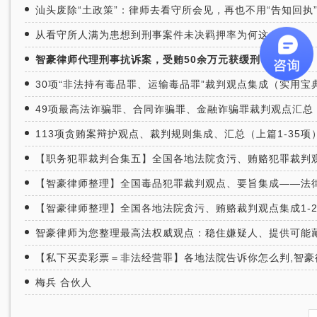
汕头废除“土政策”：律师去看守所会见，再也不用“告知回执
从看守所人满为患想到刑事案件未决羁押率为何这么高？
智豪律师代理刑事抗诉案，受贿50余万元获缓刑
30项“非法持有毒品罪、运输毒品罪”裁判观点集成（实用宝
49项最高法诈骗罪、合同诈骗罪、金融诈骗罪裁判观点汇总
113项贪贿案辩护观点、裁判规则集成、汇总（上篇1-35项
【职务犯罪裁判合集五】全国各地法院贪污、贿赂犯罪裁判观点
【智豪律师整理】全国毒品犯罪裁判观点、要旨集成——法
【智豪律师整理】全国各地法院贪污、贿赂裁判观点集成1-2
智豪律师为您整理最高法权威观点：稳住嫌疑人、提供可能
【私下买卖彩票＝非法经营罪】各地法院告诉你怎么判,智豪
梅兵 合伙人