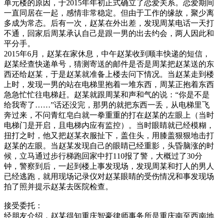
单元楼的原因，于2015年年初正式确立了恋爱关系。恋爱期间
一直同居在一起，感情非常稳定。但由于工作的缘故，聚少离
多成为常态。后有一次，赵某在外出差，发现周某电话一天打
不通，回家后周某承认自己是跟一男的出去约会，两人因此和
平分手。
2015年6月，赵某在家休息，中午赵某收到顺丰快递的短信，
赵某经查快递单号，猜测寄送的邮件是否是周某把赵某送的东
西还给赵某，于是赵某就准备上楼去问下情况。当赵某走到楼
上时，发现一男的站在电梯里抱着一堆东西，周某正抱着东西
急急忙忙往电梯赶。赵某就跟周某和声和气的说：“你是不是
给我寄了……”话还没完，那男的就把东西一丢，从电梯里飞
奔过来，不问青红皂白就一拳重重的打在赵某的左眼上（当时
电梯门是开启，且电梯内应有监控）。当时眼睛就已经模糊，
扭打之时，他又把赵某衣服扯下，盖住头，用膝盖狠狠地击打
赵某的左眼。当赵某发现自己的眼睛已经重影，头昏脑涨的时
候，立马通过步行梯跑回家中打110报了警，大概过了30分
钟，警察到后，一起到楼上事发现场，发现周某和打人的男人
已经逃跑，就用现场记录仪对赵某眼睛的受伤情况和事发现场
拍了照并提示赵某去医院检查。
接受委托：
经朋友介绍，赵某得知重庆智豪律师事务所是重庆南至西南地