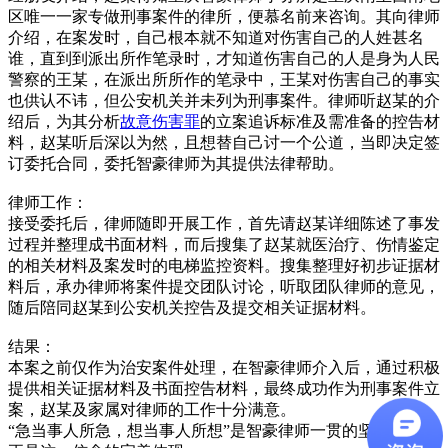
区唯一一家专做刑事案件的律所，便慕名前来咨询。其向律师
介绍，在案发时，自己根本就不知道对伤害自己的人姓甚名
谁，直到到派出所作笔录时，才知道伤害自己的人是身为人民
警察的王某，在派出所所作的笔录中，王某对伤害自己的事实
也供认不讳，但公安机关并未列为刑事案件。律师听赵某的介
绍后，为其分析
故意伤害罪
的立案追诉标准及需准备的控告材
料，赵某听后深以为然，且想替自己讨一个公道，当即决定签
订委托合同，委托智豪律师为其提供法律帮助。
律师工作：
接受委托后，律师随即开展工作，首先请赵某详细陈述了事发
过程并整理成书面材料，而后搜集了赵某就医治疗、伤情鉴定
的相关材料及案发时的电梯监控资料。搜集整理好初步证据材
料后，承办律师将案件提交团队讨论，听取团队律师的意见，
随后陪同赵某到公安机关控告及提交相关证据材料。
结果：
本案之前仅作为治安案件处理，在智豪律师介入后，通过积极
提供相关证据材料及书面控告材料，最终成功作为刑事案件立
案，赵某及家属对律师的工作十分满意。
“急当事人所急，想当事人所想”是智豪律师一贯的坚持，本案