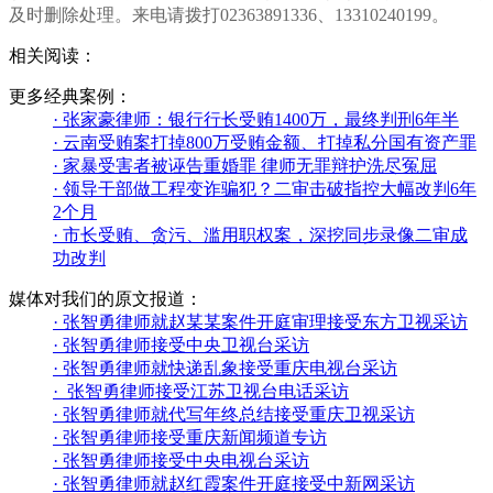
及时删除处理。来电请拨打02363891336、13310240199。
相关阅读：
更多经典案例：
·
张家豪律师：银行行长受贿1400万，最终判刑6年半
·
云南受贿案打掉800万受贿金额、打掉私分国有资产罪
·
家暴受害者被诬告重婚罪 律师无罪辩护洗尽冤屈
·
领导干部做工程变诈骗犯？二审击破指控大幅改判6年
2个月
·
市长受贿、贪污、滥用职权案，深挖同步录像二审成
功改判
媒体对我们的原文报道：
·
张智勇律师就赵某某案件开庭审理接受东方卫视采访
·
张智勇律师接受中央卫视台采访
·
张智勇律师就快递乱象接受重庆电视台采访
·
张智勇律师接受江苏卫视台电话采访
·
张智勇律师就代写年终总结接受重庆卫视采访
·
张智勇律师接受重庆新闻频道专访
·
张智勇律师接受中央电视台采访
·
张智勇律师就赵红霞案件开庭接受中新网采访