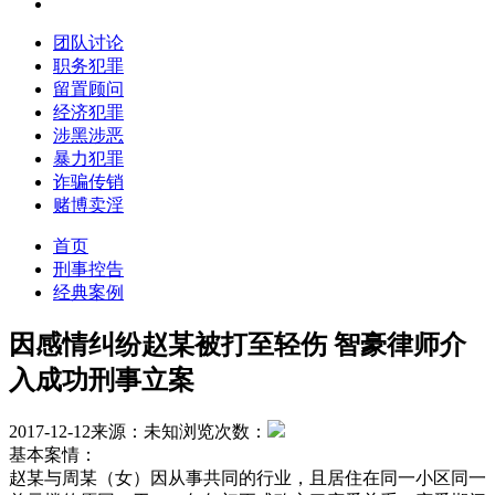
团队讨论
职务犯罪
留置顾问
经济犯罪
涉黑涉恶
暴力犯罪
诈骗传销
赌博卖淫
首页
刑事控告
经典案例
因感情纠纷赵某被打至轻伤 智豪律师介
入成功刑事立案
2017-12-12
来源：未知
浏览次数：
基本案情：
赵某与周某（女）因从事共同的行业，且居住在同一小区同一