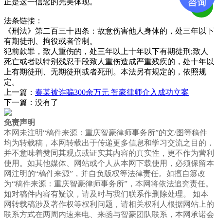
正是这一信念的完美体现。
法条链接：
《刑法》第二百三十四条：故意伤害他人身体的，处三年以下
有期徒刑、拘役或者管制。
犯前款罪，致人重伤的，处三年以上十年以下有期徒刑;致人
死亡或者以特别残忍手段致人重伤造成严重残疾的，处十年以
上有期徒刑、无期徒刑或者死刑。本法另有规定的，依照规
定。
上一篇：
秦某被诈骗300余万元 智豪律师介入成功立案
下一篇：
没有了
免责声明
本网未注明“稿件来源：重庆智豪律师事务所”的文/图等稿件
均为转载稿，本网转载出于传递更多信息和学习交流之目的，
并不意味着赞同其观点或证实其内容的真实性，更不作为营利
使用。如其他媒体、网站或个人从本网下载使用，必须保留本
网注明的“稿件来源”，并自负版权等法律责任。如擅自篡改
为“稿件来源：重庆智豪律师事务所”，本网将依法追究责任。
如对稿件内容有疑议，请及时与我们联系作删除处理。 如本
网转载稿涉及著作权等权利问题，请相关权利人根据网站上的
联系方式在两周内速来电、来函与智豪团队联系，本网承诺会