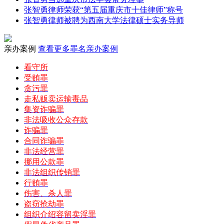
张智勇律师荣获“第五届重庆市十佳律师”称号
张智勇律师被聘为西南大学法律硕士实务导师
亲办案例
查看更多罪名亲办案例
看守所
受贿罪
贪污罪
走私贩卖运输毒品
集资诈骗罪
非法吸收公众存款
诈骗罪
合同诈骗罪
非法经营罪
挪用公款罪
非法组织传销罪
行贿罪
伤害、杀人罪
盗窃抢劫罪
组织介绍容留卖淫罪