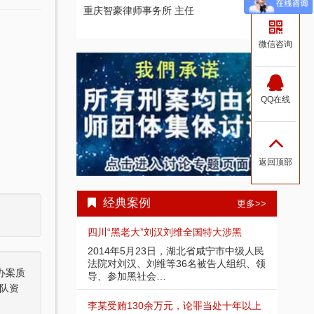
重庆智豪律师事务所 主任
微信咨询
QQ在线
返回顶部
经典案例
更多>>
四川“黑老大”刘汉刘维全国特大涉黑
2014年5月23日，湖北省咸宁市中级人民
法院对刘汉、刘维等36名被告人组织、领
办案质
导、参加黑社会…
队资
李某受贿130余万元，论罪当处十年以上