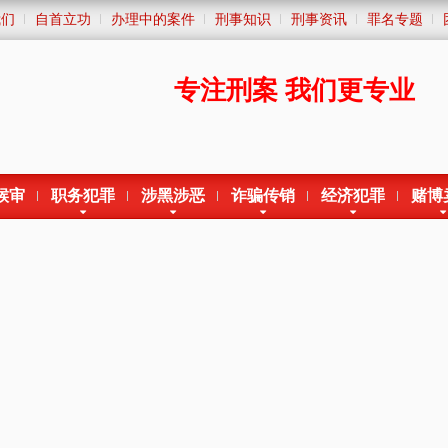
我们
自首立功
办理中的案件
刑事知识
刑事资讯
罪名专题
专注刑案
我们更专业
候审
职务犯罪
涉黑涉恶
诈骗传销
经济犯罪
赌博