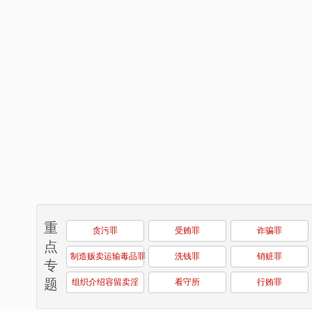
重
贪污罪
受贿罪
诈骗罪
点
制造贩卖运输毒品罪
洗钱罪
销赃罪
专
题
组织介绍容留卖淫
看守所
行贿罪