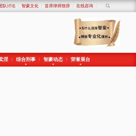
团队讨论
智豪文化
首席律师致辞
在线咨询
卖淫
综合刑事
智豪动态
荣誉展台