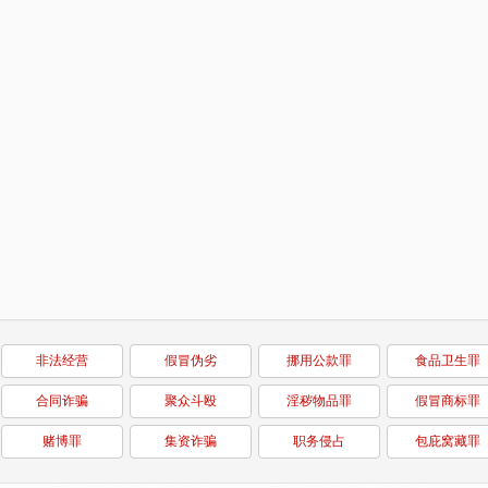
非法经营
假冒伪劣
挪用公款罪
食品卫生罪
合同诈骗
聚众斗殴
淫秽物品罪
假冒商标罪
赌博罪
集资诈骗
职务侵占
包庇窝藏罪