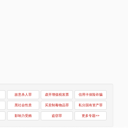
故意杀人罪
虚开增值税发票
信用卡保险诈骗
黑社会性质
买卖制毒物品罪
私分国有资产罪
影响力受贿
盗窃罪
更多专题>>