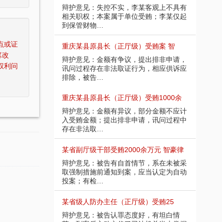
辩护意见：失控不实，李某客观上不具有
相关职权；本案属于单位受贿；李某仅起
到保管财物…
点或证
重庆某县原县长（正厅级）受贿案 智
篡改
辩护意见：金额有争议，提出排非申请，
权利问
讯问过程存在非法取证行为，相应供诉应
排除，被告…
重庆某县原县长（正厅级）受贿1000余
辩护意见：金额有异议，部分金额不应计
入受贿金额；提出排非申请，讯问过程中
存在非法取…
某省副厅级干部受贿2000余万元 智豪律
辩护意见：被告有自首情节，系在未被采
取强制措施前通知到案，应当认定为自动
投案；有检…
某省级人防办主任（正厅级）受贿25
辩护意见：被告认罪态度好，有坦白情