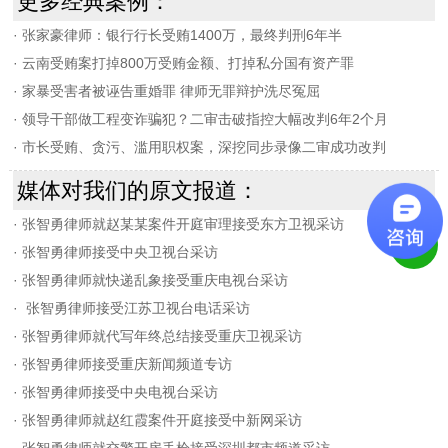
更多经典案例：
·
张家豪律师：银行行长受贿1400万，最终判刑6年半
·
云南受贿案打掉800万受贿金额、打掉私分国有资产罪
·
家暴受害者被诬告重婚罪 律师无罪辩护洗尽冤屈
·
领导干部做工程变诈骗犯？二审击破指控大幅改判6年2个月
·
市长受贿、贪污、滥用职权案，深挖同步录像二审成功改判
媒体对我们的原文报道：
·
张智勇律师就赵某某案件开庭审理接受东方卫视采访
·
张智勇律师接受中央卫视台采访
·
张智勇律师就快递乱象接受重庆电视台采访
·
张智勇律师接受江苏卫视台电话采访
·
张智勇律师就代写年终总结接受重庆卫视采访
·
张智勇律师接受重庆新闻频道专访
·
张智勇律师接受中央电视台采访
·
张智勇律师就赵红霞案件开庭接受中新网采访