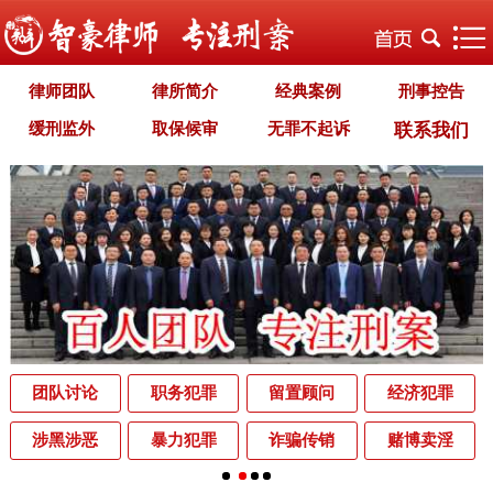
律师团队
律所简介
经典案例
刑事控告
缓刑监外
取保候审
无罪不起诉
联系我们
职务犯罪
经济犯罪
毒品犯罪
罪名专题
智豪文化
自首立功
首席律师致辞
智豪视野
刑罚种类
刑事法规
犯罪释义
刑事知识
法律援助
刑事资讯
刑事文书
案件动态
辩护词集
常见问题
办理中的案件
业务范围
为什么选择智豪
办案机关
中国法律讲堂
辨别伪专业
团队讨论
职务犯罪
留置顾问
经济犯罪
罪名解析库
网站地图
涉黑涉恶
暴力犯罪
诈骗传销
赌博卖淫