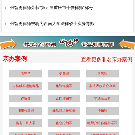
张智勇律师荣获“第五届重庆市十佳律师”称号
张智勇律师被聘为西南大学法律硕士实务导师
亲办案例
查看更多罪名亲办案例
看守所
受贿罪
贪污罪
走私贩卖运输毒品
集资诈骗罪
非法吸收公众存款
诈骗罪
合同诈骗罪
非法经营罪
挪用公款罪
非法组织传销罪
行贿罪
伤害、杀人罪
盗窃抢劫罪
组织介绍容留卖淫罪