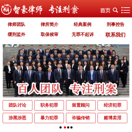
律师团队
律所简介
经典案例
刑事控告
缓刑监外
取保候审
无罪不起诉
联系我们
职务犯罪
经济犯罪
毒品犯罪
罪名专题
智豪文化
自首立功
首席律师致辞
智豪视野
刑罚种类
刑事法规
犯罪释义
刑事知识
法律援助
刑事资讯
刑事文书
案件动态
辩护词集
常见问题
办理中的案件
业务范围
为什么选择智豪
办案机关
中国法律讲堂
辨别伪专业
团队讨论
职务犯罪
留置顾问
经济犯罪
罪名解析库
网站地图
涉黑涉恶
暴力犯罪
诈骗传销
赌博卖淫