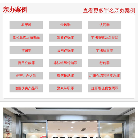
亲办案例
查看更多罪名亲办案例
看守所
受贿罪
贪污罪
走私贩卖运输毒品
集资诈骗罪
非法吸收公众存款
诈骗罪
合同诈骗罪
非法经营罪
挪用公款罪
非法组织传销罪
行贿罪
伤害、杀人罪
盗窃抢劫罪
组织介绍容留卖淫罪
假冒伪劣产品罪
聚众斗殴罪
虚开增值税发票罪