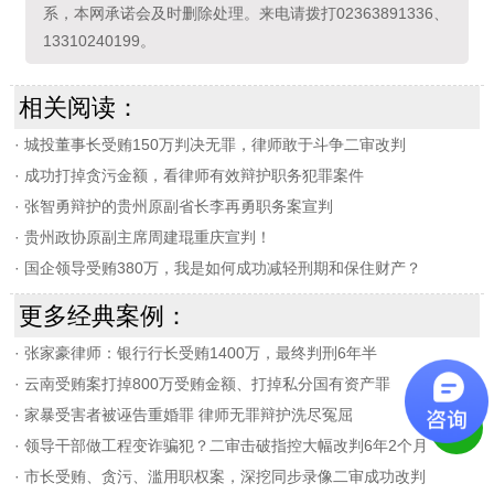
系，本网承诺会及时删除处理。来电请拨打02363891336、
13310240199。
相关阅读：
·
城投董事长受贿150万判决无罪，律师敢于斗争二审改判
·
成功打掉贪污金额，看律师有效辩护职务犯罪案件
·
张智勇辩护的贵州原副省长李再勇职务案宣判
·
贵州政协原副主席周建琨重庆宣判！
·
国企领导受贿380万，我是如何成功减轻刑期和保住财产？
更多经典案例：
·
张家豪律师：银行行长受贿1400万，最终判刑6年半
·
云南受贿案打掉800万受贿金额、打掉私分国有资产罪
·
家暴受害者被诬告重婚罪 律师无罪辩护洗尽冤屈
·
领导干部做工程变诈骗犯？二审击破指控大幅改判6年2个月
·
市长受贿、贪污、滥用职权案，深挖同步录像二审成功改判