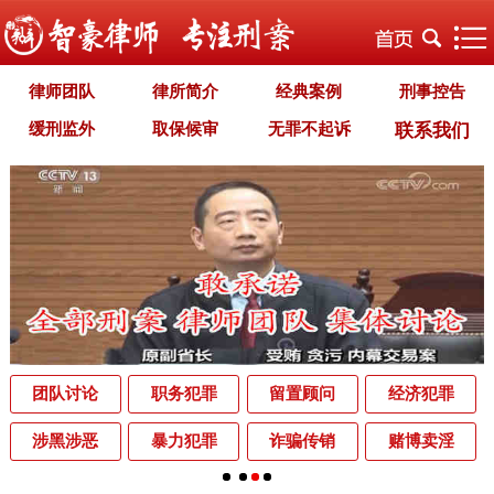
律师团队
律所简介
经典案例
刑事控告
缓刑监外
取保候审
无罪不起诉
联系我们
职务犯罪
经济犯罪
毒品犯罪
罪名专题
智豪文化
自首立功
首席律师致辞
智豪视野
刑罚种类
刑事法规
犯罪释义
刑事知识
法律援助
刑事资讯
刑事文书
案件动态
辩护词集
常见问题
办理中的案件
业务范围
为什么选择智豪
办案机关
中国法律讲堂
辨别伪专业
团队讨论
职务犯罪
留置顾问
经济犯罪
罪名解析库
网站地图
涉黑涉恶
暴力犯罪
诈骗传销
赌博卖淫