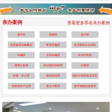
亲办案例
查看更多罪名亲办案例
看守所
受贿罪
贪污罪
走私贩卖运输毒品
集资诈骗罪
非法吸收公众存款
诈骗罪
合同诈骗罪
非法经营罪
挪用公款罪
非法组织传销罪
行贿罪
伤害、杀人罪
盗窃抢劫罪
组织介绍容留卖淫罪
假冒伪劣产品罪
聚众斗殴罪
虚开增值税发票罪