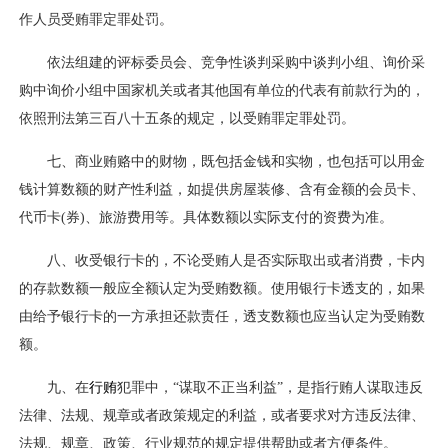
作人员受贿罪定罪处罚。
依法组建的评标委员会、竞争性谈判采购中谈判小组、询价采
购中询价小组中国家机关或者其他国有单位的代表有前款行为的，
依照刑法第三百八十五条的规定，以受贿罪定罪处罚。
七、商业贿赂中的财物，既包括金钱和实物，也包括可以用金
钱计算数额的财产性利益，如提供房屋装修、含有金额的会员卡、
代币卡(券)、旅游费用等。具体数额以实际支付的资费为准。
八、收受银行卡的，不论受贿人是否实际取出或者消费，卡内
的存款数额一般应全额认定为受贿数额。使用银行卡透支的，如果
由给予银行卡的一方承担还款责任，透支数额也应当认定为受贿数
额。
九、在
行贿
犯罪中，“谋取不正当利益”，是指行贿人谋取违反
法律、法规、规章或者政策规定的利益，或者要求对方违反法律、
法规、规章、政策、行业规范的规定提供帮助或者方便条件。