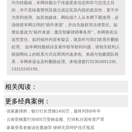
均为转载稿，本网转载出于传递更多信息和学习交流之目
的，并不意味着赞同其观点或证实其内容的真实性，更不作
为营利使用。如其他媒体、网站或个人从本网下载使用，必
须保留本网注明的“稿件来源”，并自负版权等法律责任。如
擅自篡改为“稿件来源：重庆智豪律师事务所”，本网将依法
追究责任。如对稿件内容有疑议，请及时与我们联系作删除
处理。 如本网转载稿涉及著作权等权利问题，请相关权利人
根据网站上的联系方式在两周内速来电、来函与智豪团队联
系，本网承诺会及时删除处理。来电请拨打02363891336、
13310240199。
相关阅读：
更多经典案例：
·
张家豪律师：银行行长受贿1400万，最终判刑6年半
·
云南受贿案打掉800万受贿金额、打掉私分国有资产罪
·
家暴受害者被诬告重婚罪 律师无罪辩护洗尽冤屈