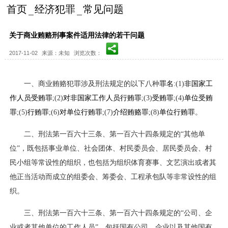
首页
经济犯罪
常见问题
关于商业贿赂刑事案件适用法律的若干问题
2017-11-02
来源：未知
浏览次数：
一、商业贿赂犯罪涉及刑法规定的以下八种
罪名
:(1)
非国家工
作人员受贿罪
;(2)
对非国家工作人员行贿罪
;(3)
受贿罪
;(4)
单位受贿
罪
;(5)
行贿罪
;(6)
对单位行贿罪
;(7)
介绍贿赂罪
;(8)
单位行贿罪
。
二、刑法第一百六十三条、第一百六十四条规定的“其他单
位”，既包括事业单位、社会团体、村民委员会、居民委员会、村
民小组等常设性的组织，也包括为组织体育赛事、文艺演出或者其
他正当活动而成立的组委会、筹委会、工程承包队等非常设性的组
织。
三、刑法第一百六十三条、第一百六十四条规定的“公司、企
业或者其他单位的工作人员”，包括国有公司、企业以及其他国有