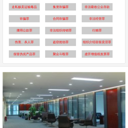
走私贩卖运输毒品
集资诈骗罪
非法吸收公众存款
诈骗罪
合同诈骗罪
非法经营罪
挪用公款罪
非法组织传销罪
行贿罪
伤害、杀人罪
盗窃抢劫罪
组织介绍容留卖淫罪
假冒伪劣产品罪
聚众斗殴罪
虚开增值税发票罪