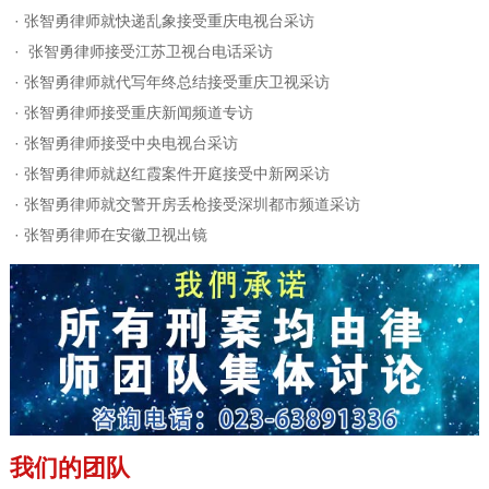
·
张智勇律师就快递乱象接受重庆电视台采访
·
张智勇律师接受江苏卫视台电话采访
·
张智勇律师就代写年终总结接受重庆卫视采访
·
张智勇律师接受重庆新闻频道专访
·
张智勇律师接受中央电视台采访
·
张智勇律师就赵红霞案件开庭接受中新网采访
·
张智勇律师就交警开房丢枪接受深圳都市频道采访
·
张智勇律师在安徽卫视出镜
我们的团队