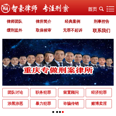
律师团队
律所简介
经典案例
刑事控告
缓刑监外
取保候审
无罪不起诉
联系我们
职务犯罪
经济犯罪
毒品犯罪
罪名专题
智豪文化
自首立功
首席律师致辞
智豪视野
刑罚种类
刑事法规
犯罪释义
刑事知识
法律援助
刑事资讯
刑事文书
案件动态
辩护词集
常见问题
办理中的案件
业务范围
为什么选择智豪
办案机关
中国法律讲堂
辨别伪专业
团队讨论
职务犯罪
留置顾问
经济犯罪
罪名解析库
网站地图
涉黑涉恶
暴力犯罪
诈骗传销
赌博卖淫