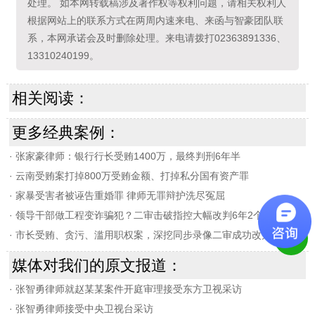
处理。 如本网转载稿涉及著作权等权利问题，请相关权利人
根据网站上的联系方式在两周内速来电、来函与智豪团队联
系，本网承诺会及时删除处理。来电请拨打02363891336、
13310240199。
相关阅读：
更多经典案例：
·
张家豪律师：银行行长受贿1400万，最终判刑6年半
·
云南受贿案打掉800万受贿金额、打掉私分国有资产罪
·
家暴受害者被诬告重婚罪 律师无罪辩护洗尽冤屈
·
领导干部做工程变诈骗犯？二审击破指控大幅改判6年2个月
·
市长受贿、贪污、滥用职权案，深挖同步录像二审成功改判
媒体对我们的原文报道：
·
张智勇律师就赵某某案件开庭审理接受东方卫视采访
·
张智勇律师接受中央卫视台采访