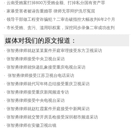
·
云南受贿案打掉800万受贿金额、打掉私分国有资产罪
·
家暴受害者被诬告重婚罪 律师无罪辩护洗尽冤屈
·
领导干部做工程变诈骗犯？二审击破指控大幅改判6年2个月
·
市长受贿、贪污、滥用职权案，深挖同步录像二审成功改判
媒体对我们的原文报道：
·
张智勇律师就赵某某案件开庭审理接受东方卫视采访
·
张智勇律师接受中央卫视台采访
·
张智勇律师就快递乱象接受重庆电视台采访
·
张智勇律师接受江苏卫视台电话采访
·
张智勇律师就代写年终总结接受重庆卫视采访
·
张智勇律师接受重庆新闻频道专访
·
张智勇律师接受中央电视台采访
·
张智勇律师就赵红霞案件开庭接受中新网采访
·
张智勇律师就交警开房丢枪接受深圳都市频道采访
·
张智勇律师在安徽卫视出镜