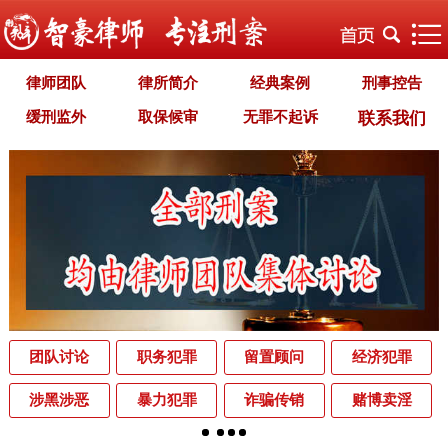
律师团队
律所简介
经典案例
刑事控告
缓刑监外
取保候审
无罪不起诉
联系我们
职务犯罪
经济犯罪
毒品犯罪
罪名专题
智豪文化
自首立功
首席律师致辞
智豪视野
刑罚种类
刑事法规
犯罪释义
刑事知识
法律援助
刑事资讯
刑事文书
案件动态
辩护词集
常见问题
办理中的案件
业务范围
为什么选择智豪
办案机关
中国法律讲堂
辨别伪专业
团队讨论
职务犯罪
留置顾问
经济犯罪
罪名解析库
网站地图
涉黑涉恶
暴力犯罪
诈骗传销
赌博卖淫