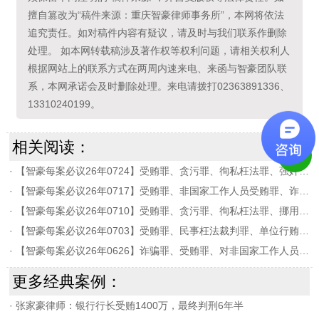
擅自篡改为“稿件来源：重庆智豪律师事务所”，本网将依法
追究责任。如对稿件内容有疑议，请及时与我们联系作删除
处理。 如本网转载稿涉及著作权等权利问题，请相关权利人
根据网站上的联系方式在两周内速来电、来函与智豪团队联
系，本网承诺会及时删除处理。来电请拨打02363891336、
13310240199。
相关阅读：
·
【智豪每案必议26年0724】受贿罪、贪污罪、徇私枉法罪、强奸罪、猥亵儿童罪、诈骗罪等罪名的案件进行了集体讨论。
·
【智豪每案必议26年0717】受贿罪、非国家工作人员受贿罪、诈骗罪、组织卖淫罪、抢劫罪、敲诈勒索罪、违法发放贷款罪、高利转贷罪等罪名的案件进行了
·
【智豪每案必议26年0710】受贿罪、贪污罪、徇私枉法罪、挪用公款罪、掩饰隐瞒犯罪所得罪、盗窃罪、帮助信息网络犯罪活动罪、诈骗罪等罪名的案件进行
·
【智豪每案必议26年0703】受贿罪、民事枉法裁判罪、单位行贿罪、串通投标罪、故意杀人罪、掩饰隐瞒犯罪所得罪、诈骗罪等罪名的案件进行了集体讨论。
·
【智豪每案必议26年0626】诈骗罪、受贿罪、对非国家工作人员行贿罪、开设赌场罪、偷越国边境罪、贩卖毒品罪、串通投标罪、故意杀人罪等罪名的案件进
更多经典案例：
·
张家豪律师：银行行长受贿1400万，最终判刑6年半