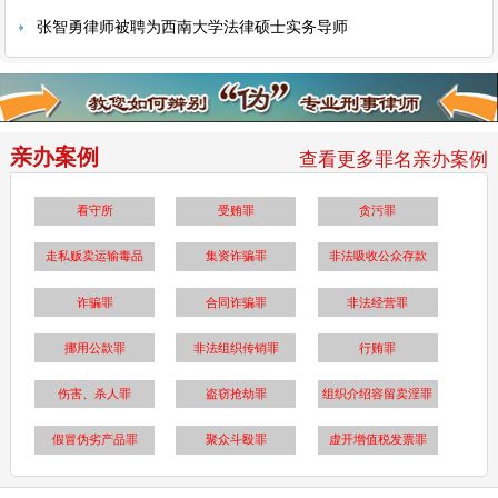
张智勇律师被聘为西南大学法律硕士实务导师
亲办案例
查看更多罪名亲办案例
看守所
受贿罪
贪污罪
走私贩卖运输毒品
集资诈骗罪
非法吸收公众存款
诈骗罪
合同诈骗罪
非法经营罪
挪用公款罪
非法组织传销罪
行贿罪
伤害、杀人罪
盗窃抢劫罪
组织介绍容留卖淫罪
假冒伪劣产品罪
聚众斗殴罪
虚开增值税发票罪