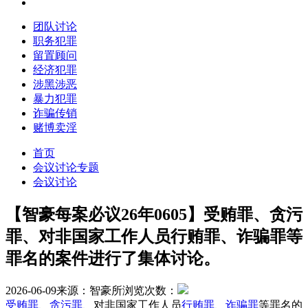
团队讨论
职务犯罪
留置顾问
经济犯罪
涉黑涉恶
暴力犯罪
诈骗传销
赌博卖淫
首页
会议讨论专题
会议讨论
【智豪每案必议26年0605】受贿罪、贪污
罪、对非国家工作人员行贿罪、诈骗罪等
罪名的案件进行了集体讨论。
2026-06-09
来源：智豪所
浏览次数：
受贿罪
、
贪污罪
、对非国家工作人员
行贿罪
、
诈骗罪
等罪名的