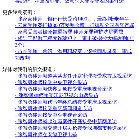
毒品罪、串通投标罪、故意杀人罪等罪名的案件进
更多经典案例：
·
张家豪律师：银行行长受贿1400万，最终判刑6年半
·
云南受贿案打掉800万受贿金额、打掉私分国有资产罪
·
家暴受害者被诬告重婚罪 律师无罪辩护洗尽冤屈
·
领导干部做工程变诈骗犯？二审击破指控大幅改判6年
2个月
·
市长受贿、贪污、滥用职权案，深挖同步录像二审成
功改判
媒体对我们的原文报道：
·
张智勇律师就赵某某案件开庭审理接受东方卫视采访
·
张智勇律师接受中央卫视台采访
·
张智勇律师就快递乱象接受重庆电视台采访
·
张智勇律师接受江苏卫视台电话采访
·
张智勇律师就代写年终总结接受重庆卫视采访
·
张智勇律师接受重庆新闻频道专访
·
张智勇律师接受中央电视台采访
·
张智勇律师就赵红霞案件开庭接受中新网采访
·
张智勇律师就交警开房丢枪接受深圳都市频道采访
·
张智勇律师在安徽卫视出镜