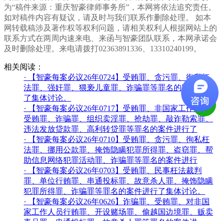
为“稿件来源：重庆智豪律师事务所”，本网将依法追究责任。
如对稿件内容有疑议，请及时与我们联系作删除处理。 如本
网转载稿涉及著作权等权利问题，请相关权利人根据网站上的
联系方式在两周内速来电、来函与智豪团队联系，本网承诺会
及时删除处理。来电请拨打02363891336、13310240199。
相关阅读：
·
【智豪每案必议26年0724】受贿罪、贪污罪、徇私枉
法罪、强奸罪、猥亵儿童罪、诈骗罪等罪名的案件进行
了集体讨论。
·
【智豪每案必议26年0717】受贿罪、非国家工作人员
受贿罪、诈骗罪、组织卖淫罪、抢劫罪、敲诈勒索罪、
违法发放贷款罪、高利转贷罪等罪名的案件进行了
·
【智豪每案必议26年0710】受贿罪、贪污罪、徇私枉
法罪、挪用公款罪、掩饰隐瞒犯罪所得罪、盗窃罪、帮
助信息网络犯罪活动罪、诈骗罪等罪名的案件进行
·
【智豪每案必议26年0703】受贿罪、民事枉法裁判
罪、单位行贿罪、串通投标罪、故意杀人罪、掩饰隐瞒
犯罪所得罪、诈骗罪等罪名的案件进行了集体讨论。
·
【智豪每案必议26年0626】诈骗罪、受贿罪、对非国
家工作人员行贿罪、开设赌场罪、偷越国边境罪、贩卖