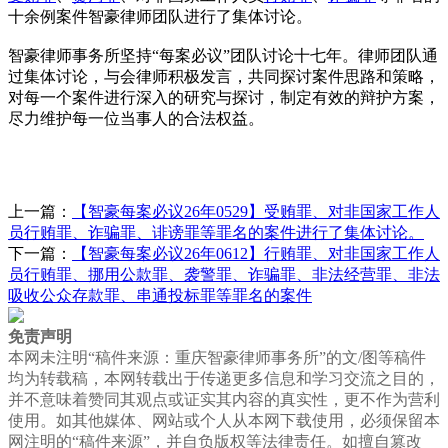
十余例案件智豪律师团队进行了集体讨论。
智豪律师事务所坚持“每案必议”团队讨论十七年。律师团队通
过集体讨论，与会律师积极发言，共同探讨案件思路和策略，
对每一个案件进行深入的研究与探讨，制定有效的辩护方案，
尽力维护每一位当事人的合法权益。
上一篇：
【智豪每案必议26年0529】受贿罪、对非国家工作人
员行贿罪、诈骗罪、诽谤罪等罪名的案件进行了集体讨论。
下一篇：
【智豪每案必议26年0612】行贿罪、对非国家工作人
员行贿罪、挪用公款罪、袭警罪、诈骗罪、非法经营罪、非法
吸收公众存款罪、串通投标罪等罪名的案件
免责声明
本网未注明“稿件来源：重庆智豪律师事务所”的文/图等稿件
均为转载稿，本网转载出于传递更多信息和学习交流之目的，
并不意味着赞同其观点或证实其内容的真实性，更不作为营利
使用。如其他媒体、网站或个人从本网下载使用，必须保留本
网注明的“稿件来源”，并自负版权等法律责任。如擅自篡改