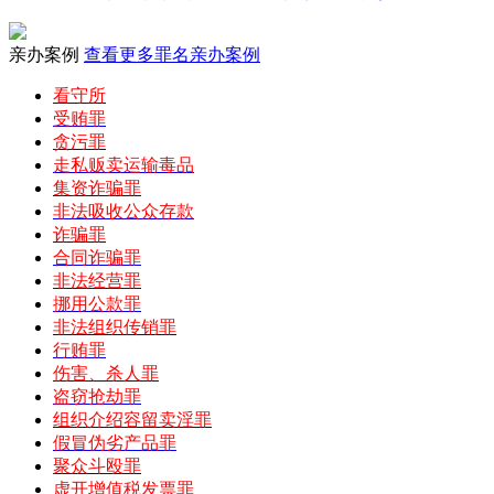
亲办案例
查看更多罪名亲办案例
看守所
受贿罪
贪污罪
走私贩卖运输毒品
集资诈骗罪
非法吸收公众存款
诈骗罪
合同诈骗罪
非法经营罪
挪用公款罪
非法组织传销罪
行贿罪
伤害、杀人罪
盗窃抢劫罪
组织介绍容留卖淫罪
假冒伪劣产品罪
聚众斗殴罪
虚开增值税发票罪