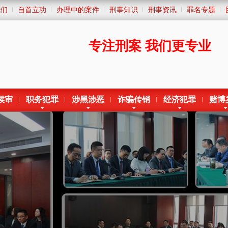
我们
自首立功
办理中的案件
刑事知识
刑事资讯
罪名专题
专注刑案
我们更专业
候审
职务犯罪
涉黑涉恶
诈骗传销
经济犯罪
赌博