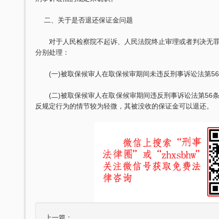
二、关于是否退还保证金问题
对于人民检察院不起诉、人民法院终止审理或者判决无罪
分别处理：
(一)被取保候审人在取保候审期间未违反刑事诉讼法第5
刘维全国特大涉黑
重庆某县原县长（正厅级）受贿1000余
，湖北省咸宁市中级人民
辩护意见：金额有异议，部分金额不应计
(二)被取保候审人在取保候审期间违反刑事诉讼法第56
36名被告人组织、领
入受贿金额；提出排非申请，讯问过程中
反规定行为的情节较为轻微，其被没收的保证金可以退还。
存在非法取…
元，论罪当处十年以上
某省副厅级干部受贿2000余万元 智豪律
实，李某客观上不具有
辩护意见：被告有自首情节，系在未被采
于单位受贿；李某仅起
取强制措施前通知到案，应当认定为自动
投案；有检…
厅级）受贿案 智
某省级人防办主任（正厅级）受贿25
争议，提出排非申请，
辩护意见：被告认罪态度好，有坦白情
取证行为，相应供诉应
节；到案后主动交代了司法机关尚未掌握
的绝大部分犯…
上一篇：