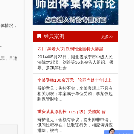
具体情况，
经典案例
更多>>
还。
受贿1000余
四川“黑老大”刘汉刘维全国特大涉黑
重庆
部分金额不应计
2014年5月23日，湖北省咸宁市中级人民
辩护
无罪，且违
请，讯问过程中
法院对刘汉、刘维等36名被告人组织、领
入受
导、参加黑社会…
存在
余万元 智豪律
李某受贿130余万元，论罪当处十年以上
某省副
节，系在未被采
辩护意见：失控不实，李某客观上不具有
辩护
应当认定为自动
相关职权；本案属于单位受贿；李某仅起
取强
到保管财物…
投案
）受贿25
重庆某县原县长（正厅级）受贿案 智
某省
好，有坦白情
辩护意见：金额有争议，提出排非申请，
辩护
法机关尚未掌握
讯问过程存在非法取证行为，相应供诉应
节；
排除，被告…
的绝