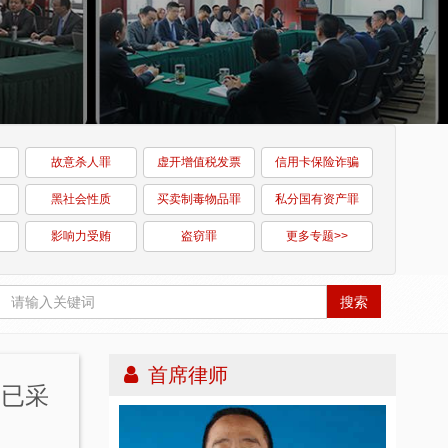
故意杀人罪
虚开增值税发票
信用卡保险诈骗
黑社会性质
买卖制毒物品罪
私分国有资产罪
影响力受贿
盗窃罪
更多专题>>
搜索
首席律师
关已采