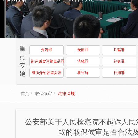
重
贪污罪
受贿罪
诈骗罪
点
制造贩卖运输毒品罪
洗钱罪
销赃罪
专
题
组织介绍容留卖淫
看守所
行贿罪
首页
取保候审
法律法规
公安部关于人民检察院不起诉人民
取的取保候审是否合法