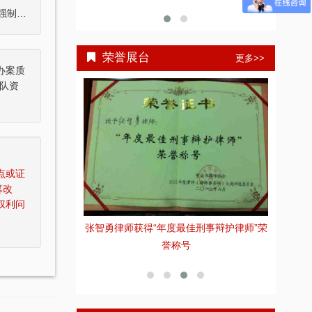
公安部关于监视居住期满后能否对犯罪嫌疑人采取取保候审强制措施问题的批复
荣誉展台
更多>>
办案质
队资
点或证
篡改
权利问
全国优秀律师
张智勇律师获得“年度最佳刑事辩护律师”荣
张
誉称号