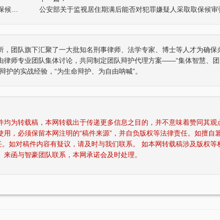
重庆市劳动和社会保障局关于企业职工在“监视居住”、“取保候审”期间有关工资问题的处理意见的通知
所，团队旗下汇聚了一大批知名刑事律师、法学专家、博士等人才为确保
由律师专业团队集体讨论，共同制定团队辩护代理方案——“集体智慧、团
辩护的实战经验，“为生命辩护、为自由呐喊”。
稿件均为转载稿，本网转载出于传递更多信息之目的，并不意味着赞同其观
使用，必须保留本网注明的“稿件来源”，并自负版权等法律责任。如擅自
任。如对稿件内容有疑议，请及时与我们联系。 如本网转载稿涉及版权等
、来函与智豪团队联系，本网承诺会及时处理。
重庆智豪律师事务所荣获司法部颁发“全国
张智勇律师荣获
师
优秀律师事务所”称号