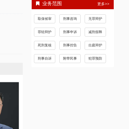
业务范围
更多>>
取保候审
刑事咨询
无罪辩护
罪轻辩护
刑事申诉
减刑假释
死刑复核
刑事控告
出庭辩护
刑事自诉
附带民事
犯罪预防
刘庆 副主任