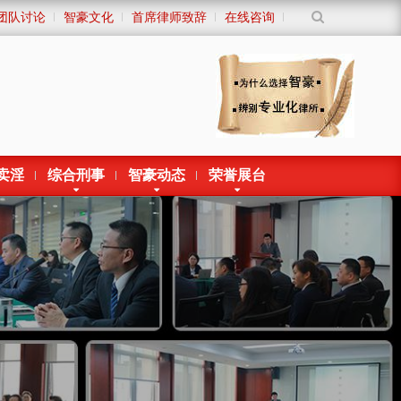
团队讨论
智豪文化
首席律师致辞
在线咨询
卖淫
综合刑事
智豪动态
荣誉展台