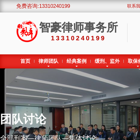
免费咨询:13310240199
联系
智豪律师事务所
13310240199
首页
律师团队
经典案例
缓刑、监外
取保
团队讨论
全部刑案—律师团队—集体讨论