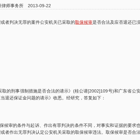
豪律师事务所
2013-09-22
理或者判决无罪的案件公安机关已采取的
取保候审
是否合法及应否退还已
事强制措施是否合法的请示》(桂公请[2002]109号)和广东省公
应当退还保证金问题的请示》收悉。经研究，答复如下：
取保候审的条件与起诉、作出有罪判决的条件不同，对事实和证据的要求
理或者作出无罪判决认定公安机关采取的取保候审违法。取保候审是否合