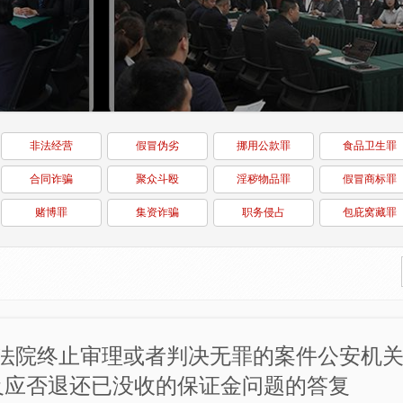
非法经营
假冒伪劣
挪用公款罪
食品卫生罪
合同诈骗
聚众斗殴
淫秽物品罪
假冒商标罪
赌博罪
集资诈骗
职务侵占
包庇窝藏罪
法院终止审理或者判决无罪的案件公安机
及应否退还已没收的保证金问题的答复