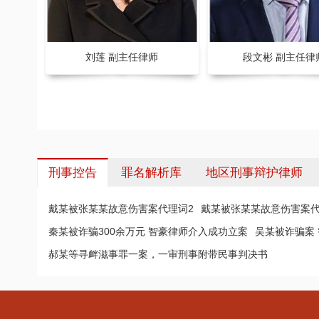
师
刘莲 副主任律师
段文彬 副主任律
刑事控告
罪名解析库
地区刑事辩护律师
戴某被张某某故意伤害案代理词2
戴某被张某某故意伤害案代
秦某被诈骗300余万元 智豪律师介入成功立案
吴某被诈骗案
郝某等寻衅滋事罪一案，一审刑事附带民事判决书