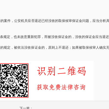
的案件，公安机关应否退还已经没收的取保候审保证金问题，应当分析
6条规定，也未故意重新犯罪，而被没收保证金的，没收的保证金应当退
四川“黑老大”刘汉刘维全国特大涉黑
重庆某县原县长（正厅级）
2014年5月23日，湖北省咸宁市中级人民
辩护意见：金额有异议，
条的规定，被依法没收保证金的，原则上不退还；如果被取保候审人确实
法院对刘汉、刘维等36名被告人组织、领
入受贿金额；提出排非申
导、参加黑社会…
存在非法取…
李某受贿130余万元，论罪当处十年以上
某省副厅级干部受贿2000
辩护意见：失控不实，李某客观上不具有
辩护意见：被告有自首情
相关职权；本案属于单位受贿；李某仅起
取强制措施前通知到案，
到保管财物…
投案；有检…
重庆某县原县长（正厅级）受贿案 智
某省级人防办主任（正厅级
辩护意见：金额有争议，提出排非申请，
辩护意见：被告认罪态度
讯问过程存在非法取证行为，相应供诉应
节；到案后主动交代了司
排除，被告…
的绝大部分犯…
下一篇：