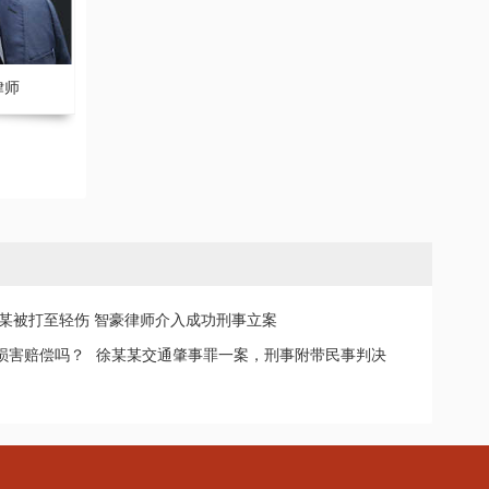
律师
王远 副主任律师
某被打至轻伤 智豪律师介入成功刑事立案
损害赔偿吗？
徐某某交通肇事罪一案，刑事附带民事判决