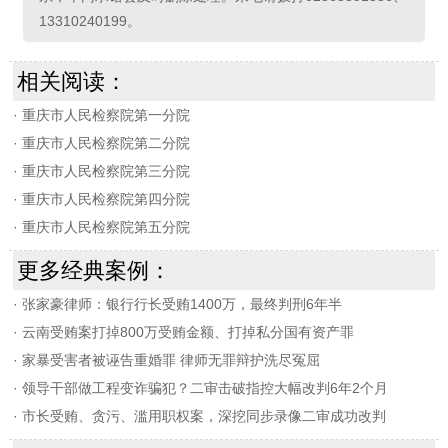
13310240199。
相关阅读：
·
重庆市人民检察院第一分院
·
重庆市人民检察院第二分院
·
重庆市人民检察院第三分院
·
重庆市人民检察院第四分院
·
重庆市人民检察院第五分院
更多经典案例：
·
张家豪律师：银行行长受贿1400万，最终判刑6年半
·
云南受贿案打掉800万受贿金额、打掉私分国有资产罪
·
家暴受害者被诬告重婚罪 律师无罪辩护洗尽冤屈
·
领导干部做工程变诈骗犯？二审击破指控大幅改判6年2个月
·
市长受贿、贪污、滥用职权案，深挖同步录像二审成功改判