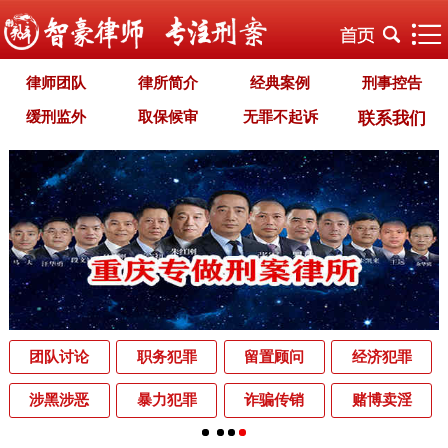
律师团队
律所简介
经典案例
刑事控告
缓刑监外
取保候审
无罪不起诉
联系我们
职务犯罪
经济犯罪
毒品犯罪
罪名专题
智豪文化
自首立功
首席律师致辞
智豪视野
刑罚种类
刑事法规
犯罪释义
刑事知识
法律援助
刑事资讯
刑事文书
案件动态
辩护词集
常见问题
办理中的案件
业务范围
为什么选择智豪
办案机关
中国法律讲堂
辨别伪专业
团队讨论
职务犯罪
留置顾问
经济犯罪
罪名解析库
网站地图
涉黑涉恶
暴力犯罪
诈骗传销
赌博卖淫