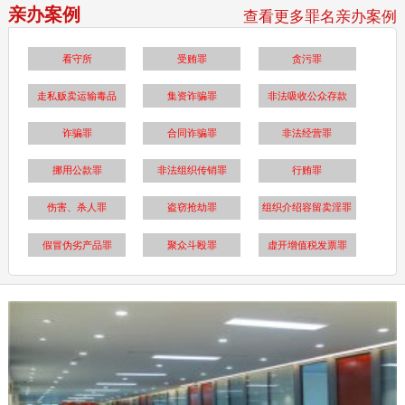
亲办案例
查看更多罪名亲办案例
看守所
受贿罪
贪污罪
走私贩卖运输毒品
集资诈骗罪
非法吸收公众存款
诈骗罪
合同诈骗罪
非法经营罪
挪用公款罪
非法组织传销罪
行贿罪
伤害、杀人罪
盗窃抢劫罪
组织介绍容留卖淫罪
假冒伪劣产品罪
聚众斗殴罪
虚开增值税发票罪